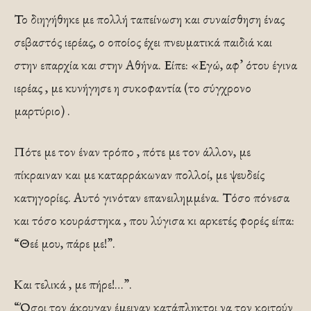
Το διηγήθηκε με πολλή ταπείνωση και συναίσθηση ένας
σεβαστός ιερέας, ο οποίος έχει πνευματικά παιδιά και
στην επαρχία και στην Αθήνα. Είπε: «Εγώ, αφ’ ότου έγινα
ιερέας , με κυνήγησε η συκοφαντία (το σύγχρονο
μαρτύριο) .
Πότε με τον έναν τρόπο , πότε με τον άλλον, με
πίκραιναν και με καταρράκωναν πολλοί, με ψευδείς
κατηγορίες. Αυτό γινόταν επανειλημμένα. Τόσο πόνεσα
και τόσο κουράστηκα , που λύγισα κι αρκετές φορές είπα:
“Θεέ μου, πάρε με!”.
Και τελικά , με πήρε!…”.
“Όσοι τον άκουγαν έμειναν κατάπληκτοι να τον κοιτούν