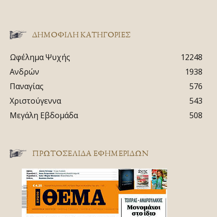
ΔΗΜΟΦΙΛΗ ΚΑΤΗΓΟΡΙΕΣ
Ωφέλημα Ψυχής
12248
Ανδρών
1938
Παναγίας
576
Χριστούγεννα
543
Μεγάλη Εβδομάδα
508
ΠΡΩΤΟΣΈΛΙΔΑ ΕΦΗΜΕΡΊΔΩΝ