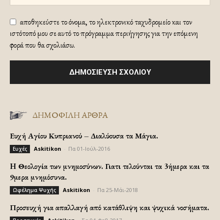
αποθηκεύστε το όνομα, το ηλεκτρονικό ταχυδρομείο και τον
ιστότοπό μου σε αυτό το πρόγραμμα περιήγησης για την επόμενη
φορά που θα σχολιάσω.
ΔΗΜΟΦΙΛΗ ΑΡΘΡΑ
Ευχή Αγίου Κυπριανού – Διαλύουσα τα Μάγια.
Askitikon
-
Πα 01-Ιούλ-2016
Ευχές
H Θεολογία των μνημοσύνων. Γιατι τελούνται τα 3ήμερα και τα
9μερα μνημόσυνα.
Askitikon
-
Πα 25-Μάι-2018
Ωφέλημα Ψυχής
Προσευχή για απαλλαγή από κατάθλιψη και ψυχικά νοσήματα.