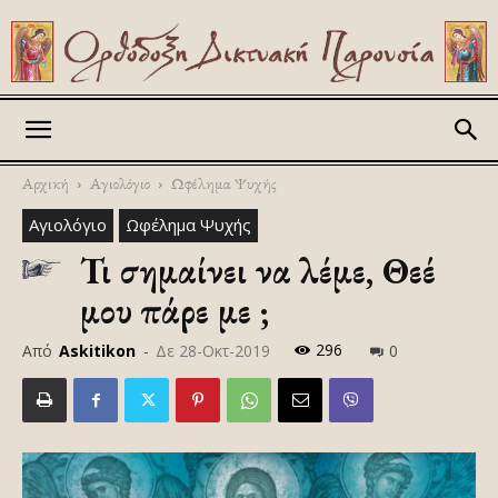
Askitikon
Αρχική
Αγιολόγιο
Ωφέλημα Ψυχής
Αγιολόγιο
Ωφέλημα Ψυχής
Τι σημαίνει να λέμε, Θεέ
μου πάρε με ;
296
Από
Askitikon
-
Δε 28-Οκτ-2019
0