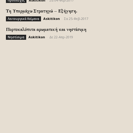
Askitikon
-
Σα 04-Φεβ-2017
Προσευχές
Τη Υπερμάχω Στρατηγώ – Εξήγηση.
Askitikon
-
Σα 25-Φεβ-2017
Λειτουργικά Κείμενα
Πορτοκαλόπιτα αρωματική και νηστίσιμη
Askitikon
-
Δε 22-Απρ-2019
Νηστίσιμα