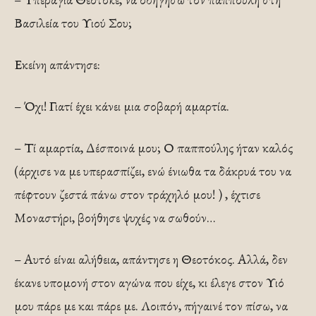
Βασιλεία του Υιού Σου;
Εκείνη απάντησε:
– Όχι! Γιατί έχει κάνει μια σοβαρή αμαρτία.
– Τί αμαρτία, Δέσποινά μου; Ο παππούλης ήταν καλός
(άρχισε να με υπερασπίζει, ενώ ένιωθα τα δάκρυά του να
πέφτουν ζεστά πάνω στον τράχηλό μου! ) , έχτισε
Μοναστήρι, βοήθησε ψυχές να σωθούν…
– Αυτό είναι αλήθεια, απάντησε η Θεοτόκος. Αλλά, δεν
έκανε υπομονή στον αγώνα που είχε, κι έλεγε στον Υιό
μου πάρε με και πάρε με. Λοιπόν, πήγαινέ τον πίσω, να