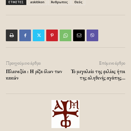
ΕΤΙΚΕΤΕΣ
askitikon
Άνθρωπος
Θεός
Προηγούμενο άρθρο
Επόμενο άρθρο
Πλεονεξία : Η ρίζα όλων των
Το μεγαλείο της φιλίας ήτοι
κακών
της αληθινής αγάπης…