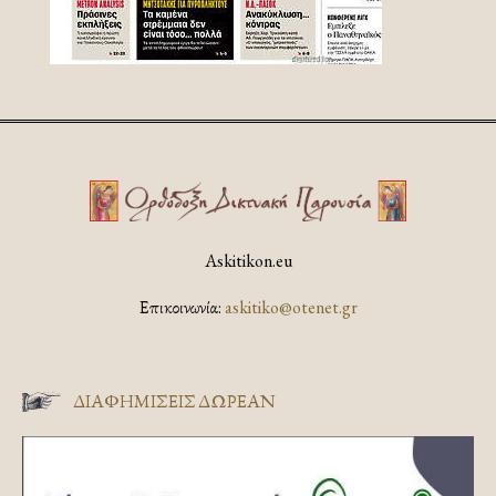
Askitikon.eu
Επικοινωνία:
askitiko@otenet.gr
ΔΙΑΦΗΜΊΣΕΙΣ ΔΩΡΕΆΝ