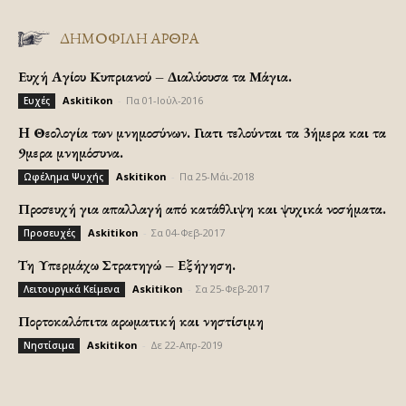
ΔΗΜΟΦΙΛΗ ΑΡΘΡΑ
Ευχή Αγίου Κυπριανού – Διαλύουσα τα Μάγια.
Askitikon
-
Πα 01-Ιούλ-2016
Ευχές
H Θεολογία των μνημοσύνων. Γιατι τελούνται τα 3ήμερα και τα
9μερα μνημόσυνα.
Askitikon
-
Πα 25-Μάι-2018
Ωφέλημα Ψυχής
Προσευχή για απαλλαγή από κατάθλιψη και ψυχικά νοσήματα.
Askitikon
-
Σα 04-Φεβ-2017
Προσευχές
Τη Υπερμάχω Στρατηγώ – Εξήγηση.
Askitikon
-
Σα 25-Φεβ-2017
Λειτουργικά Κείμενα
Πορτοκαλόπιτα αρωματική και νηστίσιμη
Askitikon
-
Δε 22-Απρ-2019
Νηστίσιμα