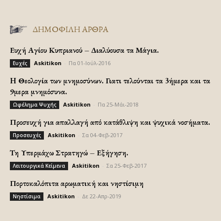
ΔΗΜΟΦΙΛΗ ΑΡΘΡΑ
Ευχή Αγίου Κυπριανού – Διαλύουσα τα Μάγια.
Askitikon
-
Πα 01-Ιούλ-2016
Ευχές
H Θεολογία των μνημοσύνων. Γιατι τελούνται τα 3ήμερα και τα
9μερα μνημόσυνα.
Askitikon
-
Πα 25-Μάι-2018
Ωφέλημα Ψυχής
Προσευχή για απαλλαγή από κατάθλιψη και ψυχικά νοσήματα.
Askitikon
-
Σα 04-Φεβ-2017
Προσευχές
Τη Υπερμάχω Στρατηγώ – Εξήγηση.
Askitikon
-
Σα 25-Φεβ-2017
Λειτουργικά Κείμενα
Πορτοκαλόπιτα αρωματική και νηστίσιμη
Askitikon
-
Δε 22-Απρ-2019
Νηστίσιμα