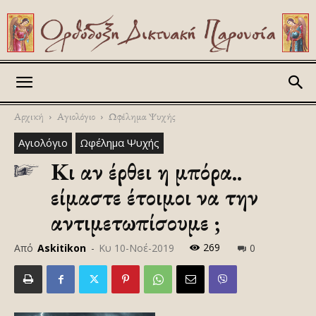
Askitikon
Αρχική
Αγιολόγιο
Ωφέλημα Ψυχής
Αγιολόγιο
Ωφέλημα Ψυχής
Κι αν έρθει η μπόρα..
είμαστε έτοιμοι να την
αντιμετωπίσουμε ;
269
Από
Askitikon
-
Κυ 10-Νοέ-2019
0