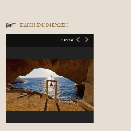
ΕΙΔΙΚΉ ΕΝΗΜΈΡΩΣΗ
1
του 4