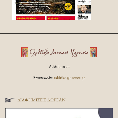
Askitikon.eu
Επικοινωνία:
askitiko@otenet.gr
ΔΙΑΦΗΜΊΣΕΙΣ ΔΩΡΕΆΝ