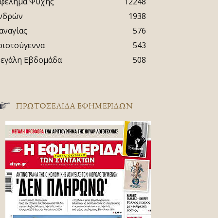
φέλημα Ψυχής
12248
νδρών
1938
αναγίας
576
ριστούγεννα
543
εγάλη Εβδομάδα
508
ΠΡΩΤΟΣΈΛΙΔΑ ΕΦΗΜΕΡΊΔΩΝ