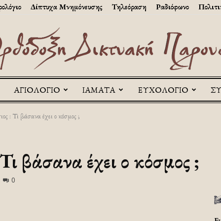
ολόγιο
Δίπτυχα Μνημόνευσης
Τηλεόραση
Ραδιόφωνο
Πολιτι
ΑΓΙΟΛΟΓΙΟ
ΙΑΜΑΤΑ
ΕΥΧΟΛΟΓΙΟ
Σ
Askitikon
ος : Τι βάσανα έχει ο κόσμος ;
Τι βάσανα έχει ο κόσμος ;
0
Ε