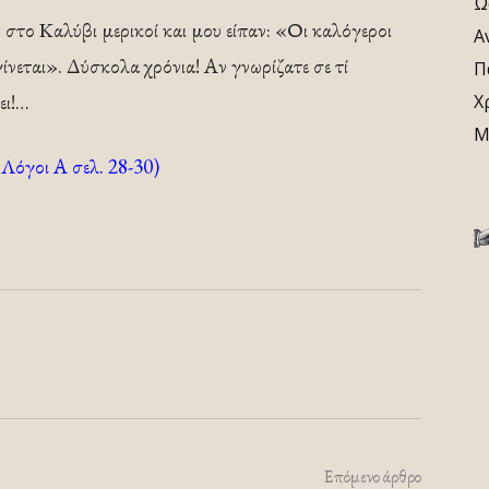
Ω
 στο Καλύβι μερικοί και μου είπαν: «Οι καλόγεροι
Α
γίνεται». Δύσκολα χρόνια! Αν γνωρίζατε σε τί
Π
ει!…
Χ
Μ
Λόγοι Α σελ. 28-30)
Επόμενο άρθρο