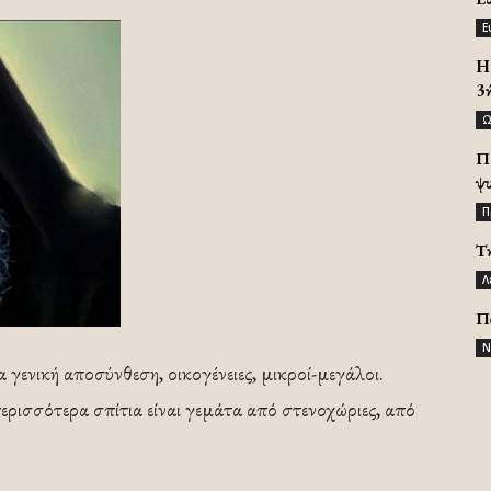
Ε
H 
3
Ω
Π
ψ
Π
Τ
Λ
Π
Ν
 γενική αποσύνθεση, οικογένειες, μικροί-μεγάλοι.
περισσότερα σπίτια είναι γεμάτα από στενοχώριες, από