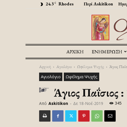
24.3
Rhodes
Περί Askitikon
Ημερ
C
ΑΡΧΙΚΉ
ΕΝΗΜΕΡΩΣΗ
Αρχική
Αγιολόγιο
Ωφέλημα Ψυχής
Άγιος Παΐσι
Αγιολόγιο
Ωφέλημα Ψυχής
Άγιος Παΐσιος : 
345
Από
Askitikon
-
Δε 18-Νοέ-2019