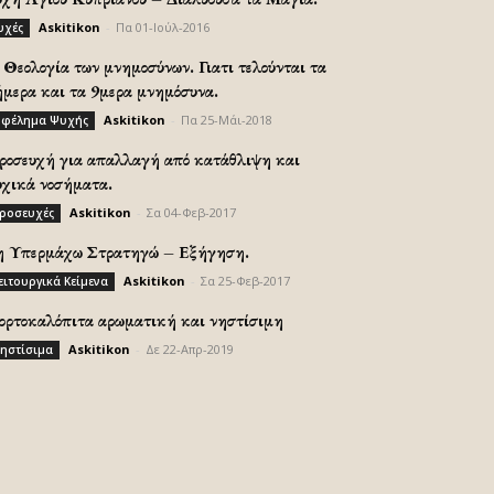
Askitikon
-
Πα 01-Ιούλ-2016
υχές
Θεολογία των μνημοσύνων. Γιατι τελούνται τα
ήμερα και τα 9μερα μνημόσυνα.
Askitikon
-
Πα 25-Μάι-2018
φέλημα Ψυχής
ροσευχή για απαλλαγή από κατάθλιψη και
υχικά νοσήματα.
Askitikon
-
Σα 04-Φεβ-2017
ροσευχές
η Υπερμάχω Στρατηγώ – Εξήγηση.
Askitikon
-
Σα 25-Φεβ-2017
ειτουργικά Κείμενα
ορτοκαλόπιτα αρωματική και νηστίσιμη
Askitikon
-
Δε 22-Απρ-2019
ηστίσιμα