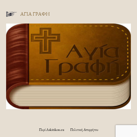
ΑΓΊΑ ΓΡΑΦΉ
Περί Askitikon.eu
Πολιτική Απορρήτου