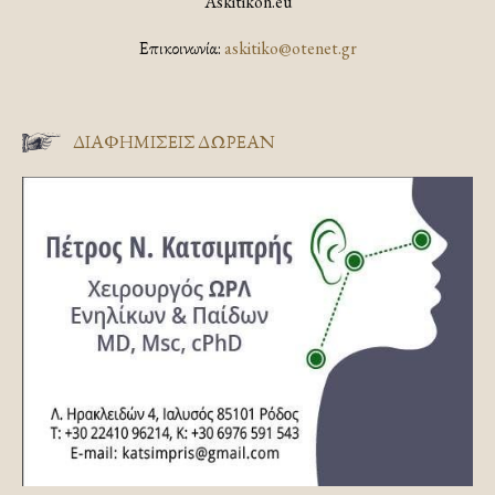
Askitikon.eu
Επικοινωνία:
askitiko@otenet.gr
ΔΙΑΦΗΜΊΣΕΙΣ ΔΩΡΕΆΝ