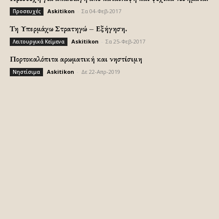
Askitikon
-
Σα 04-Φεβ-2017
Προσευχές
Τη Υπερμάχω Στρατηγώ – Εξήγηση.
Askitikon
-
Σα 25-Φεβ-2017
Λειτουργικά Κείμενα
Πορτοκαλόπιτα αρωματική και νηστίσιμη
Askitikon
-
Δε 22-Απρ-2019
Νηστίσιμα