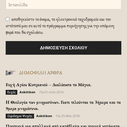
αποθηκεύστε το όνομα, το ηλεκτρονικό ταχυδρομείο και τον
ιστότοπό μου σε αυτό το πρόγραμμα περιήγησης για την επόμενη
φορά που θα σχολιάσω.
ΔΗΜΟΦΙΛΗ ΑΡΘΡΑ
Ευχή Αγίου Κυπριανού – Διαλύουσα τα Μάγια.
Askitikon
-
Πα 01-Ιούλ-2016
Ευχές
H Θεολογία των μνημοσύνων. Γιατι τελούνται τα 3ήμερα και τα
9μερα μνημόσυνα.
Askitikon
-
Πα 25-Μάι-2018
Ωφέλημα Ψυχής
Προσευχή για απαλλαγή από κατάθλιψη και ψυχικά νοσήματα.