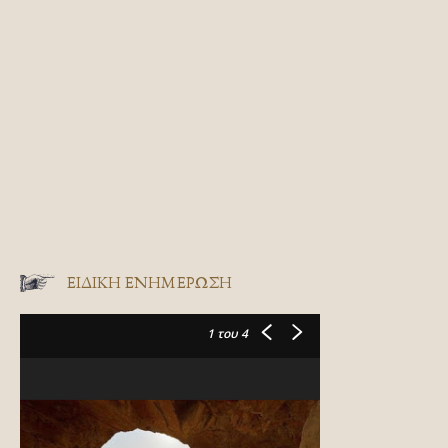
ΕΙΔΙΚΉ ΕΝΗΜΈΡΩΣΗ
1
του 4