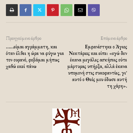
Προηγούμενο άρθρο
Επόμενο άρθρο
……είμαι αγράμματη, και
Εμφανίστηκε ο Άγιος
όταν έλθει η ώρα να φύγω για
Νεκτάριος και είπε: «εγώ δεν
τον ουρανό, φοβάμαι μήπως
έκανα μεγάλες ασκήσεις ούτε
χαθώ εκεί πάνω
μάρτυρας υπήρξα, αλλά έκανα
υπομονή στις συκοφαντίες, γι’
αυτό ο Θεός μου έδωσε αυτή
τη χάρη».