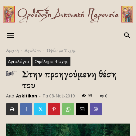
Askitikon
Αρχική
Αγιολόγιο
Ωφέλημα Ψυχής
Αγιολόγιο
Ωφέλημα Ψυχής
Στην προηγούμενη θέση
του
93
Από
Askitikon
-
Πα 08-Νοέ-2019
0