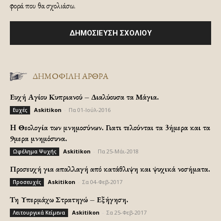
φορά που θα σχολιάσω.
ΔΗΜΟΦΙΛΗ ΑΡΘΡΑ
Ευχή Αγίου Κυπριανού – Διαλύουσα τα Μάγια.
Askitikon
-
Πα 01-Ιούλ-2016
Ευχές
H Θεολογία των μνημοσύνων. Γιατι τελούνται τα 3ήμερα και τα
9μερα μνημόσυνα.
Askitikon
-
Πα 25-Μάι-2018
Ωφέλημα Ψυχής
Προσευχή για απαλλαγή από κατάθλιψη και ψυχικά νοσήματα.
Askitikon
-
Σα 04-Φεβ-2017
Προσευχές
Τη Υπερμάχω Στρατηγώ – Εξήγηση.
Askitikon
-
Σα 25-Φεβ-2017
Λειτουργικά Κείμενα