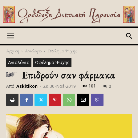
Askitikon
Αρχική
Αγιολόγιο
Ωφέλημα Ψυχής
Αγιολόγιο
Ωφέλημα Ψυχής
Επιδρούν σαν φάρμακα
101
Από
Askitikon
-
Σα 30-Νοέ-2019
0