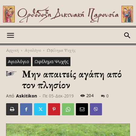
Askitikon
Αρχική
Αγιολόγιο
Ωφέλημα Ψυχής
Αγιολόγιο
Ωφέλημα Ψυχής
Μην απαιτείς αγάπη από
τον πλησίον
204
Από
Askitikon
-
Πε 05-Δεκ-2019
0