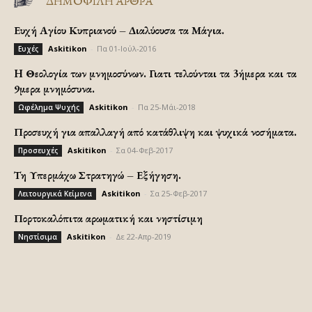
ΔΗΜΟΦΙΛΗ ΑΡΘΡΑ
Ευχή Αγίου Κυπριανού – Διαλύουσα τα Μάγια.
Askitikon
-
Πα 01-Ιούλ-2016
Ευχές
H Θεολογία των μνημοσύνων. Γιατι τελούνται τα 3ήμερα και τα
9μερα μνημόσυνα.
Askitikon
-
Πα 25-Μάι-2018
Ωφέλημα Ψυχής
Προσευχή για απαλλαγή από κατάθλιψη και ψυχικά νοσήματα.
Askitikon
-
Σα 04-Φεβ-2017
Προσευχές
Τη Υπερμάχω Στρατηγώ – Εξήγηση.
Askitikon
-
Σα 25-Φεβ-2017
Λειτουργικά Κείμενα
Πορτοκαλόπιτα αρωματική και νηστίσιμη
Askitikon
-
Δε 22-Απρ-2019
Νηστίσιμα