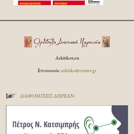
Askitikon.eu
Επικοινωνία:
askitiko@otenet.gr
ΔΙΑΦΗΜΊΣΕΙΣ ΔΩΡΕΆΝ