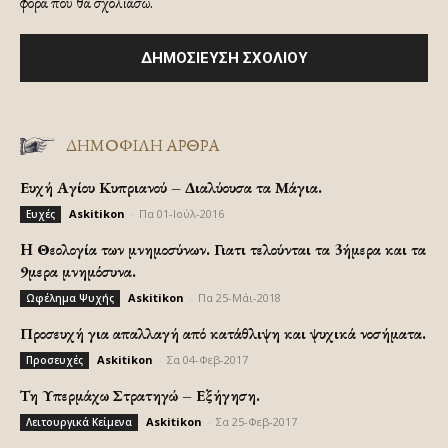
φορά που θα σχολιάσω.
ΔΗΜΟΦΙΛΗ ΑΡΘΡΑ
Ευχή Αγίου Κυπριανού – Διαλύουσα τα Μάγια.
Askitikon
-
Πα 01-Ιούλ-2016
Ευχές
H Θεολογία των μνημοσύνων. Γιατι τελούνται τα 3ήμερα και τα
9μερα μνημόσυνα.
Askitikon
-
Πα 25-Μάι-2018
Ωφέλημα Ψυχής
Προσευχή για απαλλαγή από κατάθλιψη και ψυχικά νοσήματα.
Askitikon
-
Σα 04-Φεβ-2017
Προσευχές
Τη Υπερμάχω Στρατηγώ – Εξήγηση.
Askitikon
-
Σα 25-Φεβ-2017
Λειτουργικά Κείμενα