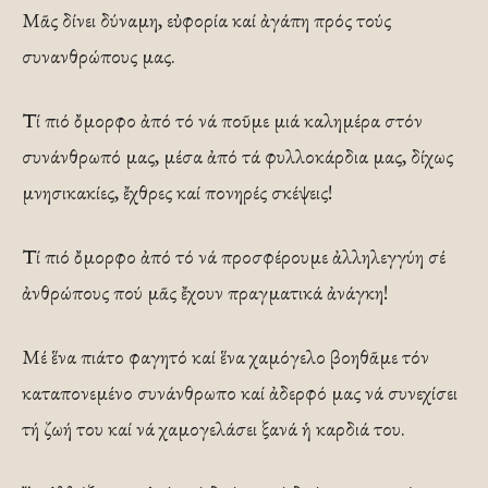
Μᾶς δίνει δύναμη, εὐφορία καί ἀγάπη πρός τούς
συνανθρώπους μας.
Τί πιό ὄμορφο ἀπό τό νά ποῦμε μιά καλημέρα στόν
συνάνθρωπό μας, μέσα ἀπό τά φυλλοκάρδια μας, δίχως
μνησικακίες, ἔχθρες καί πονηρές σκέψεις!
Τί πιό ὄμορφο ἀπό τό νά προσφέρουμε ἀλληλεγγύη σέ
ἀνθρώπους πού μᾶς ἔχουν πραγματικά ἀνάγκη!
Μέ ἕνα πιάτο φαγητό καί ἕνα χαμόγελο βοηθᾶμε τόν
καταπονεμένο συνάνθρωπο καί ἀδερφό μας νά συνεχίσει
τή ζωή του καί νά χαμογελάσει ξανά ἡ καρδιά του.