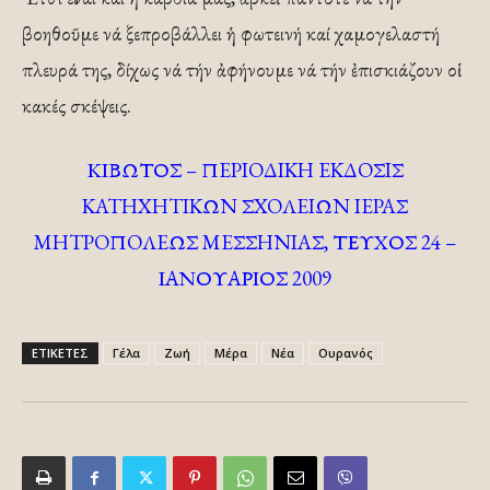
βοηθοῦμε νά ξεπροβάλλει ἡ φωτεινή καί χαμογελαστή
πλευρά της, δίχως νά τήν ἀφήνουμε νά τήν ἐπισκιάζουν οἱ
κακές σκέψεις.
ΚΙΒΩΤΟΣ – ΠEPIOΔIKH EKΔOΣIΣ
KATHXHTIKΩN ΣXOΛEIΩN IEPAΣ
MHTPOΠOΛEΩΣ MEΣΣHNIAΣ, ΤΕΥΧΟΣ 24 –
ΙΑΝΟΥΑΡΙΟΣ 2009
ΕΤΙΚΕΤΕΣ
Γέλα
Ζωή
Μέρα
Νέα
Ουρανός