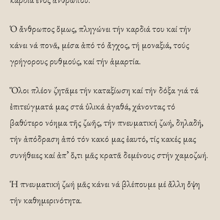
Ὁ ἄνθρωπος ὅμως, πληγώνει τήν καρδιά του καί τήν
κάνει νά πονᾶ, μέσα ἀπό τό ἄγχος, τή μοναξιά, τούς
γρήγορους ρυθμούς, καί τήν ἁμαρτία.
Ὅλοι πλέον ζητᾶμε τήν καταξίωση καί τήν δόξα γιά τά
ἐπιτεύγματά μας στά ὑλικά ἀγαθά, χάνοντας τό
βαθύτερο νόημα τῆς ζωῆς, τήν πνευματική ζωή, δηλαδή,
τήν ἀπόδραση ἀπό τόν κακό μας ἑαυτό, τίς κακές μας
συνήθειες καί ἀπ’ ὅ,τι μᾶς κρατᾶ δεμένους στήν χαμοζωή.
Ἡ πνευματική ζωή μᾶς κάνει νά βλέπουμε μέ ἄλλη ὄψη
τήν καθημερινότητα.