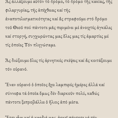
Ἄς ἀλλάξουμε αὐτόν τό δρόμο, τό δρόμο τῆς κακίας, τῆς
φιλαργυρίας, τῆς ἀπέχθειας καί τῆς
ἀναποτελεσματικότητας καί ἄς στραφοῦμε στό δρόμο
τοῦ Θεοῦ πού πάντοτε μᾶς περιμένει μέ ἀνοιχτές ἀγκάλες
καί στοργή, συγχωρῶντας μας ὅλες μας τίς ἁμαρτίες μέ
τίς ὁποῖες Τόν πληγώσαμε.
Ἄς διώξουμε ὅλες τίς ἀρνητικές σκέψεις καί ἄς κοιτάξουμε
τόν οὐρανό.
Ἕναν οὐρανό ὁ ὁποῖος ἔχει λαμπερές ἡμέρες ἀλλά καί
σύννεφα τά ὁποῖα ὅμως δέν διαρκοῦν πολύ, καθώς
πάντοτε ξεπροβάλλει ὁ ἥλιος ἀπό μέσα.
Ἔτσι εἶναι καί ἡ καρδιά μας, ἀρκεῖ πάντοτε νά τήν