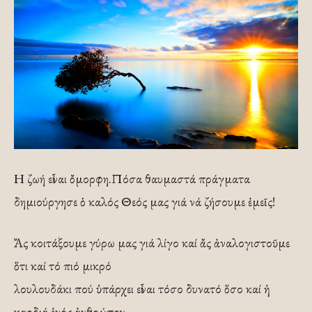
Η ζωή εἶναι ὄμορφη.Πόσα θαυμαστά πράγματα
δημιούργησε ὁ καλός Θεός μας γιά νά ζήσουμε ἐμεῖς!
Ἄς κοιτάξουμε γύρω μας γιά λίγο καί ἄς ἀναλογιστοῦμε
ὅτι καί τό πιό μικρό
λουλουδάκι πού ὑπάρχει εἶναι τόσο δυνατό ὅσο καί ἡ
καρδιά ἑνός ἀνθρώπου.