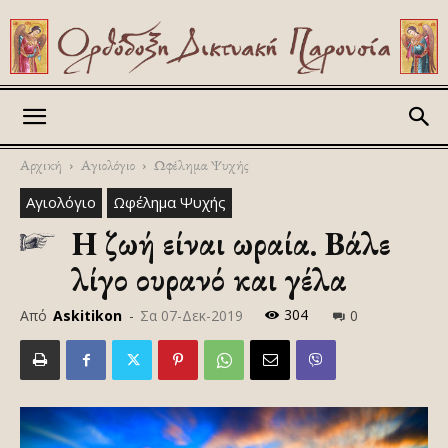
Askitikon
Αρχική
Αγιολόγιο
Ωφέλημα Ψυχής
Αγιολόγιο
Ωφέλημα Ψυχής
Η ζωή είναι ωραία. Βάλε
λίγο ουρανό και γέλα
304
Από
Askitikon
-
Σα 07-Δεκ-2019
0