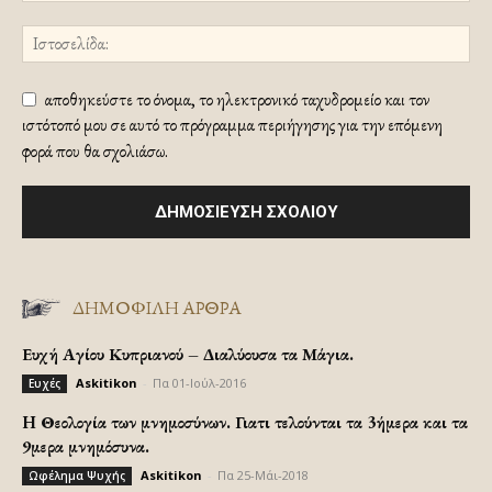
αποθηκεύστε το όνομα, το ηλεκτρονικό ταχυδρομείο και τον
ιστότοπό μου σε αυτό το πρόγραμμα περιήγησης για την επόμενη
φορά που θα σχολιάσω.
ΔΗΜΟΦΙΛΗ ΑΡΘΡΑ
Ευχή Αγίου Κυπριανού – Διαλύουσα τα Μάγια.
Askitikon
-
Πα 01-Ιούλ-2016
Ευχές
H Θεολογία των μνημοσύνων. Γιατι τελούνται τα 3ήμερα και τα
9μερα μνημόσυνα.
Askitikon
-
Πα 25-Μάι-2018
Ωφέλημα Ψυχής