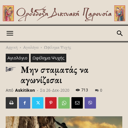
Askitikon
Αρχική
Αγιολόγιο
Ωφέλημα Ψυχής
Αγιολόγιο
Ωφέλημα Ψυχής
Μην σταματάς να
αγωνίζεσαι
713
Από
Askitikon
-
Σα 26-Δεκ-2020
0