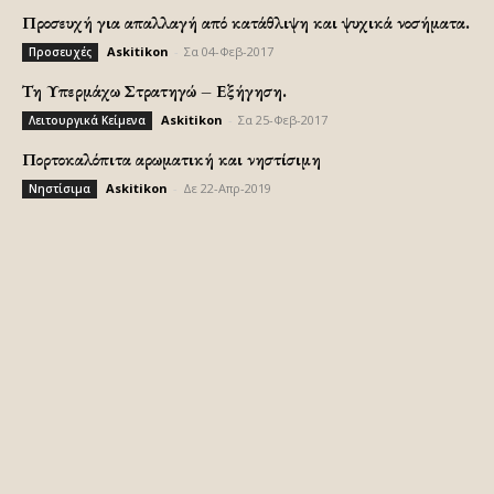
Προσευχή για απαλλαγή από κατάθλιψη και ψυχικά νοσήματα.
Askitikon
-
Σα 04-Φεβ-2017
Προσευχές
Τη Υπερμάχω Στρατηγώ – Εξήγηση.
Askitikon
-
Σα 25-Φεβ-2017
Λειτουργικά Κείμενα
Πορτοκαλόπιτα αρωματική και νηστίσιμη
Askitikon
-
Δε 22-Απρ-2019
Νηστίσιμα