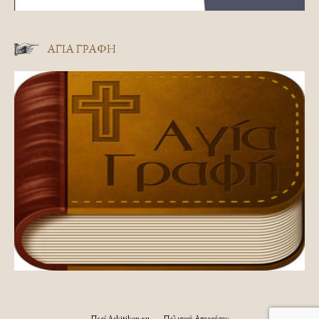
ΑΓΊΑ ΓΡΑΦΉ
Περί Askitikon.eu
Πολιτική Απορρήτου