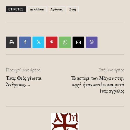
ΕΤΙΚΕΤΕΣ
askitikon
Αγώνας
Ζωή
Προηγούμενο άρθρο
Επόμενο άρθρο
Ένας Θεός γίνεται
Το αστέρι των Μάγων στην
Άνθρωπος….
αρχή ήταν αστέρι και μετά
ένας άγγελος