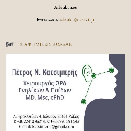
Askitikon.eu
Επικοινωνία:
askitiko@otenet.gr
ΔΙΑΦΗΜΊΣΕΙΣ ΔΩΡΕΆΝ