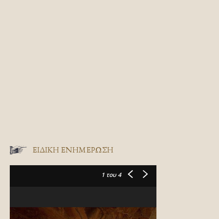
ΕΙΔΙΚΉ ΕΝΗΜΈΡΩΣΗ
1
του 4