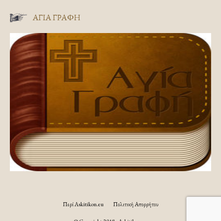
ΑΓΊΑ ΓΡΑΦΉ
Περί Askitikon.eu
Πολιτική Απορρήτου