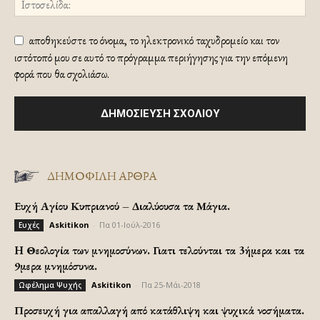
αποθηκεύστε το όνομα, το ηλεκτρονικό ταχυδρομείο και τον
ιστότοπό μου σε αυτό το πρόγραμμα περιήγησης για την επόμενη
φορά που θα σχολιάσω.
ΔΗΜΟΦΙΛΗ ΑΡΘΡΑ
Ευχή Αγίου Κυπριανού – Διαλύουσα τα Μάγια.
Askitikon
-
Πα 01-Ιούλ-2016
Ευχές
H Θεολογία των μνημοσύνων. Γιατι τελούνται τα 3ήμερα και τα
9μερα μνημόσυνα.
Askitikon
-
Πα 25-Μάι-2018
Ωφέλημα Ψυχής
Προσευχή για απαλλαγή από κατάθλιψη και ψυχικά νοσήματα.