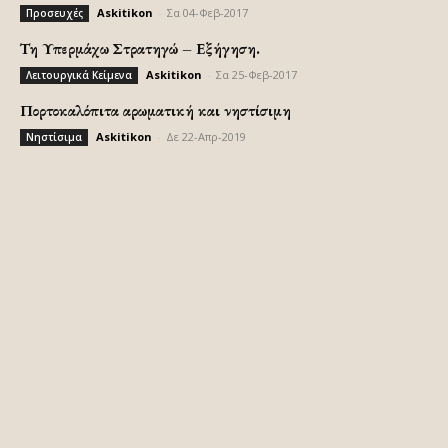
Askitikon
-
Σα 04-Φεβ-2017
Προσευχές
Τη Υπερμάχω Στρατηγώ – Εξήγηση.
Askitikon
-
Σα 25-Φεβ-2017
Λειτουργικά Κείμενα
Πορτοκαλόπιτα αρωματική και νηστίσιμη
Askitikon
-
Δε 22-Απρ-2019
Νηστίσιμα