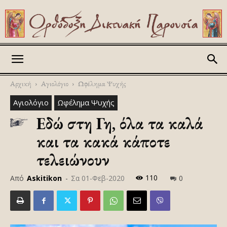
Askitikon
Αρχική
Αγιολόγιο
Ωφέλημα Ψυχής
Αγιολόγιο
Ωφέλημα Ψυχής
Εδώ στη Γη, όλα τα καλά
και τα κακά κάποτε
τελειώνουν
110
Από
Askitikon
-
Σα 01-Φεβ-2020
0