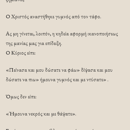
Ο Χριστός αναστήθηκε γυμνός από τον τάφο.
Ας μη γίνεται, λοιπόν, η κηδεία αφορμή ικανοποιήσεως
της μανίας μας για επίδειξη.
Ο Κύριος είπε:
«Πείνασα και μου δώσατε να φάω» δίψασα και μου
δώσατε να πιω» ήμουνα γυμνός και με ντύσατε» .
Όμως δεν είπε:
«Ήμουνα νεκρός και με θάψατε».