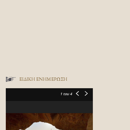
ΕΙΔΙΚΉ ΕΝΗΜΈΡΩΣΗ
1
του 4