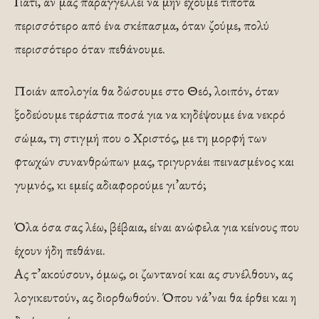
Γιατί, αν μας παραγγέλλει να μην έχουμε τίποτα
περισσότερο από ένα σκέπασμα, όταν ζούμε, πολύ
περισσότερο όταν πεθάνουμε.
Ποιάν απολογία θα δώσουμε στο Θεό, λοιπόν, όταν
ξοδεύουμε τεράστια ποσά για να κηδέψουμε ένα νεκρό
σώμα, τη στιγμή που ο Χριστός, με τη μορφή των
φτωχών συνανθρώπων μας, τριγυρνάει πεινασμένος και
γυμνός, κι εμείς αδιαφορούμε γι’αυτό;
Όλα όσα σας λέω, βέβαια, είναι ανώφελα για κείνους που
έχουν ήδη πεθάνει.
Ας τ’ακούσουν, όμως, οι ζωντανοί και ας συνέλθουν, ας
λογικευτούν, ας διορθωθούν. Όπου νά’ναι θα έρθει και η