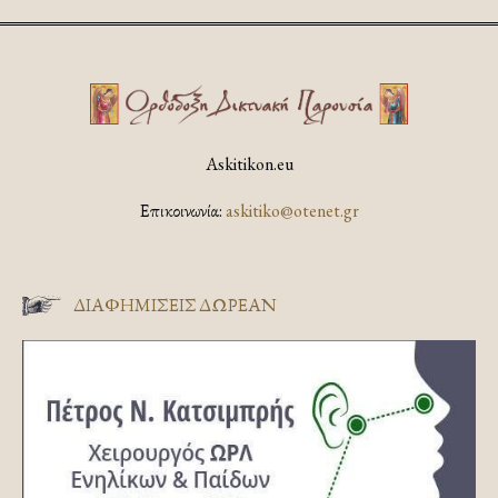
Askitikon.eu
Επικοινωνία:
askitiko@otenet.gr
ΔΙΑΦΗΜΊΣΕΙΣ ΔΩΡΕΆΝ