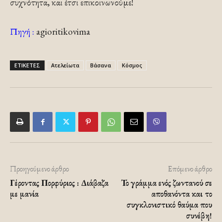
συχνότητα, και έτσι επικοινωνούμε!
Πηγή :
agioritikovima
ΕΤΙΚΕΤΕΣ
Ατελείωτα
Βάσανα
Κόσμος
Προηγούμενο άρθρο
Επόμενο άρθρο
Γέροντας Πορφύριος : Διάβαζα
Το γράμμα ενός ζωντανού σε
με μανία
αποθανόντα και το
συγκλονιστικό θαύμα που
συνέβη!