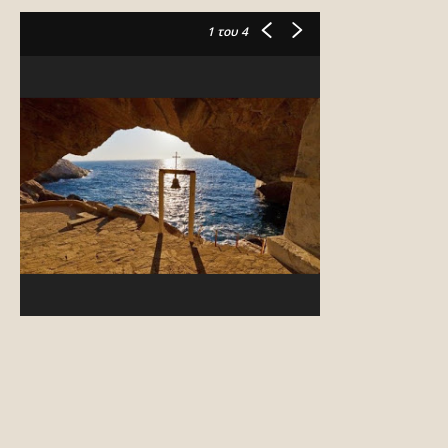
1
του 4