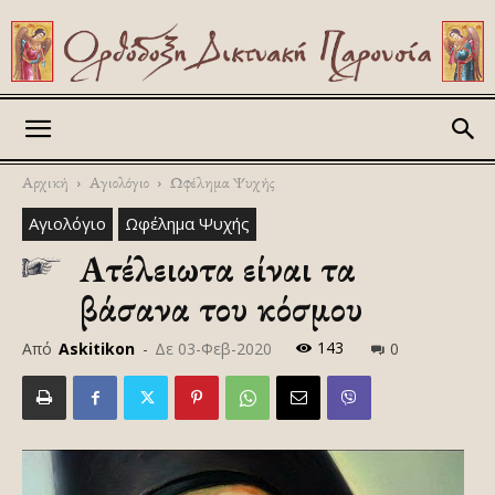
Askitikon
Αρχική
Αγιολόγιο
Ωφέλημα Ψυχής
Αγιολόγιο
Ωφέλημα Ψυχής
Ατέλειωτα είναι τα
βάσανα του κόσμου
143
Από
Askitikon
-
Δε 03-Φεβ-2020
0