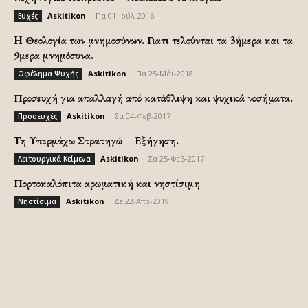
Askitikon
-
Πα 01-Ιούλ-2016
Ευχές
H Θεολογία των μνημοσύνων. Γιατι τελούνται τα 3ήμερα και τα
9μερα μνημόσυνα.
Askitikon
-
Πα 25-Μάι-2018
Ωφέλημα Ψυχής
Προσευχή για απαλλαγή από κατάθλιψη και ψυχικά νοσήματα.
Askitikon
-
Σα 04-Φεβ-2017
Προσευχές
Τη Υπερμάχω Στρατηγώ – Εξήγηση.
Askitikon
-
Σα 25-Φεβ-2017
Λειτουργικά Κείμενα
Πορτοκαλόπιτα αρωματική και νηστίσιμη
Askitikon
-
Δε 22-Απρ-2019
Νηστίσιμα