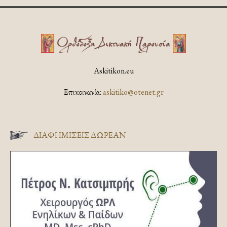
Askitikon.eu
Επικοινωνία:
askitiko@otenet.gr
ΔΙΑΦΗΜΊΣΕΙΣ ΔΩΡΕΆΝ