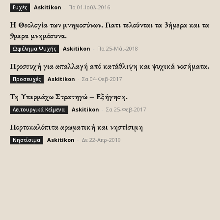
Askitikon
-
Πα 01-Ιούλ-2016
Ευχές
H Θεολογία των μνημοσύνων. Γιατι τελούνται τα 3ήμερα και τα
9μερα μνημόσυνα.
Askitikon
-
Πα 25-Μάι-2018
Ωφέλημα Ψυχής
Προσευχή για απαλλαγή από κατάθλιψη και ψυχικά νοσήματα.
Askitikon
-
Σα 04-Φεβ-2017
Προσευχές
Τη Υπερμάχω Στρατηγώ – Εξήγηση.
Askitikon
-
Σα 25-Φεβ-2017
Λειτουργικά Κείμενα
Πορτοκαλόπιτα αρωματική και νηστίσιμη
Askitikon
-
Δε 22-Απρ-2019
Νηστίσιμα