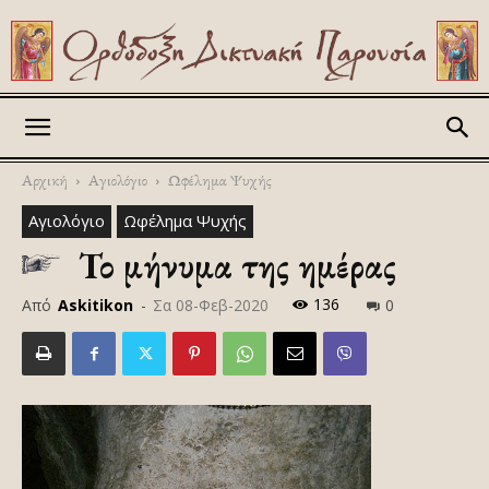
Askitikon
Αρχική
Αγιολόγιο
Ωφέλημα Ψυχής
Αγιολόγιο
Ωφέλημα Ψυχής
Το μήνυμα της ημέρας
136
Από
Askitikon
-
Σα 08-Φεβ-2020
0