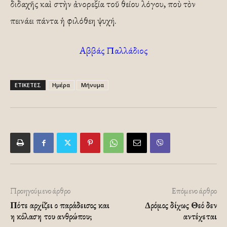
διδαχῆς καὶ στὴν ἀνορεξία τοῦ θείου λόγου, ποὺ τὸν
πεινάει πάντα ἡ φιλόθεη ψυχή.
Αββάς Παλλάδιος
ΕΤΙΚΕΤΕΣ
Ημέρα
Μήνυμα
Προηγούμενο άρθρο
Επόμενο άρθρο
Πότε αρχίζει ο παράδεισος και
Δρόμος δίχως Θεό δεν
η κόλαση του ανθρώπου;
αντέχεται