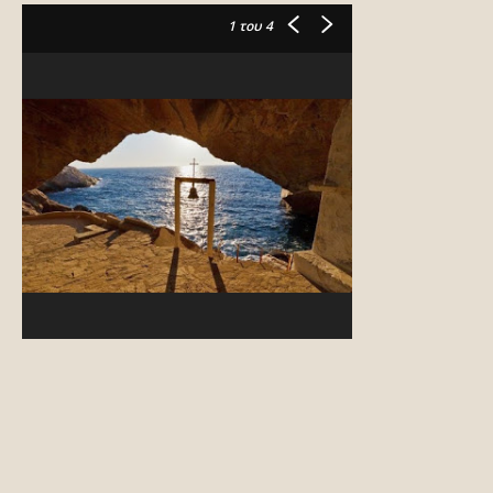
1
του 4