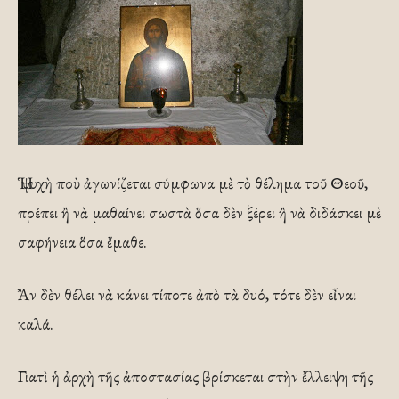
Ἡ ψυχὴ ποὺ ἀγωνίζεται σύμφωνα μὲ τὸ θέλημα τοῦ Θεοῦ,
πρέπει ἢ νὰ μαθαίνει σωστὰ ὅσα δὲν ξέρει ἢ νὰ διδάσκει μὲ
σαφήνεια ὅσα ἔμαθε.
Ἂν δὲν θέλει νὰ κάνει τίποτε ἀπὸ τὰ δυό, τότε δὲν εἶναι
καλά.
Γιατὶ ἡ ἀρχὴ τῆς ἀποστασίας βρίσκεται στὴν ἔλλειψη τῆς