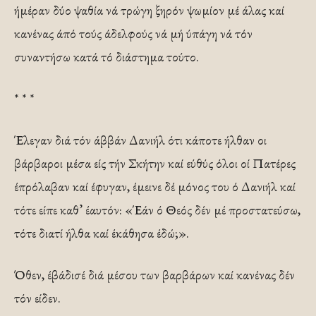
ήμέραν δύο ψαθία νά τρώγη ξηρόν ψωμίον μέ άλας καί
κανένας άπό τούς άδελφούς νά μή ύπάγη νά τόν
συναντήσω κατά τό διάστημα τούτο.
* * *
Έλεγαν διά τόν άββάν Δανιήλ ότι κάποτε ήλθαν οι
βάρβαροι μέσα είς τήν Σκήτην καί εύθύς όλοι οί Πατέρες
έπρόλαβαν καί έφυγαν, έμεινε δέ μόνος του ό Δανιήλ καί
τότε είπε καθ’ έαυτόν: «Έάν ό Θεός δέν μέ προστατεύσω,
τότε διατί ήλθα καί έκάθησα έδώ;».
Όθεν, έβάδισέ διά μέσου των βαρβάρων καί κανένας δέν
τόν είδεν.