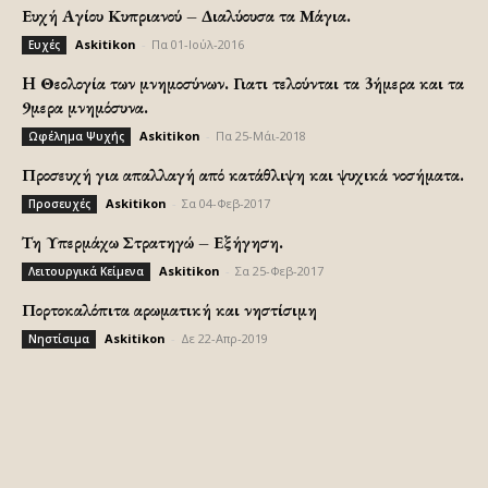
Ευχή Αγίου Κυπριανού – Διαλύουσα τα Μάγια.
Askitikon
-
Πα 01-Ιούλ-2016
Ευχές
H Θεολογία των μνημοσύνων. Γιατι τελούνται τα 3ήμερα και τα
9μερα μνημόσυνα.
Askitikon
-
Πα 25-Μάι-2018
Ωφέλημα Ψυχής
Προσευχή για απαλλαγή από κατάθλιψη και ψυχικά νοσήματα.
Askitikon
-
Σα 04-Φεβ-2017
Προσευχές
Τη Υπερμάχω Στρατηγώ – Εξήγηση.
Askitikon
-
Σα 25-Φεβ-2017
Λειτουργικά Κείμενα
Πορτοκαλόπιτα αρωματική και νηστίσιμη
Askitikon
-
Δε 22-Απρ-2019
Νηστίσιμα