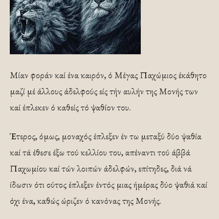
Μίαν φοράν καί ένα καιρόν, ό Μέγας Παχώμιος έκάθητο
μαζί μέ άλλους άδελφούς είς τήν αυλήν της Μονής των
καί έπλεκεν ό καθείς τό ψαθίον του.
Έτερος, όμως, μοναχός έπλεξεν έν τω μεταξύ δύο ψαθία
καί τά έθεσε έξω τού κελλίου του, απέναντι τού άββά
Παχωμίου καί τών λοιπών άδελφών, επίτηδες, διά νά
ίδωσιν ότι ούτος έπλεξεν έντός μιας ήμέρας δύο ψαθιά καί
όχι ένα, καθώς ώριζεν ό κανόνας της Μονής.