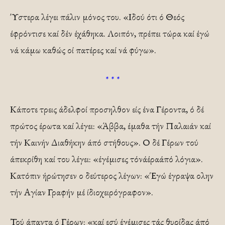
Ύστερα λέγει πάλιν μόνος του. «Ιδού ότι ό Θεός
έφρόντισε καί δέν έχάθηκα. Λοιπόν, πρέπει τώρα καί έγώ
νά κάμω καθώς οί πατέρες καί νά φύγω».
* * *
Κάποτε τρεις άδελφοί προσηλθον είς ένα Γέροντα, ό δέ
πρώτος έρωτα καί λέγει: «Άββα, έμαθα τήν Παλαιάν καί
τήν Καινήν Διαθήκην άπό στήθους». Ο δέ Γέρων τού
άπεκρίθη καί του λέγει: «έγέμισες τόνάέραάπό λόγια».
Κατόπιν ήρώτησεν ο δεύτερος λέγων: «Έγώ έγραψα ολην
τήν Αγίαν Γραφήν μέ ίδιοχειρόγραφον».
Τού άπαντα ό Γέρων: «καί εσύ έγέμισες τάς θυρίδας άπό