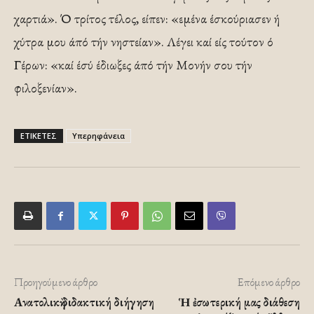
χαρτιά». Ό τρίτος τέλος, είπεν: «εμένα έσκούριασεν ή
χύτρα μου άπό τήν νηστείαν». Λέγει καί είς τούτον ό
Γέρων: «καί έσύ έδιωξες άπό τήν Μονήν σου τήν
φιλοξενίαν».
ΕΤΙΚΕΤΕΣ
Υπερηφάνεια
Προηγούμενο άρθρο
Επόμενο άρθρο
Ανατολικὴ διδακτική διήγηση
Ἡ ἐσωτερική μας διάθεση