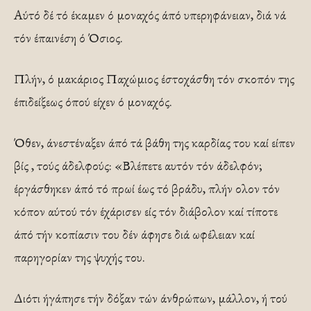
Αύτό δέ τό έκαμεν ό μοναχός άπό υπερηφάνειαν, διά νά
τόν έπαινέση ό Όσιος.
Πλήν, ό μακάριος Παχώμιος έστοχάσθη τόν σκοπόν της
έπιδείξεως όπού είχεν ό μοναχός.
Όθεν, άνεστέναξεν άπό τά βάθη της καρδίας του καί είπεν
βίς , τούς άδελφούς: «Βλέπετε αυτόν τόν άδελφόν;
έργάσθηκεν άπό τό πρωί έως τό βράδυ, πλήν ολον τόν
κόπον αύτού τόν έχάρισεν είς τόν διάβολον καί τίποτε
άπό τήν κοπίασιν του δέν άφησε διά ωφέλειαν καί
παρηγορίαν της ψυχής του.
Διότι ήγάπησε τήν δόξαν τών άνθρώπων, μάλλον, ή τού