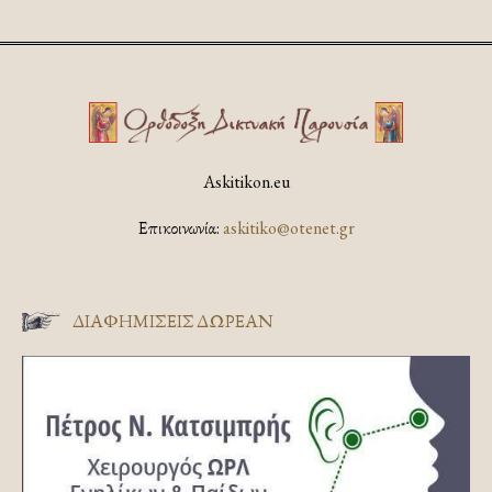
Askitikon.eu
Επικοινωνία:
askitiko@otenet.gr
ΔΙΑΦΗΜΊΣΕΙΣ ΔΩΡΕΆΝ