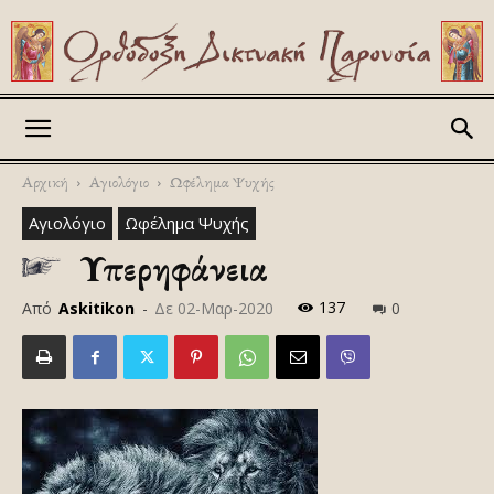
Askitikon
Αρχική
Αγιολόγιο
Ωφέλημα Ψυχής
Αγιολόγιο
Ωφέλημα Ψυχής
Υπερηφάνεια
137
Από
Askitikon
-
Δε 02-Μαρ-2020
0