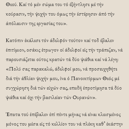
Θεού. Καί τό μέν σώμα του τό έξήντλησε μέ τήν
κούρασιν, τήν ψυχήν του όμως τήν έστέρησεν άπό τήν
άπόλαυσιν της εργασίας του».
Κατόπιν έκάλεσε τόν άδελφόν τούτον καί τοδ έβαλεν
έπιτίμιον, οσάκις έτρωγον οί άδελφοί είς τήν τράπεζαν, νά
παρουσιάζεται ούτος κρατών τά δύο ψιάθια καί νά λέγη:
«Πολύ σας παρακαλώ, άδελφοί μου, νά προσευχηθήτε
διά τήν άθλίαν ψυχήν μου, ίνα ό Πανοικτίρμων Θεός μέ
συγχώρηση διά τών εύχών σας, επειδή έπροτίμησα τά δύο
ψιάθια καί όχι τήν βασιλείαν τών Ουρανών».
Έπειτα τού έπέβαλεν έπί πέντε μήνας νά είναι κλεισμένος
μόνος του μέσα είς τό κελλίον του νά πλέκη καθ’ έκάστην