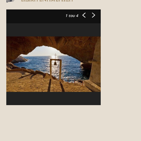
1
του 4