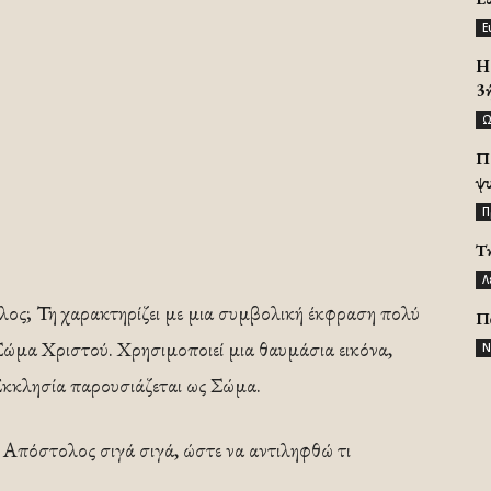
Ε
H 
3
Ω
Π
ψ
Π
Τ
Λ
λος; Τη χαρακτηρίζει με μια συμβολική έκφραση πολύ
Π
 Σώμα Χριστού. Χρησιμοποιεί μια θαυμάσια εικόνα,
Ν
κκλησία παρουσιάζεται ως Σώμα.
ος Απόστολος σιγά σιγά, ώστε να αντιληφθώ τι