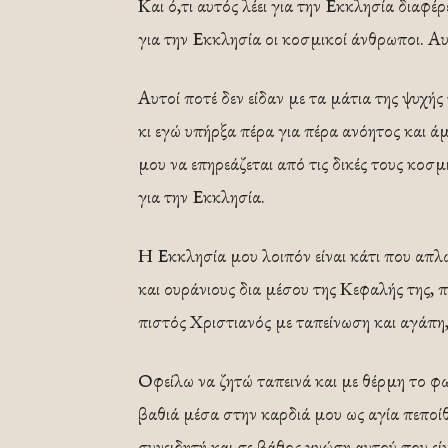
Και ό,τι αυτός λέει για την Εκκλησία διαφέρ
για την Εκκλησία οι κοσμικοί άνθρωποι. Αυ
Αυτοί ποτέ δεν είδαν με τα μάτια της ψυχής
κι εγώ υπήρξα πέρα για πέρα ανόητος και ά
μου να επηρεάζεται από τις δικές τους κοσμι
για την Εκκλησία.
Η Εκκλησία μου λοιπόν είναι κάτι που απλ
και ουράνιους δια μέσου της Κεφαλής της, π
πιστός Χριστιανός με ταπείνωση και αγάπη,
Οφείλω να ζητώ ταπεινά και με θέρμη το 
βαθιά μέσα στην καρδιά μου ως αγία πεποί
συνειδητή και σε βάθος γνώση αυτού που εί