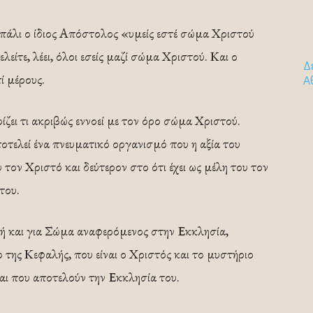
 πάλι ο ίδιος Απόστολος «υμείς εστέ σώμα Χριστού
λείτε, λέει, όλοι εσείς μαζί σώμα Χριστού. Και ο
Δ
ί μέρους.
Α
ζει τι ακριβώς εννοεί με τον όρο σώμα Χριστού.
τελεί ένα πνευματικό οργανισμό που η αξία του
υ τον Χριστό και δεύτερον στο ότι έχει ως μέλη του τον
του.
 και για Σώμα αναφερόμενος στην Εκκλησία,
 της Κεφαλής, που είναι ο Χριστός και το μυστήριο
και που αποτελούν την Εκκλησία του.