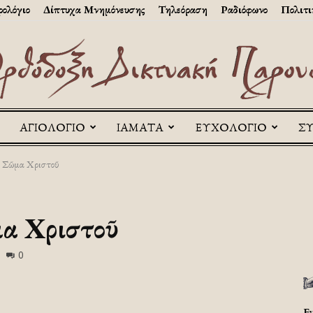
ολόγιο
Δίπτυχα Μνημόνευσης
Τηλεόραση
Ραδιόφωνο
Πολιτι
ΑΓΙΟΛΟΓΙΟ
ΙΑΜΑΤΑ
ΕΥΧΟΛΟΓΙΟ
Σ
Askitikon
α Σῶμα Χριστοῦ
μα Χριστοῦ
0
Ε