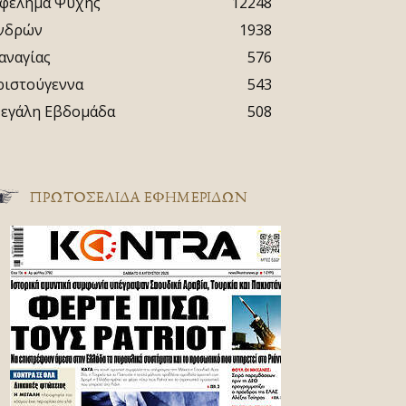
φέλημα Ψυχής
12248
νδρών
1938
αναγίας
576
ριστούγεννα
543
εγάλη Εβδομάδα
508
ΠΡΩΤΟΣΈΛΙΔΑ ΕΦΗΜΕΡΊΔΩΝ