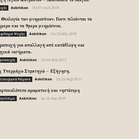
Askitikon
-
Πα 01-Ιούλ-2016
υχές
Θεολογία των μνημοσύνων. Γιατι τελούνται τα
ήμερα και τα 9μερα μνημόσυνα.
Askitikon
-
Πα 25-Μάι-2018
φέλημα Ψυχής
ροσευχή για απαλλαγή από κατάθλιψη και
υχικά νοσήματα.
Askitikon
-
Σα 04-Φεβ-2017
ροσευχές
η Υπερμάχω Στρατηγώ – Εξήγηση.
Askitikon
-
Σα 25-Φεβ-2017
ειτουργικά Κείμενα
ορτοκαλόπιτα αρωματική και νηστίσιμη
Askitikon
-
Δε 22-Απρ-2019
ηστίσιμα