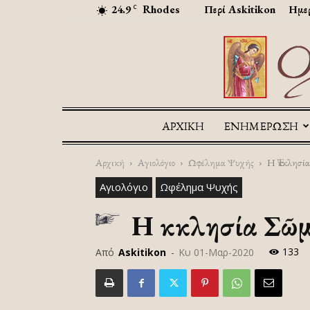
24.9
Rhodes
Περί Askitikon
Ημερ
C
ΑΡΧΙΚΉ
ΕΝΗΜΕΡΩΣΗ
Αρχική
Αγιολόγιο
Ωφέλημα Ψυχής
Η Ἐκκλησί
Αγιολόγιο
Ωφέλημα Ψυχής
Η Ἐκκλησία Σῶ
133
Από
Askitikon
-
Κυ 01-Μαρ-2020