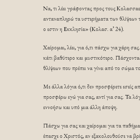
Να, τι λέει γράφοντας προς τους Κολασσαε
ανταναπληρώ τα υστερήματα των θλίψεων τ
ο εστιν η Εκκλησία» (Κολασ. α’ 24).
Χαίρομαι, λέει, για ό,τι πάσχω για χάρη 
κάτι βαθύτερο και μυστικότερο. Πάσχοντα
θλίψεων που πρέπει να γίνει από το σώμα το
Με άλλα λόγια ό,τι δεν προσφέρετε εσείς 
προσφέρω εγώ για σας, αντί για σας. Τα λ
εννοήσω και υπό μια άλλη άποψη.
Πάσχω για σας και χαίρομαι για τα παθήμ
έπασχε ο Χριστός, αν εξακολουθούσε να βρ