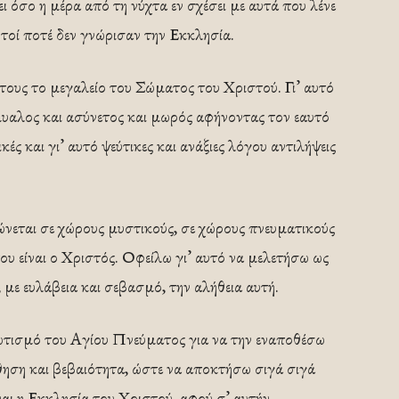
ει όσο η μέρα από τη νύχτα εν σχέσει με αυτά που λένε
τοί ποτέ δεν γνώρισαν την Εκκλησία.
 τους το μεγαλείο του Σώματος του Χριστού. Γι’ αυτό
μυαλος και ασύνετος και μωρός αφήνοντας τον εαυτό
κές και γι’ αυτό ψεύτικες και ανάξιες λόγου αντιλήψεις
ώνεται σε χώρους μυστικούς, σε χώρους πνευματικούς
ου είναι ο Χριστός. Οφείλω γι’ αυτό να μελετήσω ως
 με ευλάβεια και σεβασμό, την αλήθεια αυτή.
φωτισμό του Αγίου Πνεύματος για να την εναποθέσω
θηση και βεβαιότητα, ώστε να αποκτήσω σιγά σιγά
ναι η Εκκλησία του Χριστού, αφού σ’ αυτήν