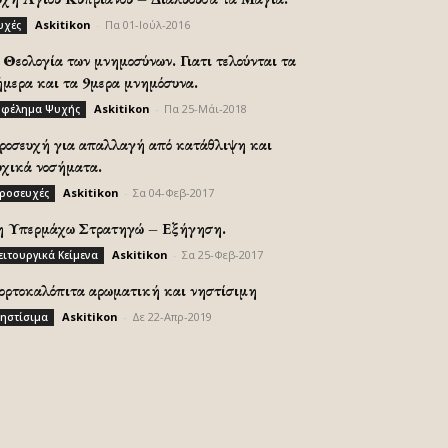
Askitikon
-
Πα 01-Ιούλ-2016
υχές
Θεολογία των μνημοσύνων. Γιατι τελούνται τα
ήμερα και τα 9μερα μνημόσυνα.
Askitikon
-
Πα 25-Μάι-2018
φέλημα Ψυχής
ροσευχή για απαλλαγή από κατάθλιψη και
υχικά νοσήματα.
Askitikon
-
Σα 04-Φεβ-2017
ροσευχές
η Υπερμάχω Στρατηγώ – Εξήγηση.
Askitikon
-
Σα 25-Φεβ-2017
ειτουργικά Κείμενα
ορτοκαλόπιτα αρωματική και νηστίσιμη
Askitikon
-
Δε 22-Απρ-2019
ηστίσιμα