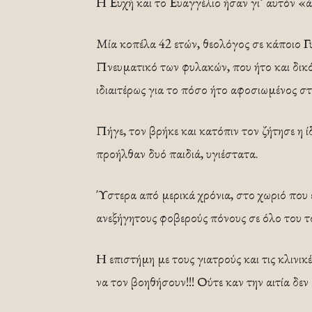
Η Ευχή και το Ευαγγέλιο ήσαν γι’ αυτόν «
Μία κοπέλα 42 ετών, θεολόγος σε κάποιο Γ
Πνευματικό των φυλακών, που ήτο και δικό
ιδιαιτέρως για το πόσο ήτο αφοσιωμένος σ
Πήγε, τον βρήκε και κατόπιν τον ζήτησε η 
προήλθαν δυό παιδιά, υγιέστατα.
Ύστερα από μερικά χρόνια, στο χωριό που 
ανεξήγητους φοβερούς πόνους σε όλο του 
Η επιστήμη με τους γιατρούς και τις κλινι
να τον βοηθήσουν!!! Ούτε καν την αιτία δε