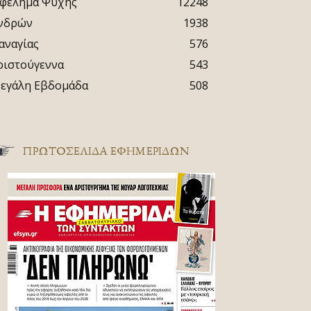
φέλημα Ψυχής
12248
νδρών
1938
αναγίας
576
ριστούγεννα
543
εγάλη Εβδομάδα
508
ΠΡΩΤΟΣΈΛΙΔΑ ΕΦΗΜΕΡΊΔΩΝ