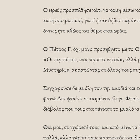
Ο ιερεύς προσπάθησε κάτι να κάμη μέσω κ
κατηγορηματικοί, γιατί ήσαν δήθεν παρόντ
όντως ήτο αθώος και θύμα σκευωρίας.
Ο Πέτρος Γ. όχι μόνο προσηύχετο με το Όν
«Οι περιπέτειες ενός προσκυνητού», αλλά 
Μυστηρίων, σκορπώντας σε όλους τους συ
Συγχωρούσε δε με όλη του την καρδιά και 
φονιά.Δεν φταίνε, οι καημένοι, έλεγε. Φταίει
διάβολος που τους σκοτείνιασε το μυαλό κι 
Θεέ μου, συγχώρεσέ τους. και από μένα να 
πολλά, αλλά χάρισέ τους προπαντός και ιδι