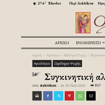
27.6
Rhodes
Περί Askitikon
Ημερ
C
ΑΡΧΙΚΉ
ΕΝΗΜΕΡΩΣΗ
Αρχική
Αγιολόγιο
Ωφέλημα Ψυχής
Συγκινητικ
Αγιολόγιο
Ωφέλημα Ψυχής
Συγκινητική αλ
837
Από
Askitikon
-
Δε 30-Νοέ-2020