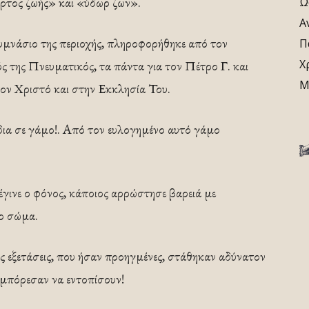
άρτος ζωής» και «ύδωρ ζων».
Ω
Α
υμνάσιο της περιοχής, πληροφορήθηκε από τον
Π
Χ
ς της Πνευματικός, τα πάντα για τον Πέτρο Γ. και
Μ
τον Χριστό και στην Εκκλησία Του.
ίδια σε γάμο!. Από τον ευλογημένο αυτό γάμο
έγινε ο φόνος, κάποιος αρρώστησε βαρειά με
το σώμα.
κές εξετάσεις, που ήσαν προηγμένες, στάθηκαν αδύνατον
ν μπόρεσαν να εντοπίσουν!