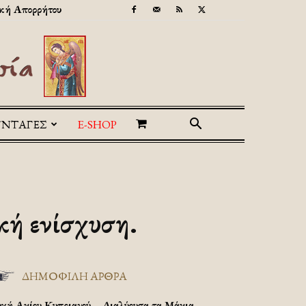
κή Απορρήτου
ΥΝΤΑΓΕΣ
E-SHOP
κή ενίσχυση.
ΔΗΜΟΦΙΛΗ ΑΡΘΡΑ
υχή Αγίου Κυπριανού – Διαλύουσα τα Μάγια.