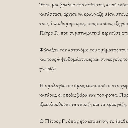
Έτσι, μια βραδυά στο σπίτι του, αφού επέσ
κατάστασι, άρχισε να κραυγάζη μέσα στους 
τους 4 ψευδομάρτυρες, τους οποίους εξηγ
Πέτρο Γ., που συμπτωματικά περνούσε από 
Φώναξαν τον αστυνόμο του τμήματος του 
και τους 4 ψευδομάρτυρες και συνεργούς το
γνωρίζω.
Η ομολογία του όμως έκανε κρότο στο χωρ
κατάρες, οι οποίες βάραιναν τον φονιά. Παρ
εξακολουθούσε να τσιρίζη και να κραυγάζη.
Ο Πέτρος Γ., όπως ήτο επόμενον, το έμαθε.