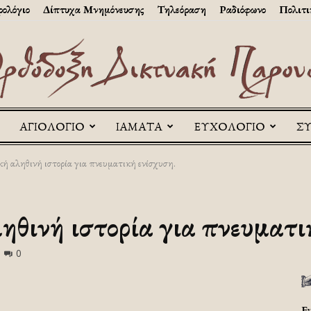
ολόγιο
Δίπτυχα Μνημόνευσης
Τηλεόραση
Ραδιόφωνο
Πολιτι
ΑΓΙΟΛΟΓΙΟ
ΙΑΜΑΤΑ
ΕΥΧΟΛΟΓΙΟ
Σ
Askitikon
ή αληθινή ιστορία για πνευματική ενίσχυση.
ηθινή ιστορία για πνευματι
0
Ε