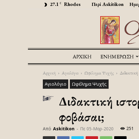
27.1
Rhodes
Περί Askitikon
Ημερ
C
ΑΡΧΙΚΉ
ΕΝΗΜΕΡΩΣΗ
Αρχική
Αγιολόγιο
Ωφέλημα Ψυχής
Διδακτική 
Αγιολόγιο
Ωφέλημα Ψυχής
Διδακτική ιστορ
φοβάσαι;
251
Από
Askitikon
-
Πε 05-Μαρ-2020