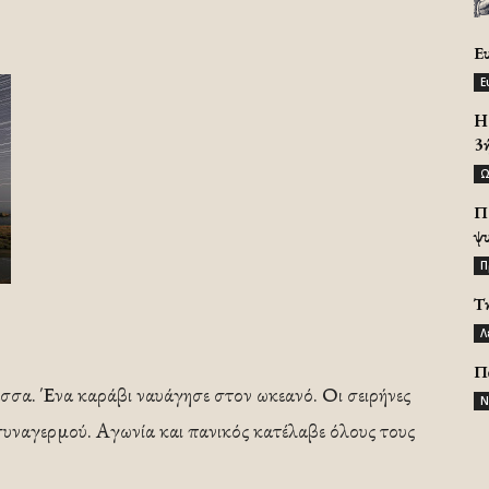
Ε
Ε
H 
3
Ω
Π
ψ
Π
Τ
Λ
Π
σσα. Ένα καράβι ναυάγησε στον ωκεανό. Οι σειρήνες
Ν
συναγερμού. Αγωνία και πανικός κατέλαβε όλους τους