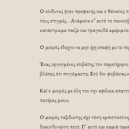
Ο κίνδυνος ήταν προφανής και ο θάνατος πο
τους στιγμές… Ανάμεσα σ’ αυτό το πανικό
κατάστρωμα παίζει και τραγουδά αμέριμνο
Ο μικρός έδειχνε να μην έχη επαφή με το π
Ένας οργισμένος επιβάτης τον παρετήρησε:
βλέπεις ότι πνιγόμαστε; Εσύ δεν φοβάσαι;»
Καί ο μικρός με όλη του την αφέλεια απαντ
πατέρας μου».
Ο μικρός ταξιδιώτης είχε τόση εμπιστοσύνη
διακινδυνεύση ποτέ. Γι’ αυτό και καμιά ταρ