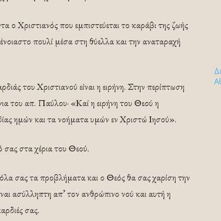
ντα ο Χριστιανός που εμπιστεύεται το καράβι της ζωής
ξένοιαστο πουλί μέσα στη θύελλα και την αναταραχή
Δ
Α
διάς του Χριστιανού είναι η ειρήνη. Στην περίπτωση
ια του απ. Παύλου· «Καί η ειρήνη του Θεού η
δίας ημών και τα νοήματα υμών εν Χριστώ Ιησού».
 σας στα χέρια του Θεού.
λα σας τα προβλήματα και ο Θεός θα σας χαρίση την
είναι ασύλληπτη απ’ τον ανθρώπινο νού και αυτή η
καρδιές σας.