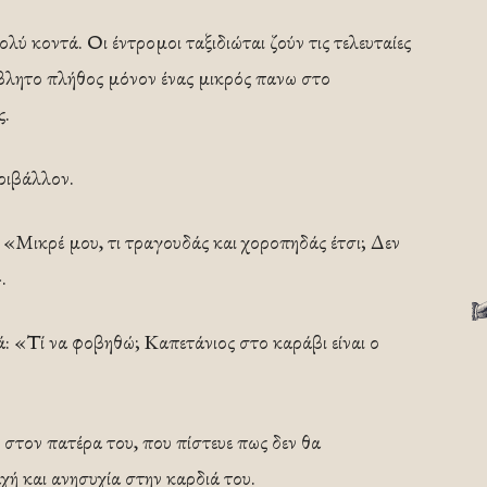
λύ κοντά. Οι έντρομοι ταξιδιώται ζούν τις τελευταίες
βλητο πλήθος μόνον ένας μικρός πανω στο
ς.
εριβάλλον.
 «Μικρέ μου, τι τραγουδάς και χοροπηδάς έτσι; Δεν
.
ά: «Τί να φοβηθώ; Καπετάνιος στο καράβι είναι ο
 στον πατέρα του, που πίστευε πως δεν θα
αχή και ανησυχία στην καρδιά του.