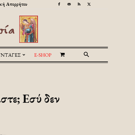
κή Απορρήτου
ΥΝΤΑΓΕΣ
E-SHOP
στε; Εσύ δεν