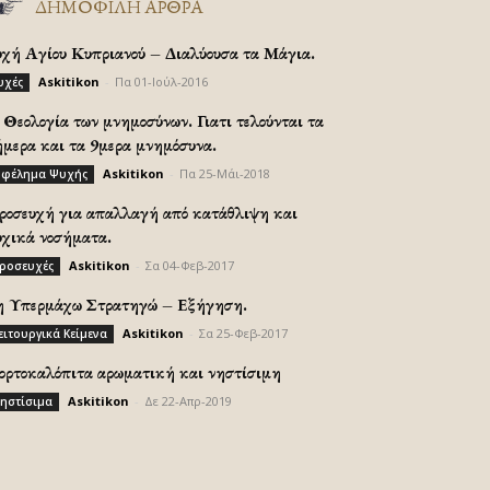
ΔΗΜΟΦΙΛΗ ΑΡΘΡΑ
υχή Αγίου Κυπριανού – Διαλύουσα τα Μάγια.
Askitikon
-
Πα 01-Ιούλ-2016
υχές
Θεολογία των μνημοσύνων. Γιατι τελούνται τα
ήμερα και τα 9μερα μνημόσυνα.
Askitikon
-
Πα 25-Μάι-2018
φέλημα Ψυχής
ροσευχή για απαλλαγή από κατάθλιψη και
υχικά νοσήματα.
Askitikon
-
Σα 04-Φεβ-2017
ροσευχές
η Υπερμάχω Στρατηγώ – Εξήγηση.
Askitikon
-
Σα 25-Φεβ-2017
ειτουργικά Κείμενα
ορτοκαλόπιτα αρωματική και νηστίσιμη
Askitikon
-
Δε 22-Απρ-2019
ηστίσιμα