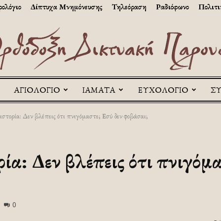
ολόγιο
Δίπτυχα Μνημόνευσης
Τηλεόραση
Ραδιόφωνο
Πολιτι
ΑΓΙΟΛΟΓΙΟ
ΙΑΜΑΤΑ
ΕΥΧΟΛΟΓΙΟ
Σ
Askitikon
ιστορία: Δεν βλέπεις ότι πνιγόμαστε; Εσύ δεν φοβάσαι;
ία: Δεν βλέπεις ότι πνιγόμα
0