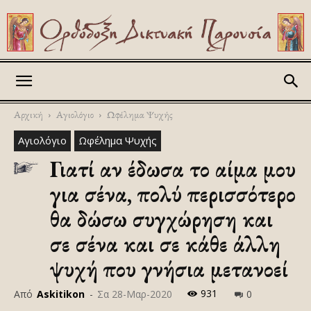
Askitikon
Αρχική
Αγιολόγιο
Ωφέλημα Ψυχής
Αγιολόγιο
Ωφέλημα Ψυχής
Γιατί αν έδωσα το αίμα μου
για σένα, πολύ περισσότερο
θα δώσω συγχώρηση και
σε σένα και σε κάθε άλλη
ψυχή που γνήσια μετανοεί
931
Από
Askitikon
-
Σα 28-Μαρ-2020
0