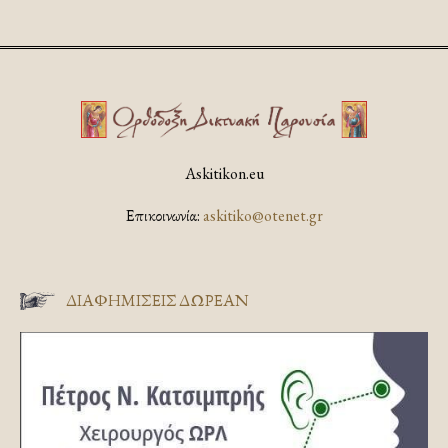
Askitikon.eu
Επικοινωνία:
askitiko@otenet.gr
ΔΙΑΦΗΜΊΣΕΙΣ ΔΩΡΕΆΝ