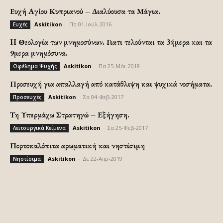
Ευχή Αγίου Κυπριανού – Διαλύουσα τα Μάγια.
Askitikon
-
Πα 01-Ιούλ-2016
Ευχές
H Θεολογία των μνημοσύνων. Γιατι τελούνται τα 3ήμερα και τα
9μερα μνημόσυνα.
Askitikon
-
Πα 25-Μάι-2018
Ωφέλημα Ψυχής
Προσευχή για απαλλαγή από κατάθλιψη και ψυχικά νοσήματα.
Askitikon
-
Σα 04-Φεβ-2017
Προσευχές
Τη Υπερμάχω Στρατηγώ – Εξήγηση.
Askitikon
-
Σα 25-Φεβ-2017
Λειτουργικά Κείμενα
Πορτοκαλόπιτα αρωματική και νηστίσιμη
Askitikon
-
Δε 22-Απρ-2019
Νηστίσιμα