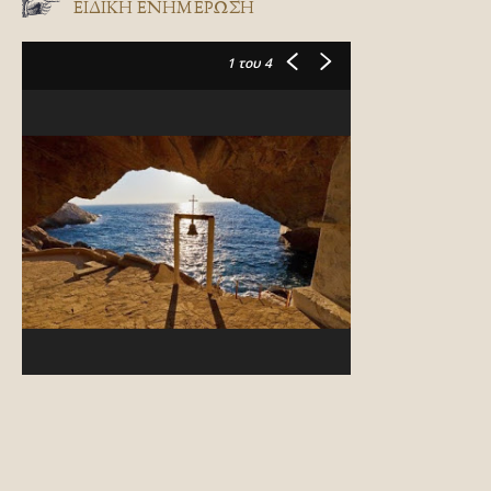
ΕΙΔΙΚΉ ΕΝΗΜΈΡΩΣΗ
1
του 4