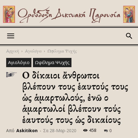
Askitikon
Αρχική
Αγιολόγιο
Ωφέλημα Ψυχής
Αγιολόγιο
Ωφέλημα Ψυχής
Οἱ δίκαιοι ἄνθρωποι
βλέπουν τους ἑαυτούς τους
ὡς ἁμαρτωλούς, ἐνῶ οἱ
ἁμαρτωλοί βλέπουν τούς
ἑαυτούς τους ὡς δικαίους
458
Από
Askitikon
-
Σα 28-Μαρ-2020
0