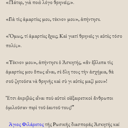
«Πάτερ, γιὰ ποιὸ λόγο θρηνεῖς;».
«Γιὰ τὶς ἁμαρτίες μου, τέκνον μου», ἀπήντησε.
«Ὅμως, τί ἁμαρτίες ἔχεις; Καὶ γιατί θρηνεῖς γι αὐτὲς τόσο
πολύ;».
«Τέκνον μου», ἀπήντησε ὁ Ἀσκητής, «ἄν ἔβλεπα τὶς
ἁμαρτίες μου ὅπως εἶναι, σὲ ὅλη τους τὴν ἀσχήμια, θὰ
σοῦ ζητοῦσα νὰ θρηνῆς καὶ σὺ γι αὐτὲς μαζί μου»!
Ἔτσι ἀκριβῶς εἶναι ποὺ αὐτοὶ οἱ ἐξαιρετικοὶ ἄνθρωποι
ὁμιλοῦσαν περὶ τοῦ ἑαυτοῦ τους!”
Άγιος Φιλάρετος
τῆς Ρωσικῆς διασπορᾶς Ἀσκητής καί