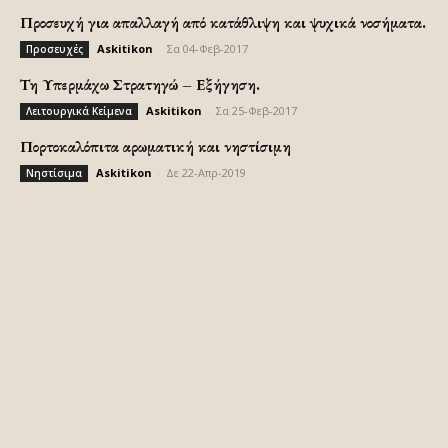
Προσευχή για απαλλαγή από κατάθλιψη και ψυχικά νοσήματα.
Askitikon
-
Σα 04-Φεβ-2017
Προσευχές
Τη Υπερμάχω Στρατηγώ – Εξήγηση.
Askitikon
-
Σα 25-Φεβ-2017
Λειτουργικά Κείμενα
Πορτοκαλόπιτα αρωματική και νηστίσιμη
Askitikon
-
Δε 22-Απρ-2019
Νηστίσιμα