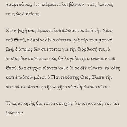
ἁμαρτωλούς, ἐνῶ οἱ ἁμαρτωλοὶ βλέπουν τοὺς ἑαυτούς
τους ὡς δικαίους.
Στὴν ψυχὴ ἑνὸς ἁμαρτωλοῦ ἀφώτιστου ἀπὸ τὴν Χάρη
τοῦ Θεοῦ, ὁ ὁποῖος δὲν σκέπτεται γιὰ τὴν πνευματικὴ
ζωή, ὁ ὁποῖος δὲν σκέπτεται γιὰ τὴν διόρθωσή του, ὁ
ὁποῖος δὲν σκέπτεται πῶς θὰ λογοδοτήσει ἐνώπιον τοῦ
Θεοῦ, ὅλα συγχωνεύονται καὶ ὁ ἴδιος δὲν δύναται νὰ κάνη
κάτι ἐπαὐτοῦ· μόνον ὁ Παντεπόπτης Θεὸς βλέπει τὴν
οἰκτρὰ κατάσταση τῆς ψυχῆς τοῦ ἀνθρώπου τούτου.
Ἕνας ασκητὴς θρηνοῦσε συνεχῶς· ὁ υποτακτικός του τὸν
ἐρώτησε: