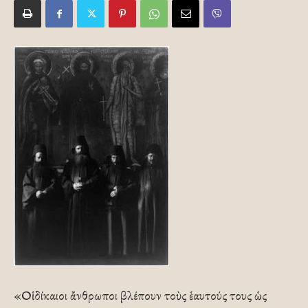
«Οἱ δίκαιοι ἄνθρωποι βλέπουν τοὺς ἑαυτούς τους ὡς