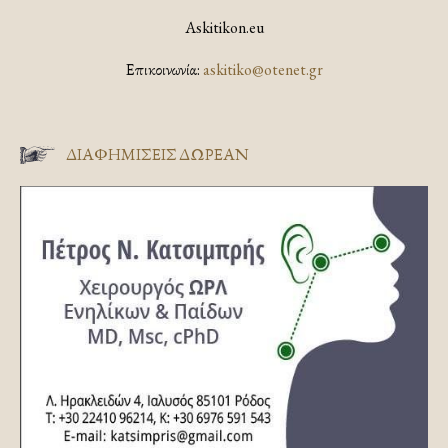
Askitikon.eu
Επικοινωνία:
askitiko@otenet.gr
ΔΙΑΦΗΜΊΣΕΙΣ ΔΩΡΕΆΝ