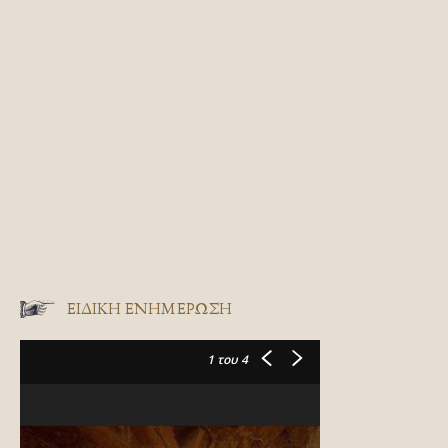
ΕΙΔΙΚΉ ΕΝΗΜΈΡΩΣΗ
1
του 4