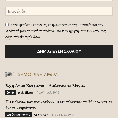
αποθηκεύστε το όνομα, το ηλεκτρονικό ταχυδρομείο και τον
ιστότοπό μου σε αυτό το πρόγραμμα περιήγησης για την επόμενη
φορά που θα σχολιάσω.
ΔΗΜΟΦΙΛΗ ΑΡΘΡΑ
Ευχή Αγίου Κυπριανού – Διαλύουσα τα Μάγια.
Askitikon
-
Πα 01-Ιούλ-2016
Ευχές
H Θεολογία των μνημοσύνων. Γιατι τελούνται τα 3ήμερα και τα
9μερα μνημόσυνα.
Askitikon
-
Πα 25-Μάι-2018
Ωφέλημα Ψυχής