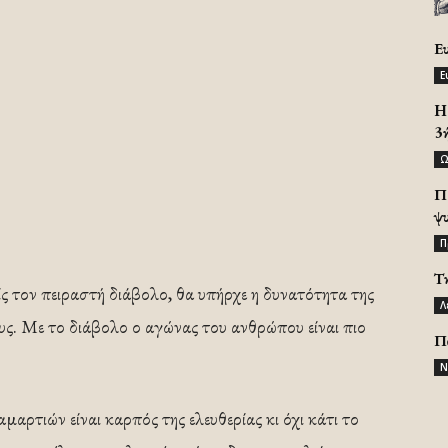
Ε
Ε
H 
3
Ω
Π
ψ
Π
Τ
ς τον πειραστή διάβολο, θα υπήρχε η δυνατότητα της
Λ
ς. Με το διάβολο ο αγώνας του ανθρώπου είναι πιο
Π
Ν
μαρτιών είναι καρπός της ελευθερίας κι όχι κάτι το