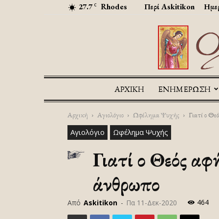
27.7
Rhodes
Περί Askitikon
Ημερ
C
ΑΡΧΙΚΉ
ΕΝΗΜΕΡΩΣΗ
Αρχική
Αγιολόγιο
Ωφέλημα Ψυχής
Γιατί ο Θεό
Αγιολόγιο
Ωφέλημα Ψυχής
Γιατί ο Θεός αφ
άνθρωπο
464
Από
Askitikon
-
Πα 11-Δεκ-2020