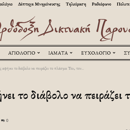
ολόγιο
Δίπτυχα Μνημόνευσης
Τηλεόραση
Ραδιόφωνο
Πολιτι
ΑΓΙΟΛΟΓΙΟ
ΙΑΜΑΤΑ
ΕΥΧΟΛΟΓΙΟ
Σ
Askitikon
ς αφήνει το διάβολο να πειράζει το πλάσμα Του, τον...
ήνει το διάβολο να πειράζει
0