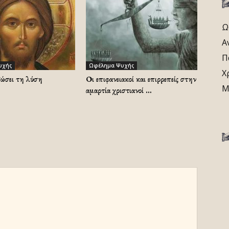
Ω
Α
Π
υχής
Ωφέλημα Ψυχής
Χ
δώσει τη λύση
Οι επιφανειακοί και επιρρεπείς στην
Μ
αμαρτία χριστιανοί …