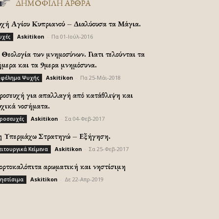
ΔΗΜΟΦΙΛΗ ΑΡΘΡΑ
υχή Αγίου Κυπριανού – Διαλύουσα τα Μάγια.
Askitikon
-
Πα 01-Ιούλ-2016
υχές
Θεολογία των μνημοσύνων. Γιατι τελούνται τα
ήμερα και τα 9μερα μνημόσυνα.
Askitikon
-
Πα 25-Μάι-2018
φέλημα Ψυχής
ροσευχή για απαλλαγή από κατάθλιψη και
υχικά νοσήματα.
Askitikon
-
Σα 04-Φεβ-2017
ροσευχές
η Υπερμάχω Στρατηγώ – Εξήγηση.
Askitikon
-
Σα 25-Φεβ-2017
ειτουργικά Κείμενα
ορτοκαλόπιτα αρωματική και νηστίσιμη
Askitikon
-
Δε 22-Απρ-2019
ηστίσιμα