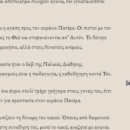
ναι αποτέλεσμα σκληρού αγώνα, δεν εγκαταλείπεται
ι η αγάπη προς τον ουράνιο Πατέρα. Οι πιστοί με τον
ος το Θεό και στεφανώνονται απ’ Αυτόν. Το δέντρο
θερμοκήπιο, αλλά στους δυνατούς ανέμους.
ασία ήταν ο Ιώβ της Παλαιάς Διαθήκης.
ρασμούς είναι η παιδαγωγία, η καθοδήγηση κοντά Του.
να άγριο σκυλί τρέχει γρήγορα στους γονείς του, έτσι
υν για προστασία στον ουράνιο Πατέρα.
τωπίζουν τη δύναμη του κακού. Όποιος από δαιμονικό
στη συνείδησή του, μισεί το κακό, αναζητεί με αγωνία