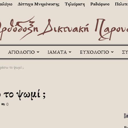
ολόγιο
Δίπτυχα Μνημόνευσης
Τηλεόραση
Ραδιόφωνο
Πολιτι
ΑΓΙΟΛΟΓΙΟ
ΙΑΜΑΤΑ
ΕΥΧΟΛΟΓΙΟ
Σ
Askitikon
ράσω το ψωμί ;
 το ψωμί ;
0
Ε