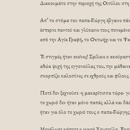
Διακουμάτο στην περιοχή της Οιτύλου στη
Απ’ το στόμα του παπα-Γιώργη έβγαινε πάν
έσπερνε παντού και γλύκαινε τους πονεμέν
από την Αγία Γραφή, το Οκτωήχι και το Ψα
Τι στιγμές ήταν εκείνες! Σμίλευε ο ακούρα
αθώα ψυχή της εγγονούλας του, την μάθαιν
σκορπίζει καλοσύνες σε εχθρούς και φίλους.
Ποτέ δεν ξεχνούσε -η μακαρίτισσα τώρα- γι
το χωριό δεν ήταν μόνο παπάς αλλά και δά
ήταν για όλο το χωριό τους ο παπα-Γιώργης
Μεγάλωσε κάποτε η μικρή Χρυσούλα. Έκανε τ