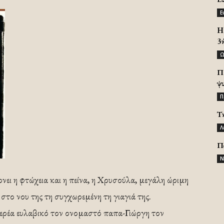
Ε
H 
3
Ω
Π
ψ
Π
Τ
Λ
Π
Ν
ρνει η φτώχεια και η πείνα, η Χρυσούλα, μεγάλη ώριμη
 στο νου της τη συγχωρεμένη τη γιαγιά της.
 ιερέα ευλαβικό τον ονομαστό παπα-Γιώργη τον