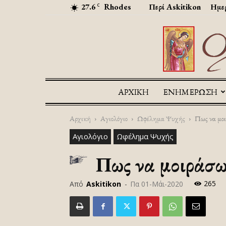
27.6
Rhodes
Περί Askitikon
Ημερ
C
ΑΡΧΙΚΉ
ΕΝΗΜΕΡΩΣΗ
Αρχική
Αγιολόγιο
Ωφέλημα Ψυχής
Πως να μοι
Αγιολόγιο
Ωφέλημα Ψυχής
Πως να μοιράσω
265
Από
Askitikon
-
Πα 01-Μάι-2020