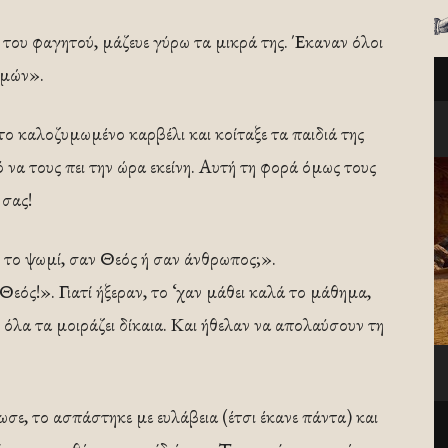
 του φαγητού, μάζευε γύρω τα μικρά της. Έκαναν όλοι
ημών».
το καλοζυμωμένο καρβέλι και κοίταξε τα παιδιά της
 να τους πει την ώρα εκείνη. Αυτή τη φορά όμως τους
 σας!
ω το ψωμί, σαν Θεός ή σαν άνθρωπος;».
Θεός!». Γιατί ήξεραν, το ‘χαν μάθει καλά το μάθημα,
όλα τα μοιράζει δίκαια. Και ήθελαν να απολαύσουν τη
σε, το ασπάστηκε με ευλάβεια (έτσι έκανε πάντα) και