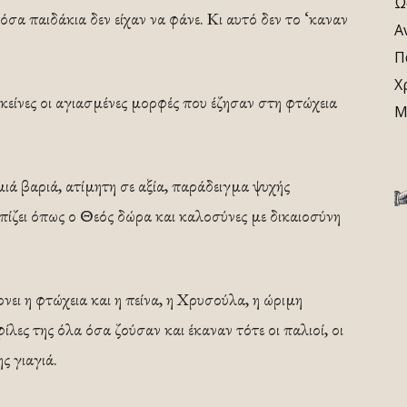
Ω
σα παιδάκια δεν είχαν να φάνε. Κι αυτό δεν το ‘καναν
Α
Π
Χ
κείνες οι αγιασμένες μορφές που έζησαν στη φτώχεια
Μ
ά βαριά, ατίμητη σε αξία, παράδειγμα ψυχής
ρπίζει όπως ο Θεός δώρα και καλοσύνες με δικαιοσύνη
ρνει η φτώχεια και η πείνα, η Χρυσούλα, η ώριμη
φίλες της όλα όσα ζούσαν και έκαναν τότε οι παλιοί, οι
ς γιαγιά.