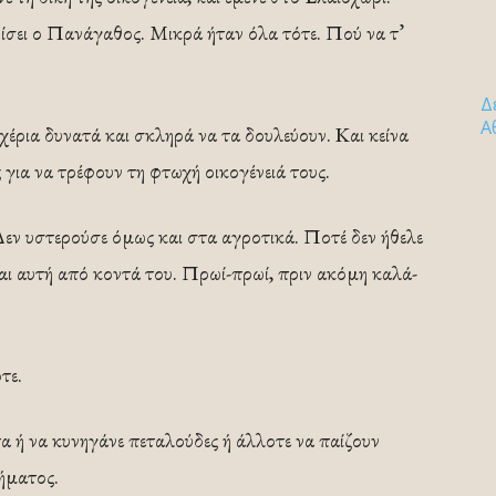
αρίσει ο Πανάγαθος. Μικρά ήταν όλα τότε. Πού να τ’
Δ
Α
χέρια δυνατά και σκληρά να τα δουλεύουν. Και κείνα
 για να τρέφουν τη φτωχή οικογένειά τους.
εν υστερούσε όμως και στα αγροτικά. Ποτέ δεν ήθελε
και αυτή από κοντά του. Πρωί-πρωί, πριν ακόμη καλά-
τε.
α ή να κυνηγάνε πεταλούδες ή άλλοτε να παίζουν
ήματος.