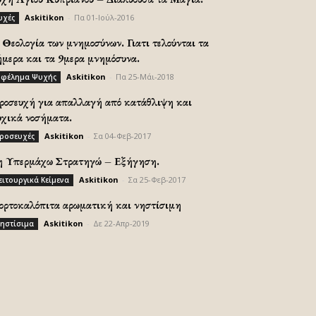
Askitikon
-
Πα 01-Ιούλ-2016
υχές
Θεολογία των μνημοσύνων. Γιατι τελούνται τα
ήμερα και τα 9μερα μνημόσυνα.
Askitikon
-
Πα 25-Μάι-2018
φέλημα Ψυχής
ροσευχή για απαλλαγή από κατάθλιψη και
υχικά νοσήματα.
Askitikon
-
Σα 04-Φεβ-2017
ροσευχές
η Υπερμάχω Στρατηγώ – Εξήγηση.
Askitikon
-
Σα 25-Φεβ-2017
ειτουργικά Κείμενα
ορτοκαλόπιτα αρωματική και νηστίσιμη
Askitikon
-
Δε 22-Απρ-2019
ηστίσιμα