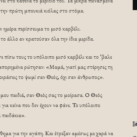
δίνει στο καθένα το μερίδιό του. Τα μικρά πεινασμένα
 την πρώτη μπουκιά κιόλας στο στόμα.
ν ημέρα περίσσευμα το μισό καρβέλι.
το άλλο αν κρατούσαν όλα την ίδια μερίδα.
ε πίσω τους το υπόλοιπο μισό καρβέλι και το ‘βαλε
α απορημένα ρώτησαν: «Μαμά, γιατί μας στέρησες τη
μοιράσεις το ψωμί σαν Θεός, όχι σαν άνθρωπος».
 μου παιδιά, σαν Θεός σας το μοίρασα. Ο Θεός
ι για κείνα που δεν έχουν να φάνε. Το υπόλοιπο
ά παιδάκια».
ημα για την αγάπη. Και έτρεξαν αμέσως με χαρά να