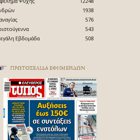
φέλημα Ψυχής
12248
νδρών
1938
αναγίας
576
ριστούγεννα
543
εγάλη Εβδομάδα
508
ΠΡΩΤΟΣΈΛΙΔΑ ΕΦΗΜΕΡΊΔΩΝ