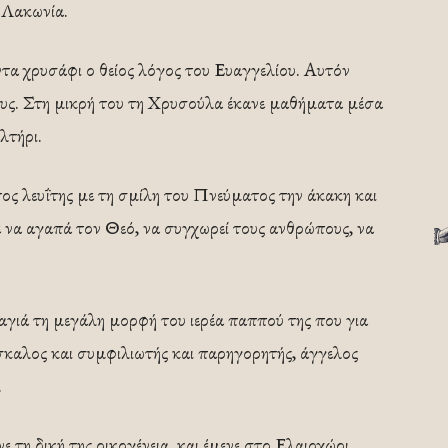
 Λακωνία.
τα χρυσάφι ο θείος λόγος του Ευαγγελίου. Αυτόν
ους. Στη μικρή του τη Χρυσούλα έκανε μαθήματα μέσα
λτήρι.
στος λευΐτης με τη σμίλη του Πνεύματος την άκακη και
ε να αγαπά τον Θεό, να συγχωρεί τους ανθρώπους, να
αγιά τη μεγάλη μορφή του ιερέα παππού της που για
σκαλος και συμφιλιωτής και παρηγορητής, άγγελος
.
η δική της οικογένεια, και έμενε στο Ελαιοχώρι.