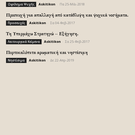
Askitikon
-
Πα 25-Μάι-2018
Ωφέλημα Ψυχής
Προσευχή για απαλλαγή από κατάθλιψη και ψυχικά νοσήματα.
Askitikon
-
Σα 04-Φεβ-2017
Προσευχές
Τη Υπερμάχω Στρατηγώ – Εξήγηση.
Askitikon
-
Σα 25-Φεβ-2017
Λειτουργικά Κείμενα
Πορτοκαλόπιτα αρωματική και νηστίσιμη
Askitikon
-
Δε 22-Απρ-2019
Νηστίσιμα