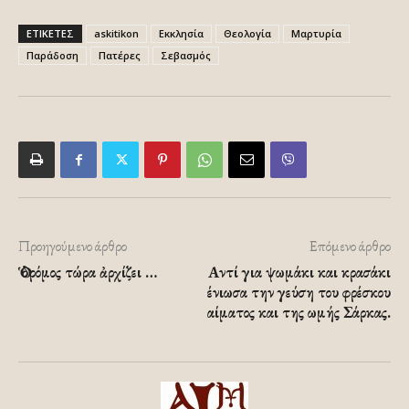
ΕΤΙΚΕΤΕΣ
askitikon
Εκκλησία
Θεολογία
Μαρτυρία
Παράδοση
Πατέρες
Σεβασμός
Προηγούμενο άρθρο
Επόμενο άρθρο
Ὁ δρόμος τώρα ἀρχίζει …
Αντί για ψωμάκι και κρασάκι
ένιωσα την γεύση του φρέσκου
αίματος και της ωμής Σάρκας.