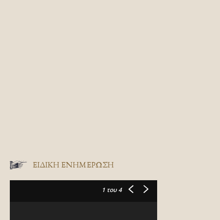
ΕΙΔΙΚΉ ΕΝΗΜΈΡΩΣΗ
1
του 4