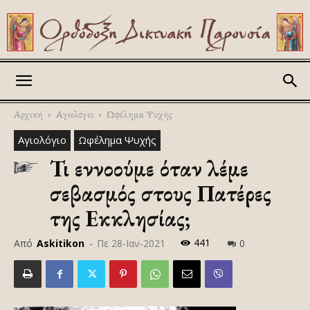
Askitikon
Αρχική
Αγιολόγιο
Ωφέλημα Ψυχής
Αγιολόγιο
Ωφέλημα Ψυχής
Τι εννοούμε όταν λέμε
σεβασμός στους Πατέρες
της Εκκλησίας;
441
Από
Askitikon
-
Πε 28-Ιαν-2021
0