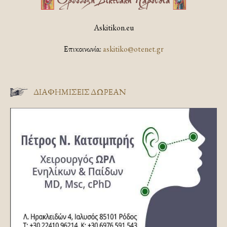
Askitikon.eu
Επικοινωνία:
askitiko@otenet.gr
ΔΙΑΦΗΜΊΣΕΙΣ ΔΩΡΕΆΝ