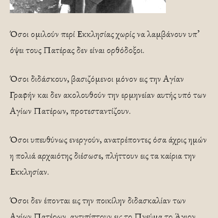
Όσοι ομιλούν περί Εκκλησίας χωρίς να λαμβάνουν υπ’
όψει τους Πατέρας δεν είναι ορθόδοξοι.
Όσοι διδάσκουν, βασιζόμενοι μόνον εις την Αγίαν
Γραφήν και δεν ακολουθούν την ερμηνείαν αυτής υπό των
Αγίων Πατέρων, προτεσταντίζουν.
Όσοι υπευθύνως ενεργούν, ανατρέποντες όσα άχρις ημών
η πολιά αρχαιότης διέσωσε, πλήττουν εις τα καίρια την
Εκκλησίαν.
Όσοι δεν έπονται εις την ποικίλην διδασκαλίαν των
Αγίων Πατέρων, αντιπίπτουν εις το Πνεύμα το Άγιον.