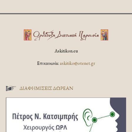
Askitikon.eu
Επικοινωνία:
askitiko@otenet.gr
ΔΙΑΦΗΜΊΣΕΙΣ ΔΩΡΕΆΝ