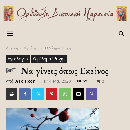
Askitikon
Αρχική
Αγιολόγιο
Ωφέλημα Ψυχής
Αγιολόγιο
Ωφέλημα Ψυχής
Να γίνεις όπως Εκείνος
658
Από
Askitikon
-
Πε 14-Μάι-2020
0