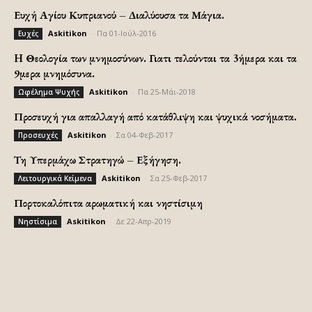
Ευχή Αγίου Κυπριανού – Διαλύουσα τα Μάγια.
Askitikon
-
Πα 01-Ιούλ-2016
Ευχές
H Θεολογία των μνημοσύνων. Γιατι τελούνται τα 3ήμερα και τα
9μερα μνημόσυνα.
Askitikon
-
Πα 25-Μάι-2018
Ωφέλημα Ψυχής
Προσευχή για απαλλαγή από κατάθλιψη και ψυχικά νοσήματα.
Askitikon
-
Σα 04-Φεβ-2017
Προσευχές
Τη Υπερμάχω Στρατηγώ – Εξήγηση.
Askitikon
-
Σα 25-Φεβ-2017
Λειτουργικά Κείμενα
Πορτοκαλόπιτα αρωματική και νηστίσιμη
Askitikon
-
Δε 22-Απρ-2019
Νηστίσιμα