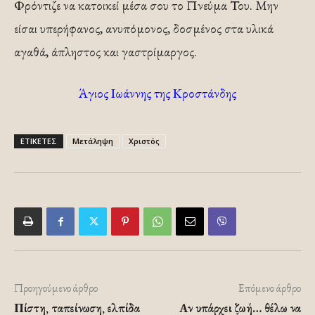
Φρόντιζε να κατοικεί μέσα σου το Πνεύμα Του. Μην
είσαι υπερήφανος, ανυπόμονος, δοσμένος στα υλικά
αγαθά, άπληστος και γαστρίμαργος.
Άγιος Ιωάννης της Κροστάνδης
ΕΤΙΚΕΤΕΣ
Μετάληψη
Χριστός
Προηγούμενο άρθρο
Επόμενο άρθρο
Πίστη, ταπείνωση, ελπίδα
Αν υπάρχει ζωή… θέλω να