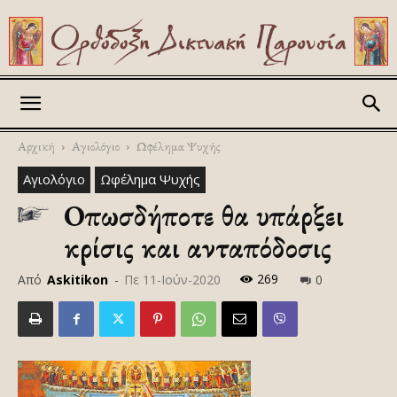
Askitikon
Αρχική
Αγιολόγιο
Ωφέλημα Ψυχής
Αγιολόγιο
Ωφέλημα Ψυχής
Οπωσδήποτε θα υπάρξει
κρίσις και ανταπόδοσις
269
Από
Askitikon
-
Πε 11-Ιούν-2020
0