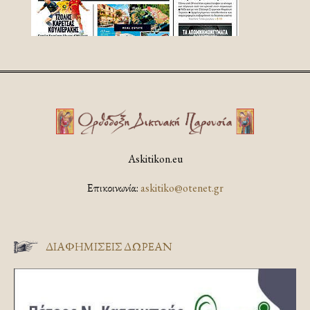
Askitikon.eu
Επικοινωνία:
askitiko@otenet.gr
ΔΙΑΦΗΜΊΣΕΙΣ ΔΩΡΕΆΝ