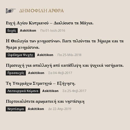
ΔΗΜΟΦΙΛΗ ΑΡΘΡΑ
Ευχή Αγίου Κυπριανού – Διαλύουσα τα Μάγια.
Askitikon
-
Πα 01-Ιούλ-2016
Ευχές
H Θεολογία των μνημοσύνων. Γιατι τελούνται τα 3ήμερα και τα
9μερα μνημόσυνα.
Askitikon
-
Πα 25-Μάι-2018
Ωφέλημα Ψυχής
Προσευχή για απαλλαγή από κατάθλιψη και ψυχικά νοσήματα.
Askitikon
-
Σα 04-Φεβ-2017
Προσευχές
Τη Υπερμάχω Στρατηγώ – Εξήγηση.
Askitikon
-
Σα 25-Φεβ-2017
Λειτουργικά Κείμενα
Πορτοκαλόπιτα αρωματική και νηστίσιμη
Askitikon
-
Δε 22-Απρ-2019
Νηστίσιμα