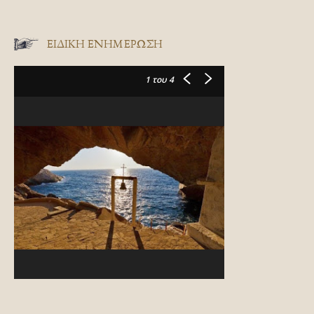
ΕΙΔΙΚΉ ΕΝΗΜΈΡΩΣΗ
1
του 4