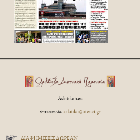
Askitikon.eu
Επικοινωνία:
askitiko@otenet.gr
ΔΙΑΦΗΜΊΣΕΙΣ ΔΩΡΕΆΝ