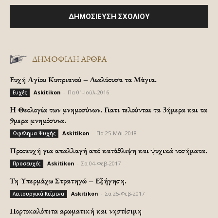
ΔΗΜΟΦΙΛΗ ΑΡΘΡΑ
Ευχή Αγίου Κυπριανού – Διαλύουσα τα Μάγια.
Askitikon
-
Πα 01-Ιούλ-2016
Ευχές
H Θεολογία των μνημοσύνων. Γιατι τελούνται τα 3ήμερα και τα
9μερα μνημόσυνα.
Askitikon
-
Πα 25-Μάι-2018
Ωφέλημα Ψυχής
Προσευχή για απαλλαγή από κατάθλιψη και ψυχικά νοσήματα.
Askitikon
-
Σα 04-Φεβ-2017
Προσευχές
Τη Υπερμάχω Στρατηγώ – Εξήγηση.
Askitikon
-
Σα 25-Φεβ-2017
Λειτουργικά Κείμενα
Πορτοκαλόπιτα αρωματική και νηστίσιμη