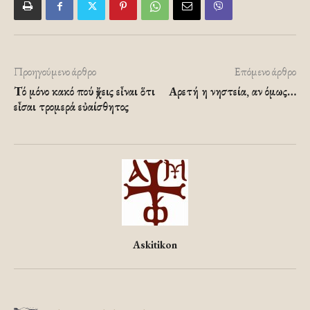
Προηγούμενο άρθρο
Επόμενο άρθρο
Τό μόνο κακό πού ἔχεις εἶναι ὅτι
Αρετή η νηστεία, αν όμως…
εἶσαι τρομερά εὐαίσθητος
Askitikon