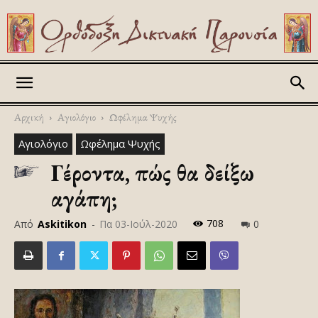
Askitikon
Αρχική
Αγιολόγιο
Ωφέλημα Ψυχής
Αγιολόγιο
Ωφέλημα Ψυχής
Γέροντα, πώς θα δείξω
αγάπη;
708
Από
Askitikon
-
Πα 03-Ιούλ-2020
0