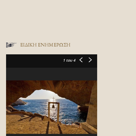
ΕΙΔΙΚΉ ΕΝΗΜΈΡΩΣΗ
1
του 4