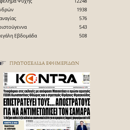
φέλημα Ψυχής
12248
νδρών
1938
αναγίας
576
ριστούγεννα
543
εγάλη Εβδομάδα
508
ΠΡΩΤΟΣΈΛΙΔΑ ΕΦΗΜΕΡΊΔΩΝ