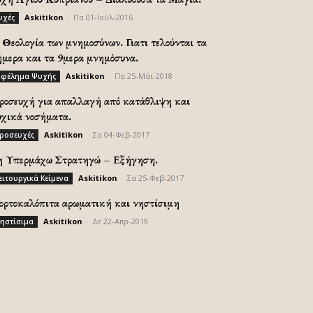
Askitikon
-
Πα 01-Ιούλ-2016
υχές
Θεολογία των μνημοσύνων. Γιατι τελούνται τα
ήμερα και τα 9μερα μνημόσυνα.
Askitikon
-
Πα 25-Μάι-2018
φέλημα Ψυχής
ροσευχή για απαλλαγή από κατάθλιψη και
υχικά νοσήματα.
Askitikon
-
Σα 04-Φεβ-2017
ροσευχές
η Υπερμάχω Στρατηγώ – Εξήγηση.
Askitikon
-
Σα 25-Φεβ-2017
ειτουργικά Κείμενα
ορτοκαλόπιτα αρωματική και νηστίσιμη
Askitikon
-
Δε 22-Απρ-2019
ηστίσιμα