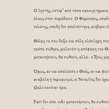
Ο ληστής, ύστερ’ από τόσα κακουργήματα π
όλους στον παράδεισο. Ο Φαρισαίος, επειδή
τελώνης, επειδή δεν απελπίστηκε, ανέβηκε 
Θέλεις να σου δείξω και πόλη ολόκληρη που
τρόπο σώθηκε, μολονότι η απόφαση του Θεο
μετανοήσουν, θα σωθούν, αλλά : «Τρεις μέρ
Όμως, αν και απειλούσε ο Θεός, αν και φών
αναβολή ή περιορισμό, οι Νινευΐτες δεν έχα
έβαλε κανέναν όρο;
Γιατί δεν είπε: «Αν μετανοήσουν, θα σωθού