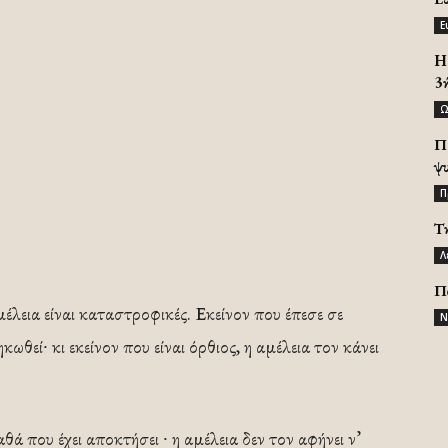
Ε
H 
3
Ω
Π
ψ
Π
Τ
Λ
Π
μέλεια είναι καταστροφικές. Εκείνον που έπεσε σε
Ν
ωθεί∙ κι εκείνον που είναι όρθιος, η αμέλεια τον κάνει
ά που έχει αποκτήσει ∙ η αμέλεια δεν τον αφήνει ν’