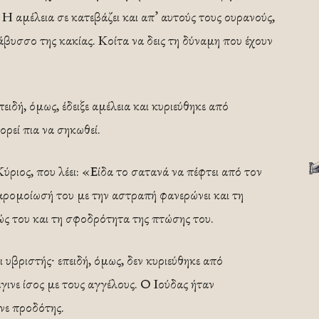
Η αμέλεια σε κατεβάζει και απ’ αυτούς τους ουρανούς,
άβυσσο της κακίας. Κοίτα να δεις τη δύναμη που έχουν
ιδή, όμως, έδειξε αμέλεια και κυριεύθηκε από
ορεί πια να σηκωθεί.
ύριος, που λέει: «Είδα το σατανά να πέφτει από τον
αρομοίωσή του με την αστραπή φανερώνει και τη
 του και τη σφοδρότητα της πτώσης του.
υβριστής∙ επειδή, όμως, δεν κυριεύθηκε από
ινε ίσος με τους αγγέλους. Ο Ιούδας ήταν
ινε προδότης.