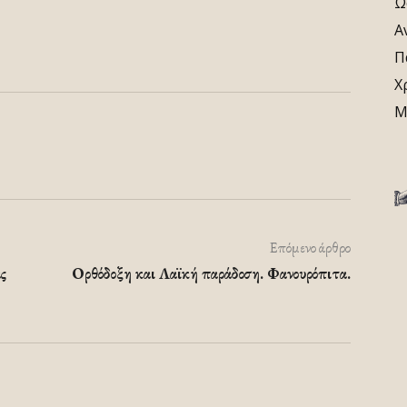
Ω
Α
Π
Χ
Μ
Επόμενο άρθρο
ς
Ορθόδοξη και Λαϊκή παράδοση. Φανουρόπιτα.