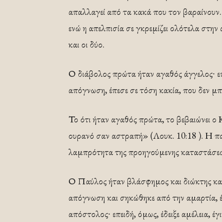
απαλλαγεί από τα κακά που τον βαραίνουν. 
ενώ η απελπισία σε γκρεμίζει ολότελα στην 
και οι δύο.
Ο διάβολος πρώτα ήταν αγαθός άγγελος∙ επε
απόγνωση, έπεσε σε τόση κακία, που δεν μπ
Το ότι ήταν αγαθός πρώτα, το βεβαιώνει ο Κ
ουρανό σαν αστραπή» (Λουκ. 10:18 ). Η π
λαμπρότητα της προηγούμενης καταστάσεώς
Ο Παύλος ήταν βλάσφημος και διώκτης και 
απόγνωση και σηκώθηκε από την αμαρτία, έγ
απόστολος∙ επειδή, όμως, έδειξε αμέλεια, έγ