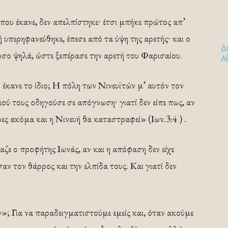
ου έκανε, δεν απελπίστηκε∙ έτσι μπήκε πρώτος απ’
 υπερηφανεύθηκε, έπεσε από τα ύψη της αρετής∙ και ο
Δ
τόσο ψηλά, ώστε ξεπέρασε την αρετή του Φαρισαίου.
Α
 έκανε το ίδιο; Η πόλη των Νινευϊτών μ’ αυτόν τον
ύ τους οδηγούσε σε απόγνωση∙ γιατί δεν είπε πως, αν
ες ακόμα και η Νινευή θα καταστραφεί» (Ιων.3:4 ) .
αζε ο προφήτης Ιωνάς, αν και η απόφαση δεν είχε
σαν τον θάρρος και την ελπίδα τους. Και γιατί δεν
ν»; Για να παραδειγματιστούμε εμείς και, όταν ακούμε