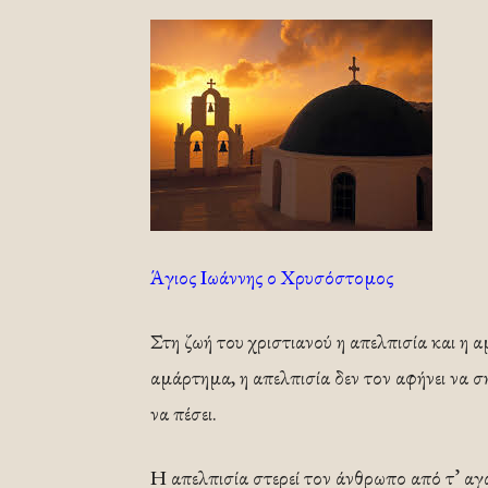
Άγιος Ιωάννης ο Χρυσόστομος
Στη ζωή του χριστιανού η απελπισία και η α
αμάρτημα, η απελπισία δεν τον αφήνει να σηκ
να πέσει.
Η απελπισία στερεί τον άνθρωπο από τ’ αγαθ