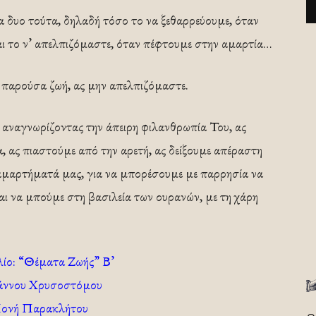
τα δυο τούτα, δηλαδή τόσο το να ξεθαρρεύουμε, όταν
ι το ν’ απελπιζόμαστε, όταν πέφτουμε στην αμαρτία…
 παρούσα ζωή, ας μην απελπιζόμαστε.
ι αναγνωρίζοντας την άπειρη φιλανθρωπία Του, ας
, ας πιαστούμε από την αρετή, ας δείξουμε απέραστη
 αμαρτήματά μας, για να μπορέσουμε με παρρησία να
ι να μπούμε στη βασιλεία των ουρανών, με τη χάρη
λίο: “Θέματα Ζωής” Β’
άννου Χρυσοστόμου
Μονή Παρακλήτου