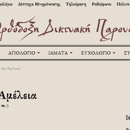
ολόγιο
Δίπτυχα Μνημόνευσης
Τηλεόραση
Ραδιόφωνο
Πολιτι
ΑΓΙΟΛΟΓΙΟ
ΙΑΜΑΤΑ
ΕΥΧΟΛΟΓΙΟ
Σ
Askitikon
 και Αμέλεια
Αμέλεια
0
Ε