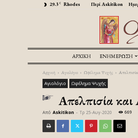
29.3
Rhodes
Περί Askitikon
Ημερ
C
ΑΡΧΙΚΉ
ΕΝΗΜΕΡΩΣΗ
Αρχική
Αγιολόγιο
Ωφέλημα Ψυχής
Απελπισία
Αγιολόγιο
Ωφέλημα Ψυχής
Απελπισία και 
669
Από
Askitikon
-
Τρ 25-Αυγ-2020