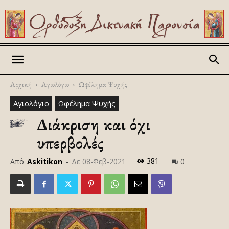
Askitikon
Αρχική
Αγιολόγιο
Ωφέλημα Ψυχής
Αγιολόγιο
Ωφέλημα Ψυχής
Διάκριση και όχι
υπερβολές
381
Από
Askitikon
-
Δε 08-Φεβ-2021
0