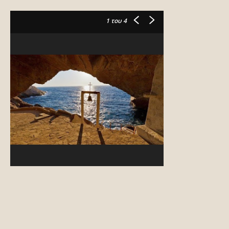
1
του 4