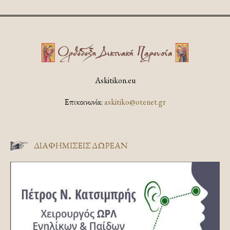
Askitikon.eu
Επικοινωνία:
askitiko@otenet.gr
ΔΙΑΦΗΜΊΣΕΙΣ ΔΩΡΕΆΝ