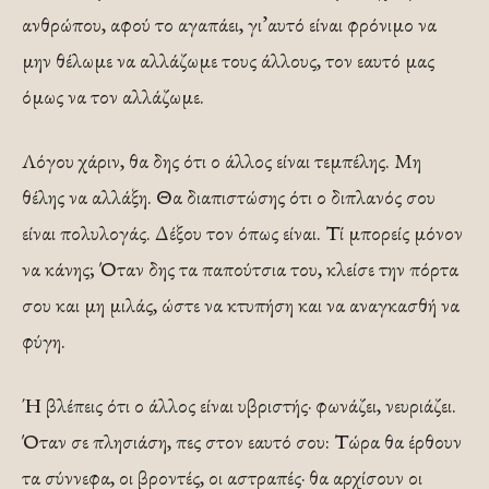
ανθρώπου, αφού το αγαπάει, γι’αυτό είναι φρόνιμο να
μην θέλωμε να αλλάζωμε τους άλλους, τον εαυτό μας
όμως να τον αλλάζωμε.
Λόγου χάριν, θα δης ότι ο άλλος είναι τεμπέλης. Μη
θέλης να αλλάξη. Θα διαπιστώσης ότι ο διπλανός σου
είναι πολυλογάς. Δέξου τον όπως είναι. Τί μπορείς μόνον
να κάνης; Όταν δης τα παπούτσια του, κλείσε την πόρτα
σου και μη μιλάς, ώστε να κτυπήση και να αναγκασθή να
φύγη.
Ή βλέπεις ότι ο άλλος είναι υβριστής· φωνάζει, νευριάζει.
Όταν σε πλησιάση, πες στον εαυτό σου: Τώρα θα έρθουν
τα σύννεφα, οι βροντές, οι αστραπές· θα αρχίσουν οι