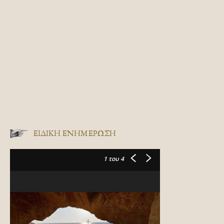
ΕΙΔΙΚΉ ΕΝΗΜΈΡΩΣΗ
1
του 4