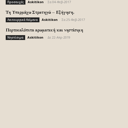
Askitikon
-
Σα 04-Φεβ-2017
Προσευχές
Τη Υπερμάχω Στρατηγώ – Εξήγηση.
Askitikon
-
Σα 25-Φεβ-2017
Λειτουργικά Κείμενα
Πορτοκαλόπιτα αρωματική και νηστίσιμη
Askitikon
-
Δε 22-Απρ-2019
Νηστίσιμα