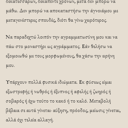
δεκατεσσάρων, δεκαπέντε χρόνων, μετά δεν μπορώ να
μάθω. Δεν μπορώ να αποκαταστήσω την άγνοιάμου με
μεταγενέστερες σπουδές, διότι θα γίνω χειρότερος.
Να παραδεχτώ λοιπόν την αγραμματωσύνη μου και να
πάω στο μοναστήρι ως αγράμματος. Εάν θελήσω να
εξομοιωθώ με τους μορφωμένους, θα χάσω την ειρήνη
μου.
Υπάρχουν πολλά φυσικά ιδιώματα. Εκ φύσεως είμαι
εξωστρεφής ή νωθρός ή έξυπνος ή αφελής ή ζωηρός ή
σοβαρός ή έχω τούτο το κακό ή το καλό. Μεταβολή
βέβαια σε αυτά γίνεται· αύξηση, πρόοδος, μείωσις γίνεται,
αλλά όχι τελεία αλλαγή.