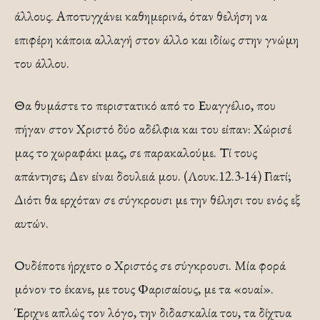
άλλους. Αποτυγχάνει καθημερινά, όταν θελήση να
επιφέρη κάποια αλλαγή στον άλλο και ιδίως στην γνώμη
του άλλου.
Θα θυμάστε το περιστατικό από το Ευαγγέλιο, που
πήγαν στον Χριστό δύο αδέλφια και του είπαν: Χώρισέ
μας το χωραφάκι μας, σε παρακαλούμε. Τί τους
απάντησε; Δεν είναι δουλειά μου. (Λουκ.12.3-14) Γιατί;
Διότι θα ερχόταν σε σύγκρουσι με την θέλησι του ενός εξ
αυτών.
Ουδέποτε ήρχετο ο Χριστός σε σύγκρουσι. Μία φορά
μόνον το έκανε, με τους Φαρισαίους, με τα «ουαί».
Έριχνε απλώς τον λόγο, την διδασκαλία του, τα δίχτυα