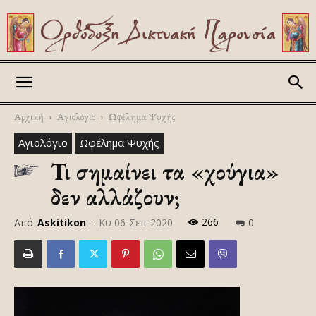
Askitikon
Αρχική
Αγιολόγιο
Ωφέλημα Ψυχής
Αγιολόγιο
Ωφέλημα Ψυχής
Τι σημαίνει τα «χούγια»
δεν αλλάζουν;
266
Από
Askitikon
-
Κυ 06-Σεπ-2020
0