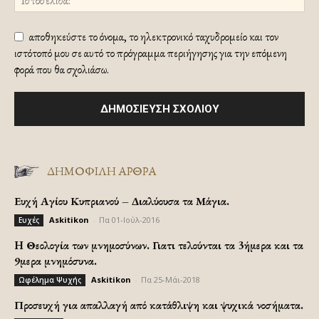
αποθηκεύστε το όνομα, το ηλεκτρονικό ταχυδρομείο και τον
ιστότοπό μου σε αυτό το πρόγραμμα περιήγησης για την επόμενη
φορά που θα σχολιάσω.
ΔΗΜΟΦΙΛΗ ΑΡΘΡΑ
Ευχή Αγίου Κυπριανού – Διαλύουσα τα Μάγια.
Askitikon
-
Πα 01-Ιούλ-2016
Ευχές
H Θεολογία των μνημοσύνων. Γιατι τελούνται τα 3ήμερα και τα
9μερα μνημόσυνα.
Askitikon
-
Πα 25-Μάι-2018
Ωφέλημα Ψυχής
Προσευχή για απαλλαγή από κατάθλιψη και ψυχικά νοσήματα.