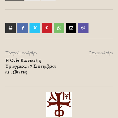
Προηγούμενο άρθρο
Επόμενο άρθρο
Η Οσία Κασσιανή η
Υμνογράφος : 7 Σεπτεμβρίου
ε.ε., (Βίντεο)