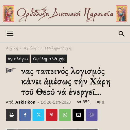
Askitikon
Αρχική
Αγιολόγιο
Ωφέλημα Ψυχής
Αγιολόγιο
Ωφέλημα Ψυχής
Ἕνας ταπεινός λογισμός
κάνει ἀμέσως τήν Χάρη
τοῦ Θεοῦ νά ἐνεργεῖ…
359
Από
Askitikon
-
Σα 26-Σεπ-2020
0