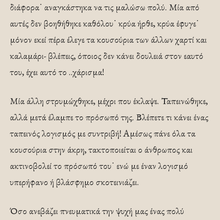
διάφορα˙ αναγκάστηκα να τις μαλώσω πολύ. Μία από
αυτές δεν βοηθήθηκε καθόλου˙ κρύα ήρθε, κρύα έφυγε˙
μόνον εκεί πέρα έλεγε τα κουσούρια των άλλων χαρτί και
καλαμάρι- βλέπεις, όποιος δεν κάνει δουλειά στον εαυτό
του, έχει αυτό το ..χάρισμα!
Μία άλλη στρυμώχθηκε, μέχρι που έκλαψε. Ταπεινώθηκε,
αλλά μετά έλαμπε το πρόσωπό της. Βλέπετε τι κάνει ένας
ταπεινός λογισμός με συντριβή! Αμέσως πάνε όλα τα
κουσούρια στην άκρη, τακτοποιείται ο άνθρωπος και
ακτινοβολεί το πρόσωπό του˙ ενώ με έναν λογισμό
υπερήφανο ή βλάσφημο σκοτεινιάζει.
Όσο ανεβάζει πνευματικά την ψυχή μας ένας πολύ