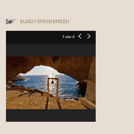
ΕΙΔΙΚΉ ΕΝΗΜΈΡΩΣΗ
1
του 4