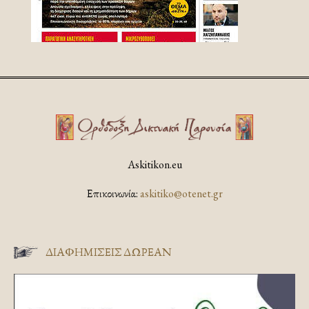
Askitikon.eu
Επικοινωνία:
askitiko@otenet.gr
ΔΙΑΦΗΜΊΣΕΙΣ ΔΩΡΕΆΝ