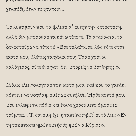
χταπόδι, όταν το χτυπούν…
Το λυπόμουν που το έβλεπα σ’ αυτήν την κατάσταση,
αλλά δεν μπορούσα να κάνω τίποτε. Το σταύρωνα, το
ξανασταύρωνα, τίποτε! «Βρε ταλαίπωρε, λέω τότε στον
εαυτό μου, βλέπεις τα χάλια σου; Τόσα χρόνια
καλόγερος, ούτε ένα γατί δεν μπορείς να βοηθήσης!».
Μόλις ελεεινολόγησα τον εαυτό μου, εκεί που το γατάκι
κόντευε να ψοφήση, αμέσως συνήλθε. Ήρθε κοντά μου,
μου έγλειφε τα πόδια και έκανε χαρούμενο όμορφες
τούμπες… Τι δύναμη έχει η ταπείνωση! Γι’ αυτό λέει: «Εν
τη ταπεινώσει ημών εμνήσθη ημών ο Κύριος».