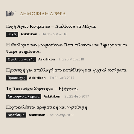
ΔΗΜΟΦΙΛΗ ΑΡΘΡΑ
Ευχή Αγίου Κυπριανού – Διαλύουσα τα Μάγια.
Askitikon
-
Πα 01-Ιούλ-2016
Ευχές
H Θεολογία των μνημοσύνων. Γιατι τελούνται τα 3ήμερα και τα
9μερα μνημόσυνα.
Askitikon
-
Πα 25-Μάι-2018
Ωφέλημα Ψυχής
Προσευχή για απαλλαγή από κατάθλιψη και ψυχικά νοσήματα.
Askitikon
-
Σα 04-Φεβ-2017
Προσευχές
Τη Υπερμάχω Στρατηγώ – Εξήγηση.
Askitikon
-
Σα 25-Φεβ-2017
Λειτουργικά Κείμενα
Πορτοκαλόπιτα αρωματική και νηστίσιμη
Askitikon
-
Δε 22-Απρ-2019
Νηστίσιμα