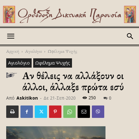
Askitikon
Αρχική
Αγιολόγιο
Ωφέλημα Ψυχής
Αγιολόγιο
Ωφέλημα Ψυχής
Αν θέλεις να αλλάξουν οι
άλλοι, άλλαξε πρώτα εσύ
250
Από
Askitikon
-
Δε 21-Σεπ-2020
0