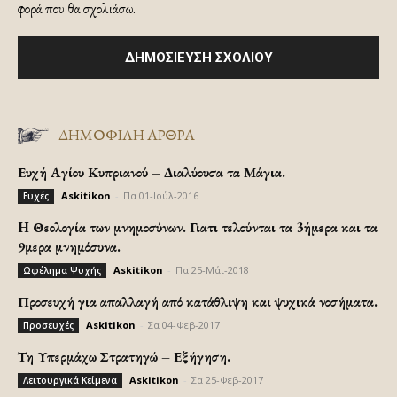
φορά που θα σχολιάσω.
ΔΗΜΟΦΙΛΗ ΑΡΘΡΑ
Ευχή Αγίου Κυπριανού – Διαλύουσα τα Μάγια.
Askitikon
-
Πα 01-Ιούλ-2016
Ευχές
H Θεολογία των μνημοσύνων. Γιατι τελούνται τα 3ήμερα και τα
9μερα μνημόσυνα.
Askitikon
-
Πα 25-Μάι-2018
Ωφέλημα Ψυχής
Προσευχή για απαλλαγή από κατάθλιψη και ψυχικά νοσήματα.
Askitikon
-
Σα 04-Φεβ-2017
Προσευχές
Τη Υπερμάχω Στρατηγώ – Εξήγηση.
Askitikon
-
Σα 25-Φεβ-2017
Λειτουργικά Κείμενα