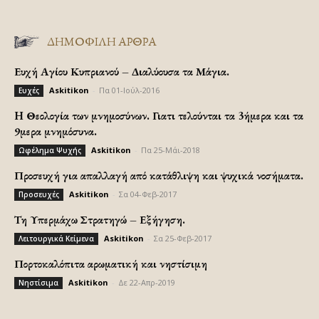
ΔΗΜΟΦΙΛΗ ΑΡΘΡΑ
Ευχή Αγίου Κυπριανού – Διαλύουσα τα Μάγια.
Askitikon
-
Πα 01-Ιούλ-2016
Ευχές
H Θεολογία των μνημοσύνων. Γιατι τελούνται τα 3ήμερα και τα
9μερα μνημόσυνα.
Askitikon
-
Πα 25-Μάι-2018
Ωφέλημα Ψυχής
Προσευχή για απαλλαγή από κατάθλιψη και ψυχικά νοσήματα.
Askitikon
-
Σα 04-Φεβ-2017
Προσευχές
Τη Υπερμάχω Στρατηγώ – Εξήγηση.
Askitikon
-
Σα 25-Φεβ-2017
Λειτουργικά Κείμενα
Πορτοκαλόπιτα αρωματική και νηστίσιμη
Askitikon
-
Δε 22-Απρ-2019
Νηστίσιμα