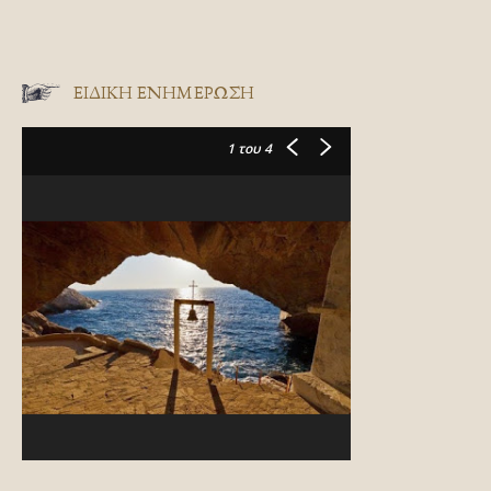
ΕΙΔΙΚΉ ΕΝΗΜΈΡΩΣΗ
1
του 4