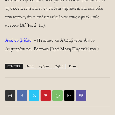
τη σκότια εστί και εν τη σκότια περιπατεί, και ουκ οίδε
που υπάγει, ότι η σκότια ετύφλωσε τους οφθαλμούς
αυτού» (Α’ Ίω. 2. 11).
Από το βιβλίο:
«Πνευματικό Αλφάβητο» Αγίου
Δημητρίου του Ροστώφ (Ιερά Μονή Παρακλήτου )
ΕΤΙΚΕΤΕΣ
Αιτία
εχθρός
Ζήλια
Κακό