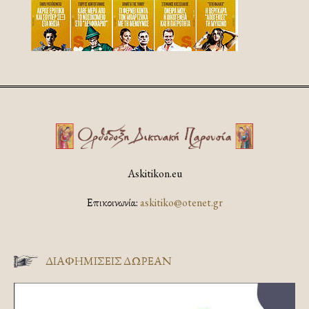
Askitikon.eu
Επικοινωνία:
askitiko@otenet.gr
ΔΙΑΦΗΜΊΣΕΙΣ ΔΩΡΕΆΝ