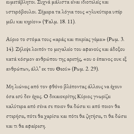
ευμετάβλητοι. Συχνά μάλιστα είναι ιδιοτελείς και
υστερόβουλοι. Σήμερα τα λόγια τους «γλυκύτερα υπέρ
μέλι και κηρίον» (Ψαλμ. 18. 11).
Αύριο το στόμα τους «αράς και πικρίας γέμει» (Ρωμ. 3.
14). Ζήλεψε λοιπόν το μεγαλείο του αφανούς και άδοξου
κατά κόσμον ανθρώπου της αρετής, «ου ο έπαινος ουκ εξ
ανθρώπων, άλλ’ εκ του Θεού» (Ρωμ. 2. 29).
Μη λιώνεις από τον φθόνο βλέποντας άλλους να έχουν
όσα εσύ δεν έχεις. Ο δικαιοκρίτης Κύριος γνωρίζει
καλύτερα από σένα σε ποιον θα δώσει κι από ποιον θα
στερήσει, πότε θα χαρίσει και πότε θα ζητήσει, τι θα δώσει
και τι θα αφαίρεση.