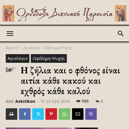
Askitikon
Αρχική
Αγιολόγιο
Ωφέλημα Ψυχής
Αγιολόγιο
Ωφέλημα Ψυχής
Η ζήλια και ο φθόνος είναι
αιτία κάθε κακού και
εχθρός κάθε καλού
966
Από
Askitikon
-
Τε 23-Σεπ-2020
0