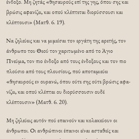
ένδοξο. Μη ζητάς «θησαυρούς επί της γης, όπου σης και
βρώσις αφανίζει, και οπού κλέπτεται διορύσσουσι και
κλέπτουσι» (Ματθ. 6. 19).
Να ζηλεύεις και να μιμείσαι τον εργάτη της αρετής, τον
άνθρωπο του Θεού τον χαριτωμένο από το Άγιο
Πνεύμα, τον πιο ένδοξο από τους ένδοξους και τον πιο
πλούσιο από τους πλουσίους, πού αποταμιεύει
«θησαυρούς εν ουρανώ, όπου ούτε σης ούτε βρώσις αφα­
νίζει, και οπού κλέπται ου διορύσσουσιν ουδέ
κλέπτουσιν» (Ματθ. 6. 20).
Μη ζηλεύεις αυτόν πού επαινούν και κολακεύουν οι
άνθρωποι. Οι ανθρώπινοι έπαινοι είναι ασταθείς και