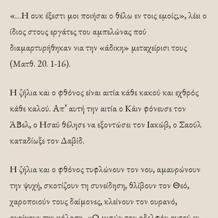
«…Η ουκ έξεστι μοι ποιήσαι ο θέλω εν τοις εμοίς;», λέει ο
ίδιος στους εργάτες του αμπελώνας πού
διαμαρτυρήθηκαν νια την «άδικη» μεταχείρισι τους
(Ματθ. 20. 1-16).
Η ζήλια και ο φθόνος είναι αιτία κάθε κακού και εχθρός
κάθε καλού. Απ’ αυτή την αιτία ο Κάιν φόνευσε τον
ΆΒελ, ο Ησαύ θέλησε να εξοντώσει τον Ιακώβ, ο Σαούλ
καταδίωξε τον Δαβίδ.
Η ζήλια και ο φθόνος τυφλώνουν τον νου, αμαυρώνουν
την ψυχή, σκοτίζουν τη συνείδηση, θλίβουν τον Θεό,
χαροποιούν τους δαίμονες, κλείνουν τον ουρανό,
ανοίγουν την κόλαση. «Ο μισών τον αδελφόν αυτού εν