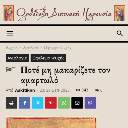
Askitikon
Αρχική
Αγιολόγιο
Ωφέλημα Ψυχής
Αγιολόγιο
Ωφέλημα Ψυχής
Ποτέ μη μακαρίζετε τον
αμαρτωλό
343
Από
Askitikon
-
Δε 28-Σεπ-2020
0