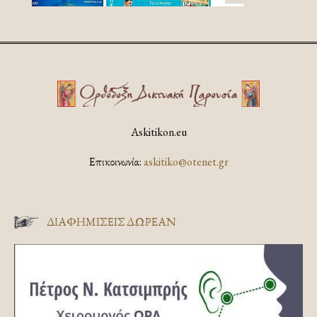
Askitikon.eu
Επικοινωνία:
askitiko@otenet.gr
ΔΙΑΦΗΜΊΣΕΙΣ ΔΩΡΕΆΝ