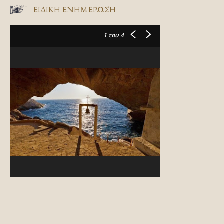
ΕΙΔΙΚΉ ΕΝΗΜΈΡΩΣΗ
1
του 4