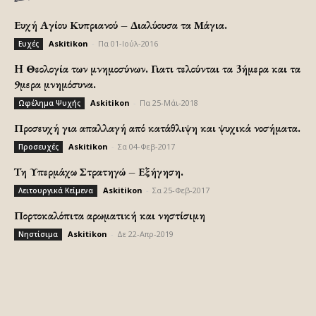
Ευχή Αγίου Κυπριανού – Διαλύουσα τα Μάγια.
Askitikon
-
Πα 01-Ιούλ-2016
Ευχές
H Θεολογία των μνημοσύνων. Γιατι τελούνται τα 3ήμερα και τα
9μερα μνημόσυνα.
Askitikon
-
Πα 25-Μάι-2018
Ωφέλημα Ψυχής
Προσευχή για απαλλαγή από κατάθλιψη και ψυχικά νοσήματα.
Askitikon
-
Σα 04-Φεβ-2017
Προσευχές
Τη Υπερμάχω Στρατηγώ – Εξήγηση.
Askitikon
-
Σα 25-Φεβ-2017
Λειτουργικά Κείμενα
Πορτοκαλόπιτα αρωματική και νηστίσιμη
Askitikon
-
Δε 22-Απρ-2019
Νηστίσιμα