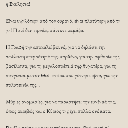
η Εκκλησία!
Είναι υψηλότερη από τον ουρανό, είναι πλατύτερη από τη
γη! Ποτέ δεν γερνάει, πάντοτε ακμάζει.
Η Γραφή την αποκαλεί βουνό, για να δηλώσει την
ασάλευτη στερρότητά της· παρθένο, για την αφθορία της·
βασίλισσα, για τη μεγαλοπρέπειά της· θυγατέρα, για τη
συγγένεια με τον Θεό· στεί­ρα που γέννησε εφτά, για την
πολυτεκνία της…
Μύριες ονομασίες, για να παραστήσει την ευγένειά της,
όπως ακριβώς και ο Κύριός της έχει πολλά ονόματα.
Για όλα τούτα ας ευχαριστήσουμε τον Θεό, για­τί σ’