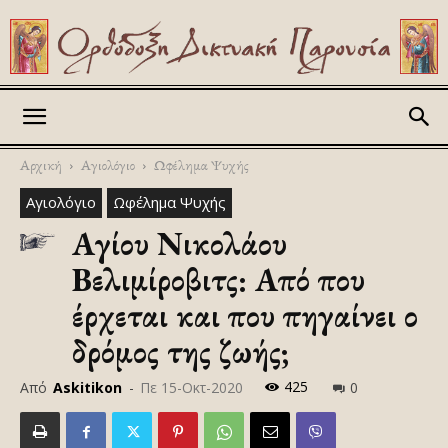
Askitikon
Αρχική
Αγιολόγιο
Ωφέλημα Ψυχής
Αγιολόγιο
Ωφέλημα Ψυχής
Αγίου Νικολάου
Βελιμίροβιτς: Από που
έρχεται και που πηγαίνει ο
δρόμος της ζωής;
425
Από
Askitikon
-
Πε 15-Οκτ-2020
0