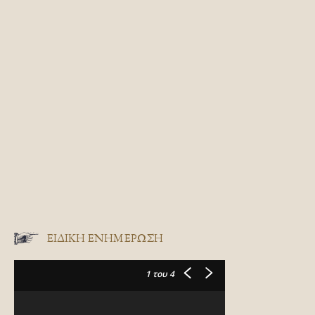
ΕΙΔΙΚΉ ΕΝΗΜΈΡΩΣΗ
1
του 4