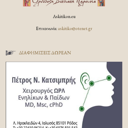
Askitikon.eu
Επικοινωνία:
askitiko@otenet.gr
ΔΙΑΦΗΜΊΣΕΙΣ ΔΩΡΕΆΝ