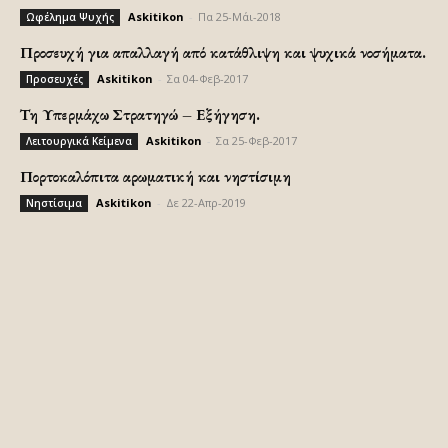
Askitikon
-
Πα 25-Μάι-2018
Ωφέλημα Ψυχής
Προσευχή για απαλλαγή από κατάθλιψη και ψυχικά νοσήματα.
Askitikon
-
Σα 04-Φεβ-2017
Προσευχές
Τη Υπερμάχω Στρατηγώ – Εξήγηση.
Askitikon
-
Σα 25-Φεβ-2017
Λειτουργικά Κείμενα
Πορτοκαλόπιτα αρωματική και νηστίσιμη
Askitikon
-
Δε 22-Απρ-2019
Νηστίσιμα