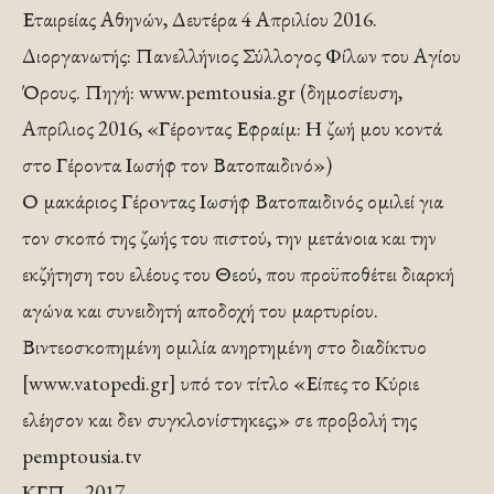
Εταιρείας Αθηνών, Δευτέρα 4 Απριλίου 2016.
Διοργανωτής: Πανελλήνιος Σύλλογος Φίλων του Αγίου
Όρους. Πηγή: www.pemtousia.gr (δημοσίευση,
Απρίλιος 2016, «Γέροντας Εφραίμ: Η ζωή μου κοντά
στο Γέροντα Ιωσήφ τον Βατοπαιδινό»)
Ο μακάριος Γέρoντας Ιωσήφ Βατοπαιδινός ομιλεί για
τον σκοπό της ζωής του πιστού, την μετάνοια και την
εκζήτηση του ελέους του Θεού, που προϋποθέτει διαρκή
αγώνα και συνειδητή αποδοχή του μαρτυρίου.
Βιντεοσκοπημένη ομιλία ανηρτημένη στο διαδίκτυο
[www.vatopedi.gr] υπό τον τίτλο «Είπες το Κύριε
ελέησον και δεν συγκλονίστηκες;» σε προβολή της
pemptousia.tv
ΚΓΠ – 2017