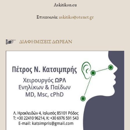
Askitikon.eu
Επικοινωνία:
askitiko@otenet.gr
ΔΙΑΦΗΜΊΣΕΙΣ ΔΩΡΕΆΝ