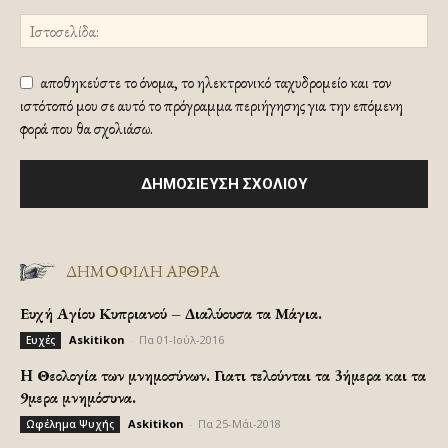
αποθηκεύστε το όνομα, το ηλεκτρονικό ταχυδρομείο και τον
ιστότοπό μου σε αυτό το πρόγραμμα περιήγησης για την επόμενη
φορά που θα σχολιάσω.
ΔΗΜΟΦΙΛΗ ΑΡΘΡΑ
Ευχή Αγίου Κυπριανού – Διαλύουσα τα Μάγια.
Askitikon
-
Πα 01-Ιούλ-2016
Ευχές
H Θεολογία των μνημοσύνων. Γιατι τελούνται τα 3ήμερα και τα
9μερα μνημόσυνα.
Askitikon
-
Πα 25-Μάι-2018
Ωφέλημα Ψυχής