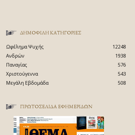
ΔΗΜΟΦΙΛΗ ΚΑΤΗΓΟΡΙΕΣ
Ωφέλημα Ψυχής
12248
Ανδρών
1938
Παναγίας
576
Χριστούγεννα
543
Μεγάλη Εβδομάδα
508
ΠΡΩΤΟΣΈΛΙΔΑ ΕΦΗΜΕΡΊΔΩΝ