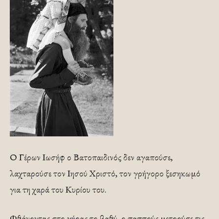
Ο Γέρων Ιωσήφ ο Βατοπαιδινός δεν αγαπούσε,
λαχταρούσε τον Ιησού Χριστό, τον γρήγορο ξεσηκωμό
για τη χαρά του Κυρίου του.
Φθάνοντας στο γήρας το βαθύ, ο παππούς μετρούσε τις