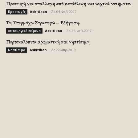
Προσευχή για απαλλαγή από κατάθλιψη και ψυχικά νοσήματα.
Askitikon
-
Σα 04-Φεβ-2017
Προσευχές
Τη Υπερμάχω Στρατηγώ – Εξήγηση.
Askitikon
-
Σα 25-Φεβ-2017
Λειτουργικά Κείμενα
Πορτοκαλόπιτα αρωματική και νηστίσιμη
Askitikon
-
Δε 22-Απρ-2019
Νηστίσιμα