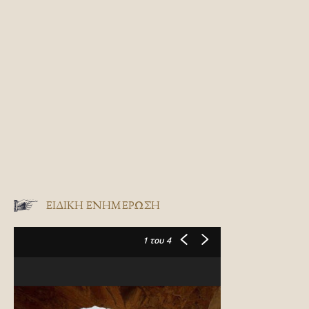
ΕΙΔΙΚΉ ΕΝΗΜΈΡΩΣΗ
1
του 4