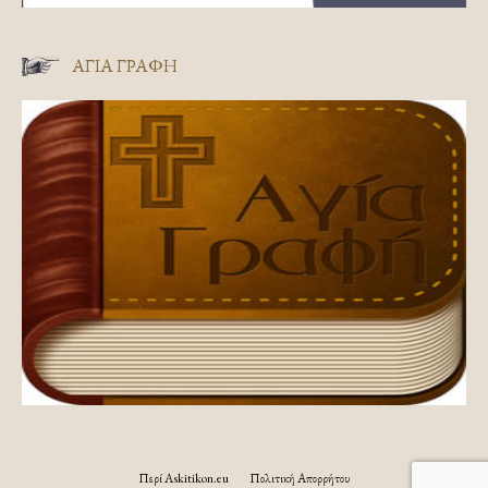
ΑΓΊΑ ΓΡΑΦΉ
Περί Askitikon.eu
Πολιτική Απορρήτου