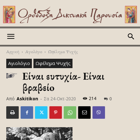
Askitikon
Αρχική
Αγιολόγιο
Ωφέλημα Ψυχής
Αγιολόγιο
Ωφέλημα Ψυχής
Είναι ευτυχία- Είναι
βραβείo
214
Από
Askitikon
-
Σα 24-Οκτ-2020
0