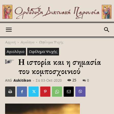
Askitikon
Αρχική
Αγιολόγιο
Ωφέλημα Ψυχής
Αγιολόγιο
Ωφέλημα Ψυχής
Η ιστορία και η σημασία
του κομποσχοινιού
25
Από
Askitikon
-
Σα 03-Οκτ-2020
0