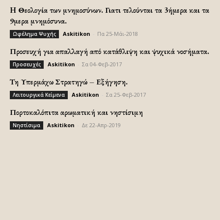
H Θεολογία των μνημοσύνων. Γιατι τελούνται τα 3ήμερα και τα
9μερα μνημόσυνα.
Askitikon
-
Πα 25-Μάι-2018
Ωφέλημα Ψυχής
Προσευχή για απαλλαγή από κατάθλιψη και ψυχικά νοσήματα.
Askitikon
-
Σα 04-Φεβ-2017
Προσευχές
Τη Υπερμάχω Στρατηγώ – Εξήγηση.
Askitikon
-
Σα 25-Φεβ-2017
Λειτουργικά Κείμενα
Πορτοκαλόπιτα αρωματική και νηστίσιμη
Askitikon
-
Δε 22-Απρ-2019
Νηστίσιμα