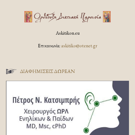
Askitikon.eu
Επικοινωνία:
askitiko@otenet.gr
ΔΙΑΦΗΜΊΣΕΙΣ ΔΩΡΕΆΝ