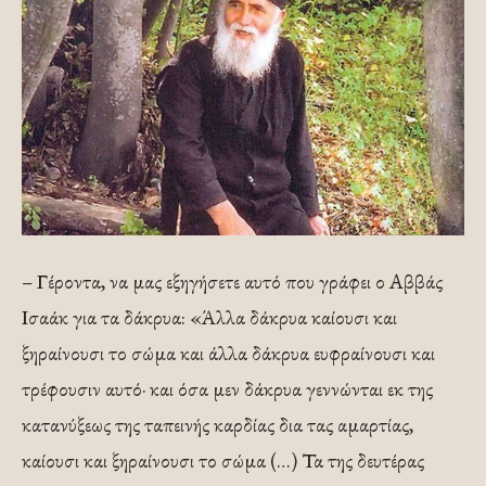
– Γέροντα, να μας εξηγήσετε αυτό που γράφει ο Αββάς
Ισαάκ για τα δάκρυα: «Άλλα δάκρυα καίουσι και
ξηραίνουσι το σώμα και άλλα δάκρυα ευφραίνουσι και
τρέφουσιν αυτό· και όσα μεν δάκρυα γεννώνται εκ της
κατανύξεως της ταπεινής καρδίας δια τας αμαρτίας,
καίουσι και ξηραίνουσι το σώμα (…) Τα της δευτέρας