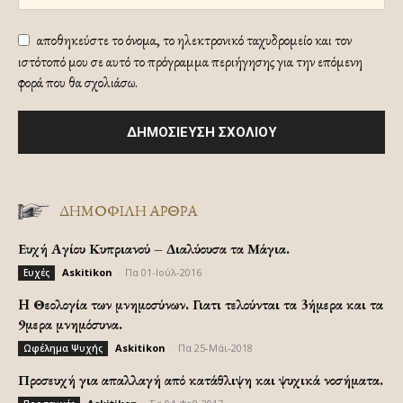
αποθηκεύστε το όνομα, το ηλεκτρονικό ταχυδρομείο και τον
ιστότοπό μου σε αυτό το πρόγραμμα περιήγησης για την επόμενη
φορά που θα σχολιάσω.
ΔΗΜΟΦΙΛΗ ΑΡΘΡΑ
Ευχή Αγίου Κυπριανού – Διαλύουσα τα Μάγια.
Askitikon
-
Πα 01-Ιούλ-2016
Ευχές
H Θεολογία των μνημοσύνων. Γιατι τελούνται τα 3ήμερα και τα
9μερα μνημόσυνα.
Askitikon
-
Πα 25-Μάι-2018
Ωφέλημα Ψυχής
Προσευχή για απαλλαγή από κατάθλιψη και ψυχικά νοσήματα.