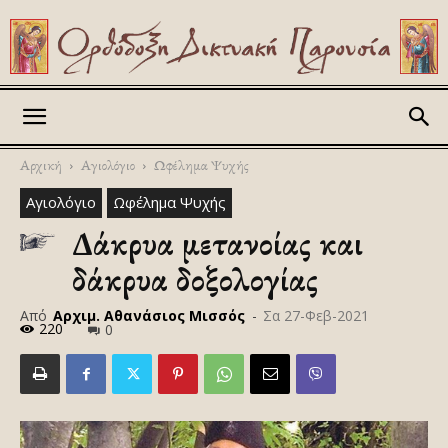
Askitikon
Αρχική
Αγιολόγιο
Ωφέλημα Ψυχής
Αγιολόγιο
Ωφέλημα Ψυχής
Δάκρυα μετανοίας και
δάκρυα δοξολογίας
Από
Αρχιμ. Αθανάσιος Μισσός
-
Σα 27-Φεβ-2021
220
0