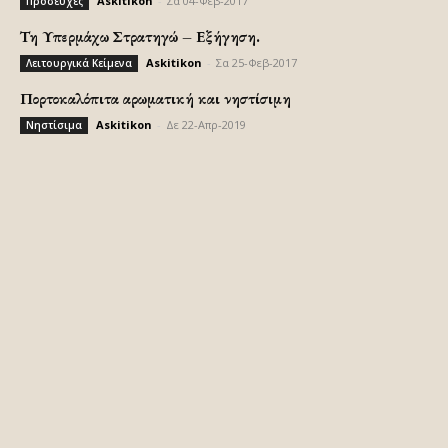
Askitikon
-
Σα 04-Φεβ-2017
Προσευχές
Τη Υπερμάχω Στρατηγώ – Εξήγηση.
Askitikon
-
Σα 25-Φεβ-2017
Λειτουργικά Κείμενα
Πορτοκαλόπιτα αρωματική και νηστίσιμη
Askitikon
-
Δε 22-Απρ-2019
Νηστίσιμα