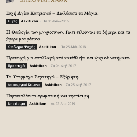
Ευχή Αγίου Κυπριανού – Διαλύουσα τα Μάγια.
Askitikon
-
Πα 01-Ιούλ-2016
Ευχές
H Θεολογία των μνημοσύνων. Γιατι τελούνται τα 3ήμερα και τα
9μερα μνημόσυνα.
Askitikon
-
Πα 25-Μάι-2018
Ωφέλημα Ψυχής
Προσευχή για απαλλαγή από κατάθλιψη και ψυχικά νοσήματα.
Askitikon
-
Σα 04-Φεβ-2017
Προσευχές
Τη Υπερμάχω Στρατηγώ – Εξήγηση.
Askitikon
-
Σα 25-Φεβ-2017
Λειτουργικά Κείμενα
Πορτοκαλόπιτα αρωματική και νηστίσιμη
Askitikon
-
Δε 22-Απρ-2019
Νηστίσιμα