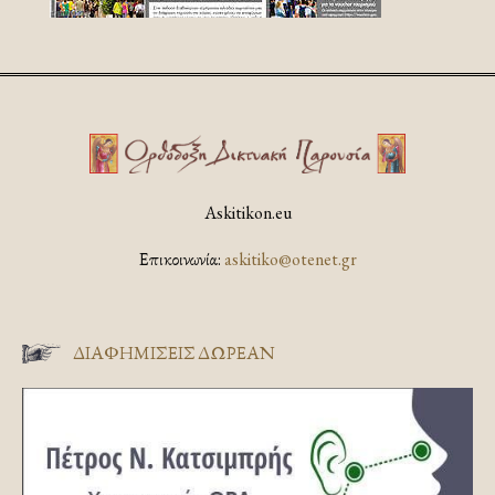
Askitikon.eu
Επικοινωνία:
askitiko@otenet.gr
ΔΙΑΦΗΜΊΣΕΙΣ ΔΩΡΕΆΝ