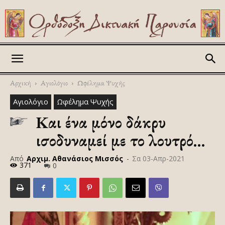
Askitikon
Αρχική
Αγιολόγιο
Ωφέλημα Ψυχής
Αγιολόγιο
Ωφέλημα Ψυχής
Kαι ένα μόνο δάκρυ
ισοδυναμεί με το λουτρό…
Από
Αρχιμ. Αθανάσιος Μισσός
-
Σα 03-Απρ-2021
371
0