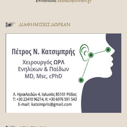
Επικοινωνία:
askitiko@otenet.gr
ΔΙΑΦΗΜΊΣΕΙΣ ΔΩΡΕΆΝ