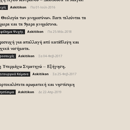
Askitikon
-
Πα 01-Ιούλ-2016
υχές
Θεολογία των μνημοσύνων. Γιατι τελούνται τα
ήμερα και τα 9μερα μνημόσυνα.
Askitikon
-
Πα 25-Μάι-2018
φέλημα Ψυχής
ροσευχή για απαλλαγή από κατάθλιψη και
υχικά νοσήματα.
Askitikon
-
Σα 04-Φεβ-2017
ροσευχές
η Υπερμάχω Στρατηγώ – Εξήγηση.
Askitikon
-
Σα 25-Φεβ-2017
ειτουργικά Κείμενα
ορτοκαλόπιτα αρωματική και νηστίσιμη
Askitikon
-
Δε 22-Απρ-2019
ηστίσιμα