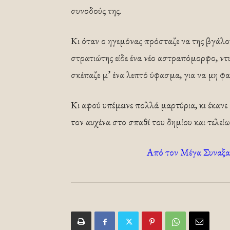
συνοδούς της.
Κι όταν ο ηγεμόνας πρόσταζε να της βγάλο
στρατιώτης είδε ένα νέο αστραπόμορφο, ντυ
σκέπαζε μ’ ένα λεπτό ύφασμα, για να μη φα
Κι αφού υπέμεινε πολλά μαρτύρια, κι έκανε
τον αυχένα στο σπαθί του δημίου και τελεί
Από τον Μέγα Συναξα