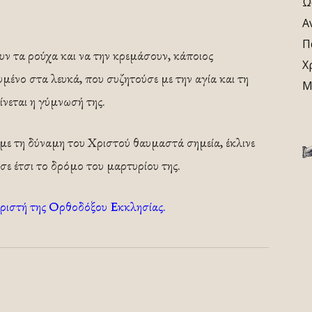
Ω
Α
Π
υν τα ρούχα και να την κρεμάσουν, κάποιος
Χ
μένο στα λευκά, που συζητούσε με την αγία και τη
Μ
ίνεται η γύμνωσή της.
 με τη δύναμη του Χριστού θαυμαστά σημεία, έκλινε
ωσε έτσι το δρόμο του μαρτυρίου της.
ριστή της Ορθοδόξου Εκκλησίας.