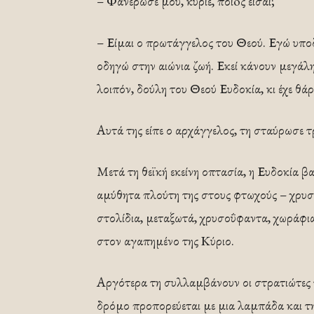
– Φανέρωσέ μου, κύριε, ποιoς είσαι;
– Είμαι ο πρωτάγγελος του Θεού. Εγώ υπο
οδηγώ στην αιώνια ζωή. Εκεί κάνουν μεγάλη 
λοιπόν, δούλη του Θεού Ευδοκία, κι έχε θάρ
Αυτά της είπε ο αρχάγγελος, τη σταύρωσε τ
Μετά τη θεϊκή εκείνη οπτασία, η Ευδοκία β
αμύθητα πλούτη της στους φτωχούς – χρυσό
στολίδια, μεταξωτά, χρυσοΰφαντα, χωράφι
στον αγαπημένο της Κύριο.
Αργότερα τη συλλαμβάνουν οι στρατιώτες 
δρόμο προπορεύεται με μια λαμπάδα και τη