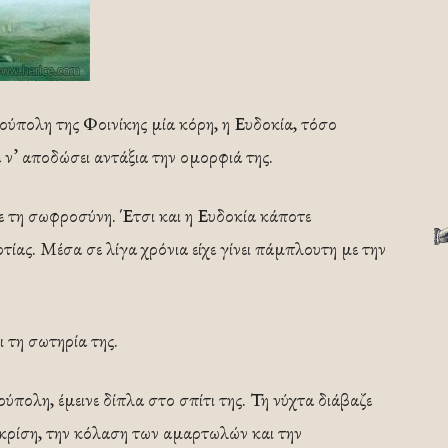
ούπολη της Φοινίκης μία κόρη, η Ευδοκία, τόσο
 ν’ αποδώσει αντάξια την ομορφιά της.
ε τη σωφροσύνη. Έτσι και η Ευδοκία κάποτε
τίας. Μέσα σε λίγα χρόνια είχε γίνει πάμπλουτη με την
 τη σωτηρία της.
πολη, έμεινε δίπλα στο σπίτι της. Τη νύχτα διάβαζε
κρίση, την κόλαση των αμαρτωλών και την