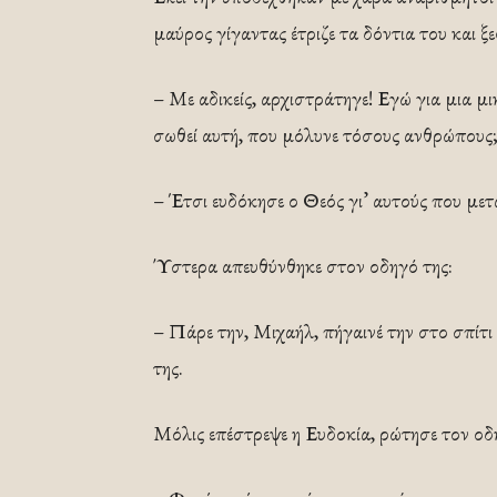
μαύρος γίγαντας έτριζε τα δόντια του και ξε
– Με αδικείς, αρχιστράτηγε! Εγώ για μια μ
σωθεί αυτή, που μόλυνε τόσους ανθρώπους
– Έτσι ευδόκησε ο Θεός γι’ αυτούς που μετ
Ύστερα απευθύνθηκε στον οδηγό της:
– Πάρε την, Μιχαήλ, πήγαινέ την στο σπίτι 
της.
Μόλις επέστρεψε η Ευδοκία, ρώτησε τον οδ