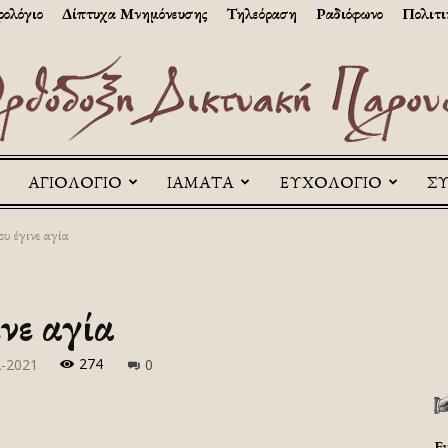
ολόγιο
Δίπτυχα Μνημόνευσης
Τηλεόραση
Ραδιόφωνο
Πολιτι
ΑΓΙΟΛΟΓΙΟ
ΙΑΜΑΤΑ
ΕΥΧΟΛΟΓΙΟ
Σ
Askitikon
υ έγινε αγία
νε αγία
274
ι-2021
0
Ε