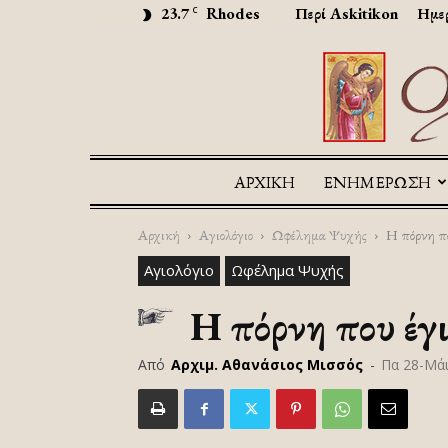
23.7
Rhodes
Περί Askitikon
Ημερ
C
ΑΡΧΙΚΉ
ΕΝΗΜΕΡΩΣΗ
Αρχική
Αγιολόγιο
Ωφέλημα Ψυχής
Η πόρνη πο
Αγιολόγιο
Ωφέλημα Ψυχής
Η πόρνη που έγι
Από
Αρχιμ. Αθανάσιος Μισσός
-
Πα 28-Μά