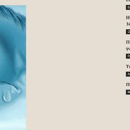
Ε
H 
3
Ω
Π
ψ
Π
Τ
Λ
Π
Ν