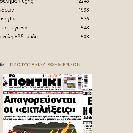
φέλημα Ψυχής
12248
νδρών
1938
αναγίας
576
ριστούγεννα
543
εγάλη Εβδομάδα
508
ΠΡΩΤΟΣΈΛΙΔΑ ΕΦΗΜΕΡΊΔΩΝ