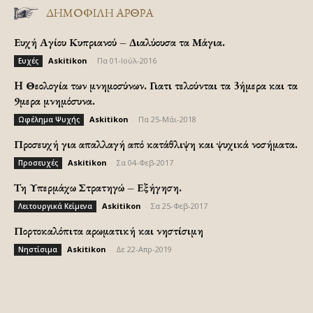
ΔΗΜΟΦΙΛΗ ΑΡΘΡΑ
Ευχή Αγίου Κυπριανού – Διαλύουσα τα Μάγια.
Askitikon
-
Πα 01-Ιούλ-2016
Ευχές
H Θεολογία των μνημοσύνων. Γιατι τελούνται τα 3ήμερα και τα
9μερα μνημόσυνα.
Askitikon
-
Πα 25-Μάι-2018
Ωφέλημα Ψυχής
Προσευχή για απαλλαγή από κατάθλιψη και ψυχικά νοσήματα.
Askitikon
-
Σα 04-Φεβ-2017
Προσευχές
Τη Υπερμάχω Στρατηγώ – Εξήγηση.
Askitikon
-
Σα 25-Φεβ-2017
Λειτουργικά Κείμενα
Πορτοκαλόπιτα αρωματική και νηστίσιμη
Askitikon
-
Δε 22-Απρ-2019
Νηστίσιμα