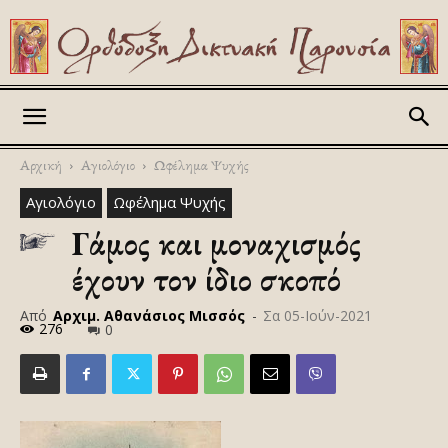
Askitikon
Αρχική
Αγιολόγιο
Ωφέλημα Ψυχής
Αγιολόγιο
Ωφέλημα Ψυχής
Γάμος και μοναχισμός
έχουν τον ίδιο σκοπό
Από
Αρχιμ. Αθανάσιος Μισσός
-
Σα 05-Ιούν-2021
276
0