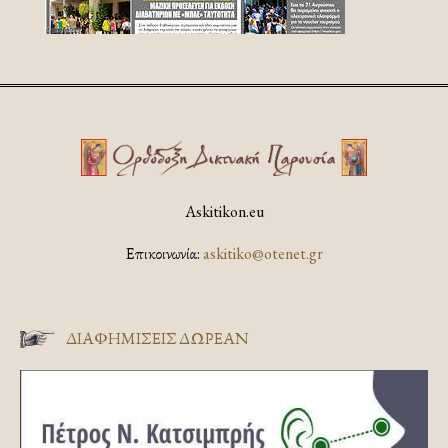
Askitikon.eu
Επικοινωνία:
askitiko@otenet.gr
ΔΙΑΦΗΜΊΣΕΙΣ ΔΩΡΕΆΝ