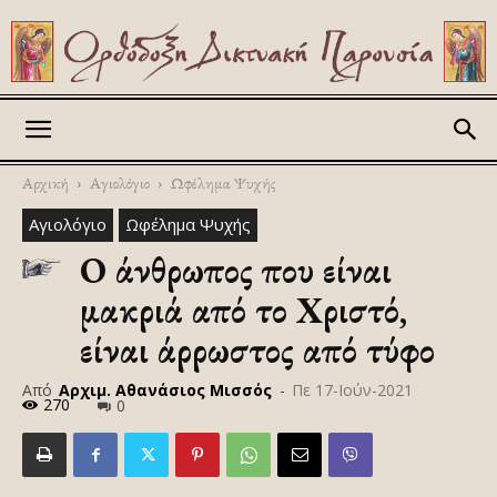
Askitikon
Αρχική
Αγιολόγιο
Ωφέλημα Ψυχής
Αγιολόγιο
Ωφέλημα Ψυχής
Ο άνθρωπος που είναι
μακριά από το Χριστό,
είναι άρρωστος από τύφο
Από
Αρχιμ. Αθανάσιος Μισσός
-
Πε 17-Ιούν-2021
270
0