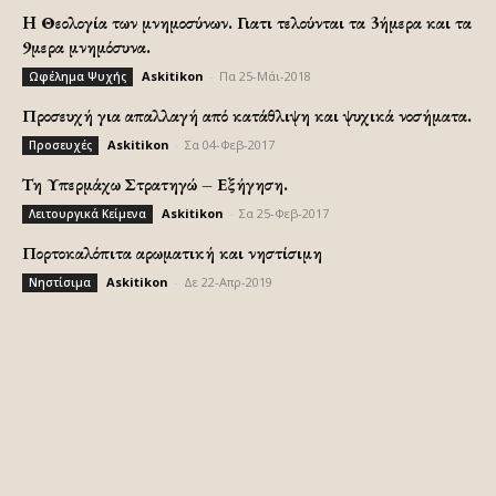
H Θεολογία των μνημοσύνων. Γιατι τελούνται τα 3ήμερα και τα
9μερα μνημόσυνα.
Askitikon
-
Πα 25-Μάι-2018
Ωφέλημα Ψυχής
Προσευχή για απαλλαγή από κατάθλιψη και ψυχικά νοσήματα.
Askitikon
-
Σα 04-Φεβ-2017
Προσευχές
Τη Υπερμάχω Στρατηγώ – Εξήγηση.
Askitikon
-
Σα 25-Φεβ-2017
Λειτουργικά Κείμενα
Πορτοκαλόπιτα αρωματική και νηστίσιμη
Askitikon
-
Δε 22-Απρ-2019
Νηστίσιμα