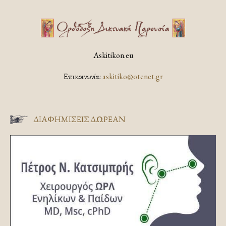
Askitikon.eu
Επικοινωνία:
askitiko@otenet.gr
ΔΙΑΦΗΜΊΣΕΙΣ ΔΩΡΕΆΝ