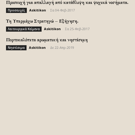
Προσευχή για απαλλαγή από κατάθλιψη και ψυχικά νοσήματα.
Askitikon
-
Σα 04-Φεβ-2017
Προσευχές
Τη Υπερμάχω Στρατηγώ – Εξήγηση.
Askitikon
-
Σα 25-Φεβ-2017
Λειτουργικά Κείμενα
Πορτοκαλόπιτα αρωματική και νηστίσιμη
Askitikon
-
Δε 22-Απρ-2019
Νηστίσιμα