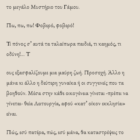
το μεγάλο Μυστήριο του Γάμου.
Πω, πω, πω! Φοβερό, φοβερό!
Τι πόνος σ’ αυτά τα ταλαίπωρα παιδιά, τι καημός, τι
οδύνη!… Τ
ους εξασφαλίζουμε μια μαύρη ζωή. Προσοχή. Άλλο η
μάνα κι άλλο η δεύτερη γυναίκα ή οι συγγενείς που τα
βοηθούν. Μέσα στην κά­θε οικογένεια γίνεται -πρέπει να
γίνεται- θεία Λειτουρ­γία, αφού «κατ’ οίκον εκκλησία»
είναι.
Πώς, εσύ πατέ­ρα, πώς, εσύ μάνα, θα καταστρέψεις το