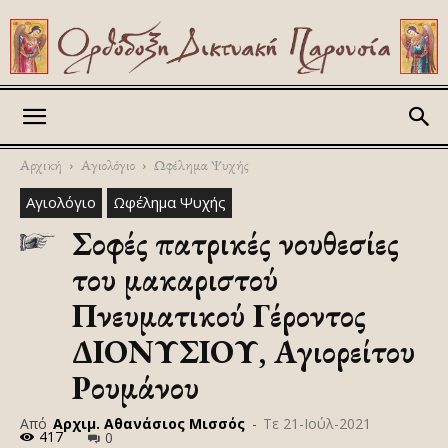
Askitikon
Αρχική
Αγιολόγιο
Ωφέλημα Ψυχής
Αγιολόγιο
Ωφέλημα Ψυχής
Σοφές πατρικές νουθεσίες
του μακαριστού
Πνευματικού Γέροντος
ΔΙΟΝΥΣΙΟΥ, Αγιορείτου
Ρουμάνου
Από
Αρχιμ. Αθανάσιος Μισσός
-
Τε 21-Ιούλ-2021
417
0