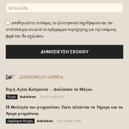
αποθηκεύστε το όνομα, το ηλεκτρονικό ταχυδρομείο και τον
ιστότοπό μου σε αυτό το πρόγραμμα περιήγησης για την επόμενη
φορά που θα σχολιάσω.
ΔΗΜΟΦΙΛΗ ΑΡΘΡΑ
Ευχή Αγίου Κυπριανού – Διαλύουσα τα Μάγια.
Askitikon
-
Πα 01-Ιούλ-2016
Ευχές
H Θεολογία των μνημοσύνων. Γιατι τελούνται τα 3ήμερα και τα
9μερα μνημόσυνα.
Askitikon
-
Πα 25-Μάι-2018
Ωφέλημα Ψυχής