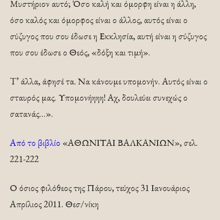
Μυστήριον αυτό; Όσο καλή και όμορφη είναι η άλλη,
όσο καλός και ό­μορφος είναι ο άλλος, αυτός είναι ο
σύζυγος που σου έ­δωσε η Εκκλησία, αυτή είναι η σύζυγος
που σου έδωσε ο Θεός, «δόξη και τιμή».
T’ άλλα, άφησέ τα. Να κάνου­με υπομονήν. Αυτός είναι ο
σταυρός μας. Υπομονήηηη! Αχ, δουλεύει συνεχώς ο
σατανάς…».
Από το βιβλίο
«ΑΘΩΝΙΤΑΙ ΒΑΛΚΑΝΙΩΝ», σελ.
221-222
Ο όσιος φιλόθεος της Πάρου, τεύχος 31 Ιανουάριος
Απρίλιος 2011. Θεσ/νίκη