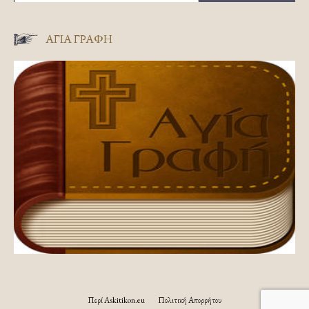
ΑΓΊΑ ΓΡΑΦΉ
Περί Askitikon.eu
Πολιτική Απορρήτου