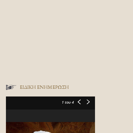
ΕΙΔΙΚΉ ΕΝΗΜΈΡΩΣΗ
1
του 4