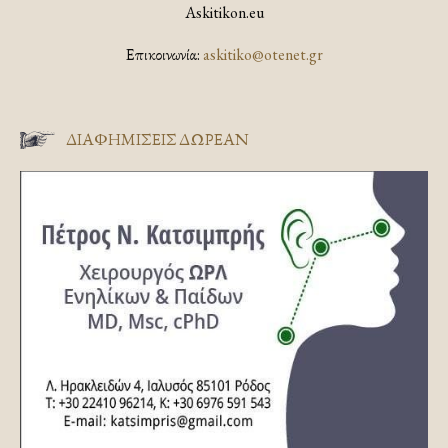
Askitikon.eu
Επικοινωνία:
askitiko@otenet.gr
ΔΙΑΦΗΜΊΣΕΙΣ ΔΩΡΕΆΝ