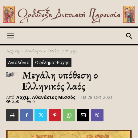
Askitikon
Αρχική
Αγιολόγιο
Ωφέλημα Ψυχής
Αγιολόγιο
Ωφέλημα Ψυχής
Μεγάλη υπόθεση ο
Ελληνικός λαός
Από
Αρχιμ. Αθανάσιος Μισσός
-
Πε 28-Οκτ-2021
250
0