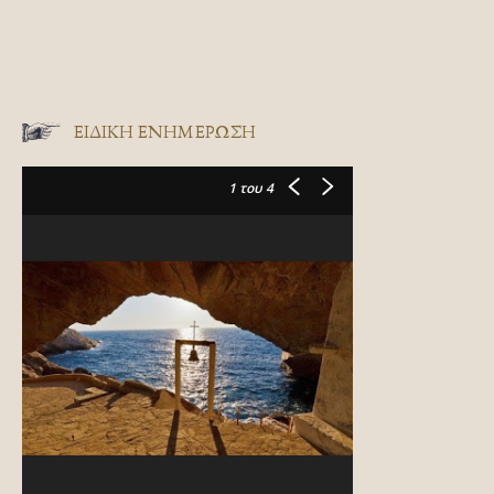
ΕΙΔΙΚΉ ΕΝΗΜΈΡΩΣΗ
1
του 4