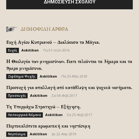
ΔΗΜΟΦΙΛΗ ΑΡΘΡΑ
Ευχή Αγίου Κυπριανού – Διαλύουσα τα Μάγια.
Askitikon
-
Πα 01-Ιούλ-2016
Ευχές
H Θεολογία των μνημοσύνων. Γιατι τελούνται τα 3ήμερα και τα
9μερα μνημόσυνα.
Askitikon
-
Πα 25-Μάι-2018
Ωφέλημα Ψυχής
Προσευχή για απαλλαγή από κατάθλιψη και ψυχικά νοσήματα.
Askitikon
-
Σα 04-Φεβ-2017
Προσευχές
Τη Υπερμάχω Στρατηγώ – Εξήγηση.
Askitikon
-
Σα 25-Φεβ-2017
Λειτουργικά Κείμενα
Πορτοκαλόπιτα αρωματική και νηστίσιμη
Askitikon
-
Δε 22-Απρ-2019
Νηστίσιμα