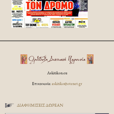
Askitikon.eu
Επικοινωνία:
askitiko@otenet.gr
ΔΙΑΦΗΜΊΣΕΙΣ ΔΩΡΕΆΝ