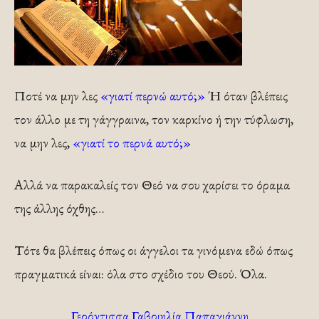
Ποτέ να μην λες
«γιατί περνώ αυτό;»
Ή όταν βλέπεις
τον άλλο με τη γάγγραινα, τον καρκίνο ή την τύφλωση,
να μην λες,
«γιατί το περνά αυτό;»
Αλλά να παρακαλείς τον Θεό να σου χαρίσει το όραμα
της άλλης όχθης…
Τότε θα βλέπεις όπως οι άγγελοι τα γινόμενα εδώ όπως
πραγματικά είναι: όλα στο σχέδιο του Θεού. Όλα.
Γερόντισσα Γαβριηλία Παπαγιάννη