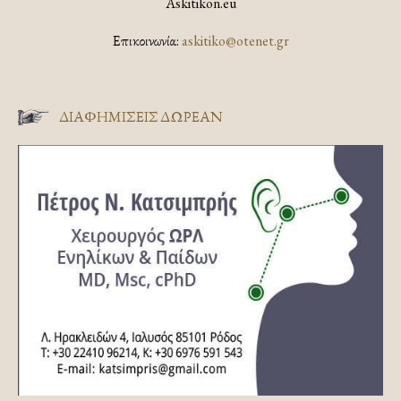
Askitikon.eu
Επικοινωνία:
askitiko@otenet.gr
ΔΙΑΦΗΜΊΣΕΙΣ ΔΩΡΕΆΝ