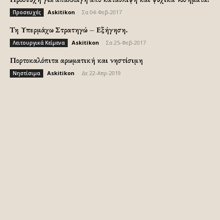
Askitikon
-
Σα 04-Φεβ-2017
Προσευχές
Τη Υπερμάχω Στρατηγώ – Εξήγηση.
Askitikon
-
Σα 25-Φεβ-2017
Λειτουργικά Κείμενα
Πορτοκαλόπιτα αρωματική και νηστίσιμη
Askitikon
-
Δε 22-Απρ-2019
Νηστίσιμα