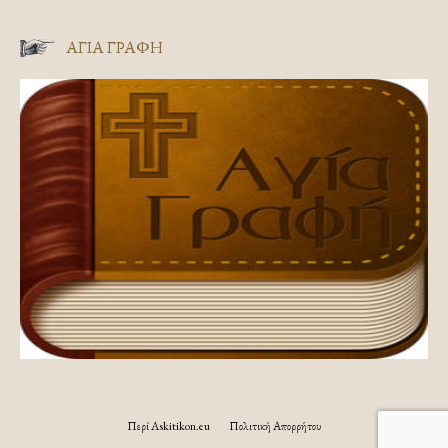
ΑΓΊΑ ΓΡΑΦΉ
Περί Askitikon.eu
Πολιτική Απορρήτου