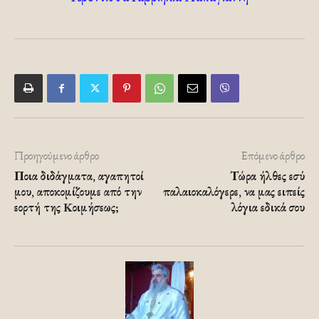
Προηγούμενο άρθρο
Επόμενο άρθρο
Ποια διδάγματα, αγαπητοί
Τώρα ήλθες εσύ
μου, αποκομίζουμε από την
παλαιοκαλόγερε, να μας ειπείς
εορτή της Kοιμήσεως;
λόγια εδικά σου