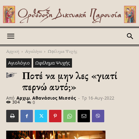
Askitikon
Αρχική
Αγιολόγιο
Ωφέλημα Ψυχής
Αγιολόγιο
Ωφέλημα Ψυχής
Ποτέ να μην λες «γιατί
περνώ αυτό;»
Από
Αρχιμ. Αθανάσιος Μισσός
-
Τρ 16-Αυγ-2022
304
0