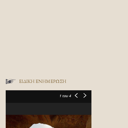
ΕΙΔΙΚΉ ΕΝΗΜΈΡΩΣΗ
1
του 4