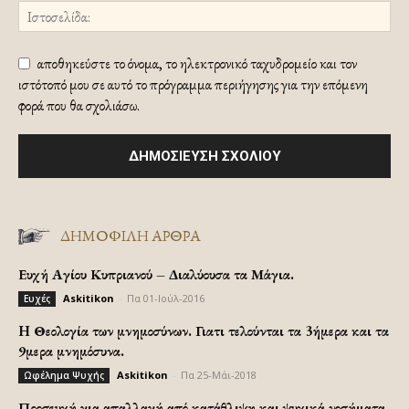
αποθηκεύστε το όνομα, το ηλεκτρονικό ταχυδρομείο και τον
ιστότοπό μου σε αυτό το πρόγραμμα περιήγησης για την επόμενη
φορά που θα σχολιάσω.
ΔΗΜΟΦΙΛΗ ΑΡΘΡΑ
Ευχή Αγίου Κυπριανού – Διαλύουσα τα Μάγια.
Askitikon
-
Πα 01-Ιούλ-2016
Ευχές
H Θεολογία των μνημοσύνων. Γιατι τελούνται τα 3ήμερα και τα
9μερα μνημόσυνα.
Askitikon
-
Πα 25-Μάι-2018
Ωφέλημα Ψυχής
Προσευχή για απαλλαγή από κατάθλιψη και ψυχικά νοσήματα.