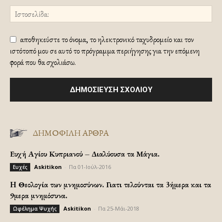
αποθηκεύστε το όνομα, το ηλεκτρονικό ταχυδρομείο και τον
ιστότοπό μου σε αυτό το πρόγραμμα περιήγησης για την επόμενη
φορά που θα σχολιάσω.
ΔΗΜΟΦΙΛΗ ΑΡΘΡΑ
Ευχή Αγίου Κυπριανού – Διαλύουσα τα Μάγια.
Askitikon
-
Πα 01-Ιούλ-2016
Ευχές
H Θεολογία των μνημοσύνων. Γιατι τελούνται τα 3ήμερα και τα
9μερα μνημόσυνα.
Askitikon
-
Πα 25-Μάι-2018
Ωφέλημα Ψυχής