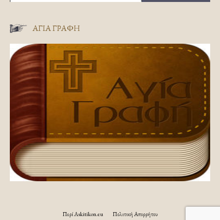
ΑΓΊΑ ΓΡΑΦΉ
Περί Askitikon.eu
Πολιτική Απορρήτου