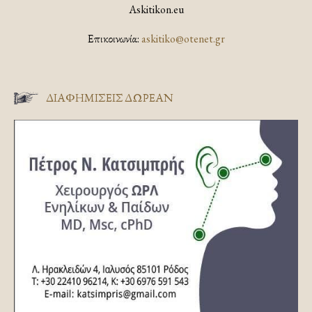
Askitikon.eu
Επικοινωνία:
askitiko@otenet.gr
ΔΙΑΦΗΜΊΣΕΙΣ ΔΩΡΕΆΝ