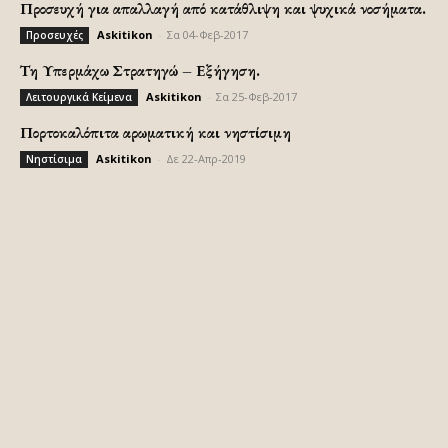
Προσευχή για απαλλαγή από κατάθλιψη και ψυχικά νοσήματα.
Askitikon
-
Σα 04-Φεβ-2017
Προσευχές
Τη Υπερμάχω Στρατηγώ – Εξήγηση.
Askitikon
-
Σα 25-Φεβ-2017
Λειτουργικά Κείμενα
Πορτοκαλόπιτα αρωματική και νηστίσιμη
Askitikon
-
Δε 22-Απρ-2019
Νηστίσιμα