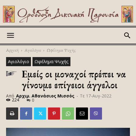
Askitikon
Αρχική
Αγιολόγιο
Ωφέλημα Ψυχής
Αγιολόγιο
Ωφέλημα Ψυχής
Εμείς οι μοναχοί πρέπει να
γίνουμε επίγειοι άγγελοι
Από
Αρχιμ. Αθανάσιος Μισσός
-
Τε 17-Αυγ-2022
224
0