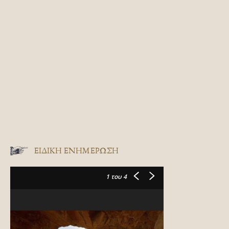
ΕΙΔΙΚΉ ΕΝΗΜΈΡΩΣΗ
1
του 4