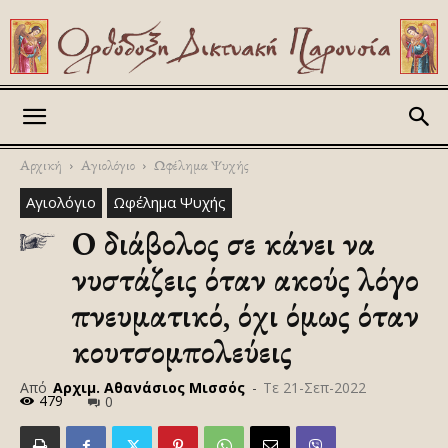
Askitikon
Αρχική
Αγιολόγιο
Ωφέλημα Ψυχής
Αγιολόγιο
Ωφέλημα Ψυχής
Ο διάβολος σε κάνει να
νυστάζεις όταν ακούς λόγο
πνευματικό, όχι όμως όταν
κουτσομπολεύεις
Από
Αρχιμ. Αθανάσιος Μισσός
-
Τε 21-Σεπ-2022
479
0