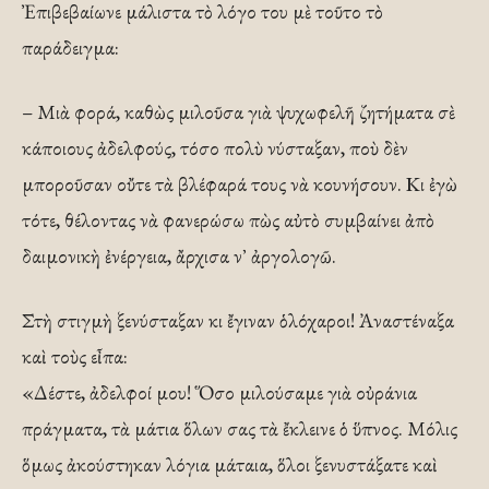
Ἐπιβεβαίωνε μάλιστα τὸ λόγο του μὲ τοῦτο τὸ
παράδειγμα:
– Μιὰ φορά, καθὼς μιλοῦσα γιὰ ψυχωφελῆ ζητήματα σὲ
κάποιους ἀδελφούς, τόσο πολὺ νύσταξαν, ποὺ δὲν
μποροῦσαν οὔτε τὰ βλέφαρά τους νὰ κουνήσουν. Κι ἐγὼ
τότε, θέλοντας νὰ φανερώσω πὼς αὐτὸ συμβαίνει ἀπὸ
δαιμονικὴ ἐνέργεια, ἄρχισα ν᾿ ἀργολογῶ.
Στὴ στιγμὴ ξενύσταξαν κι ἔγιναν ὁλόχαροι! Ἀναστέναξα
καὶ τοὺς εἶπα:
«Δέστε, ἀδελφοί μου! Ὅσο μιλούσαμε γιὰ οὐράνια
πράγματα, τὰ μάτια ὅλων σας τὰ ἔκλεινε ὁ ὕπνος. Μόλις
ὅμως ἀκούστηκαν λόγια μάταια, ὅλοι ξενυστάξατε καὶ