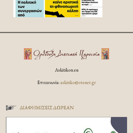
Askitikon.eu
Επικοινωνία:
askitiko@otenet.gr
ΔΙΑΦΗΜΊΣΕΙΣ ΔΩΡΕΆΝ