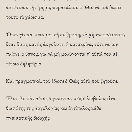
ἀσκήτευε στὴν ἔρημο, παρακάλεσε τὸ Θεὸ νὰ τοῦ δώσει
τοῦτο τὸ χάρισμα:
Ὅταν γίνεται πνευματικὴ συζήτηση, νὰ μὴ νυστάζει ποτέ,
ὅταν ὅμως κανεὶς ἀργολογεῖ ἢ κατακρίνει, τότε νὰ τὸν
παίρνει ὁ ὕπνος, γιὰ νὰ μὴ μολύνονται τ᾿ αὐτιά του μὲ
τέτοιο δηλητήριο.
Καὶ πραγματικά, τοῦ ἔδωσε ὁ Θεὸς αὐτὸ ποὺ ζητοῦσε.
Ἔλεγε λοιπὸν αὐτὸς ὁ γέροντας, πὼς ὁ διάβολος εἶναι
θιασώτης τῆς ἀργολογίας καὶ ἀντίπαλος κάθε
πνευματικῆς διδαχῆς.