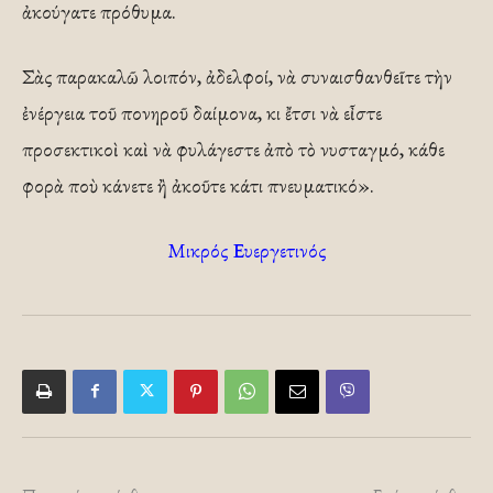
ἀκούγατε πρόθυμα.
Σὰς παρακαλῶ λοιπόν, ἀδελφοί, νὰ συναισθανθεῖτε τὴν
ἐνέργεια τοῦ πονηροῦ δαίμονα, κι ἔτσι νὰ εἶστε
προσεκτικοὶ καὶ νὰ φυλάγεστε ἀπὸ τὸ νυσταγμό, κάθε
φορὰ ποὺ κάνετε ἢ ἀκοῦτε κάτι πνευματικό».
Μικρός Ευεργετινός