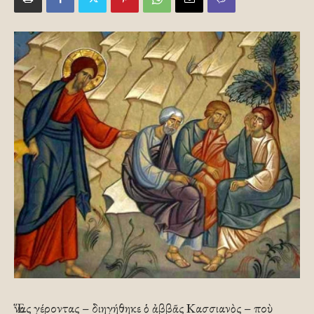
Ἕνας γέροντας – διηγήθηκε ὁ ἀββᾶς Κασσιανὸς – ποὺ