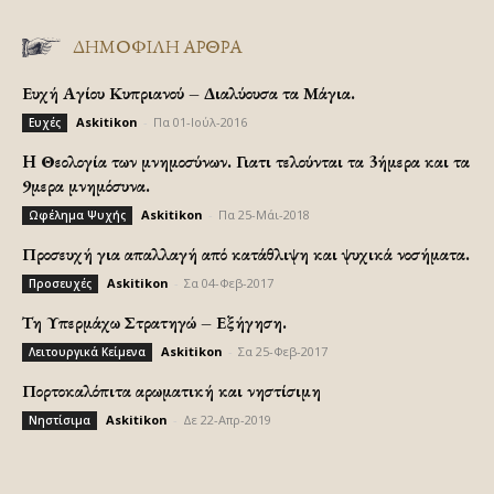
ΔΗΜΟΦΙΛΗ ΑΡΘΡΑ
Ευχή Αγίου Κυπριανού – Διαλύουσα τα Μάγια.
Askitikon
-
Πα 01-Ιούλ-2016
Ευχές
H Θεολογία των μνημοσύνων. Γιατι τελούνται τα 3ήμερα και τα
9μερα μνημόσυνα.
Askitikon
-
Πα 25-Μάι-2018
Ωφέλημα Ψυχής
Προσευχή για απαλλαγή από κατάθλιψη και ψυχικά νοσήματα.
Askitikon
-
Σα 04-Φεβ-2017
Προσευχές
Τη Υπερμάχω Στρατηγώ – Εξήγηση.
Askitikon
-
Σα 25-Φεβ-2017
Λειτουργικά Κείμενα
Πορτοκαλόπιτα αρωματική και νηστίσιμη
Askitikon
-
Δε 22-Απρ-2019
Νηστίσιμα