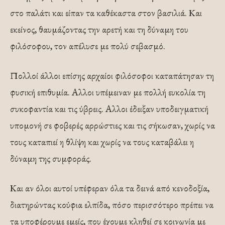
στο παλάτι και είπαν τα καθέκαστα στον βασιλιά. Και
εκείνος, θαυμάζοντας την αρετή και τη δύναμη του
φιλόσοφου, τον απέλυσε με πολύ σεβασμό.
Πολλοί άλλοι επίσης αρχαίοι φιλόσοφοι κα­ταπάτησαν τη
φυσική επιθυμία. Αλλοι υπέμειναν με πολλή ευκολία τη
συκοφαντία και τις ύβρεις. Αλλοι έδειξαν υποδειγματική
υπομονή σε φο­βερές αρρώστιες και τις σήκωσαν, χωρίς να
τους καταπιεί η θλίψη και χωρίς να τους καταβάλει η
δύναμη της συμφοράς.
Και αν όλοι αυτοί υπέφε­ραν όλα τα δεινά από κενοδοξία,
διατηρώντας κούφια ελπίδα, πόσο περισσότερο πρέπει να
τα υποφέρουμε εμείς, που έχουμε κληθεί σε κοινωνία με