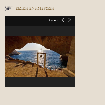
ΕΙΔΙΚΉ ΕΝΗΜΈΡΩΣΗ
1
του 4