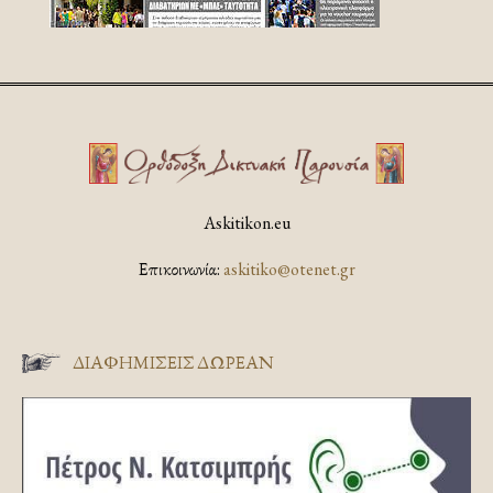
Askitikon.eu
Επικοινωνία:
askitiko@otenet.gr
ΔΙΑΦΗΜΊΣΕΙΣ ΔΩΡΕΆΝ