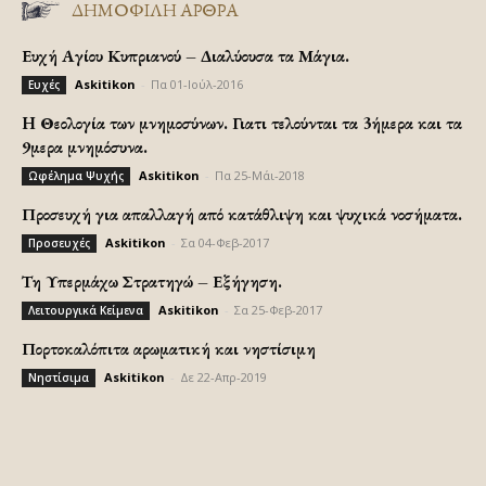
ΔΗΜΟΦΙΛΗ ΑΡΘΡΑ
Ευχή Αγίου Κυπριανού – Διαλύουσα τα Μάγια.
Askitikon
-
Πα 01-Ιούλ-2016
Ευχές
H Θεολογία των μνημοσύνων. Γιατι τελούνται τα 3ήμερα και τα
9μερα μνημόσυνα.
Askitikon
-
Πα 25-Μάι-2018
Ωφέλημα Ψυχής
Προσευχή για απαλλαγή από κατάθλιψη και ψυχικά νοσήματα.
Askitikon
-
Σα 04-Φεβ-2017
Προσευχές
Τη Υπερμάχω Στρατηγώ – Εξήγηση.
Askitikon
-
Σα 25-Φεβ-2017
Λειτουργικά Κείμενα
Πορτοκαλόπιτα αρωματική και νηστίσιμη
Askitikon
-
Δε 22-Απρ-2019
Νηστίσιμα