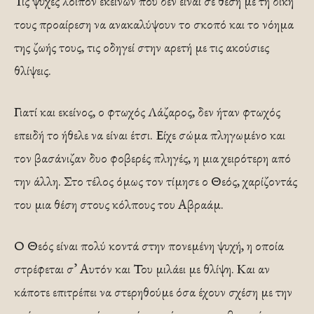
Τις ψυχές λοιπόν εκείνων που δεν είναι σε θέση με τη δική
τους προαίρεση να ανακαλύψουν το σκοπό και το νόημα
της ζωής τους, τις οδηγεί στην αρετή με τις ακούσιες
θλίψεις.
Γιατί και εκείνος, ο φτωχός Λάζαρος, δεν ήταν φτωχός
επειδή το ήθελε να είναι έτσι. Είχε σώμα πληγωμένο και
τον βασάνιζαν δυο φοβερές πληγές, η μια χειρότερη από
την άλλη. Στο τέλος όμως τον τίμησε ο Θεός, χαρίζοντάς
του μια θέση στους κόλπους του Αβραάμ.
Ο Θεός είναι πολύ κοντά στην πονεμένη ψυχή, η οποία
στρέφεται σ’ Αυτόν και Του μιλάει με θλίψη. Και αν
κάποτε επιτρέπει να στερηθούμε όσα έχουν σχέση με την