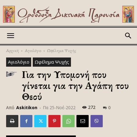
Askitikon
Αρχική
Αγιολόγιο
Ωφέλημα Ψυχής
Αγιολόγιο
Ωφέλημα Ψυχής
Για την Υπομονή που
γίνεται για την Αγάπη του
Θεού
272
Από
Askitikon
-
Πα 25-Νοέ-2022
0