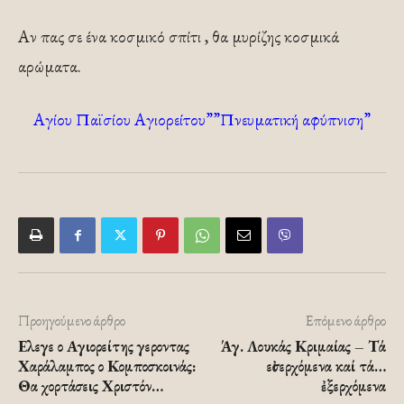
Αν πας σε ένα κοσμικό σπίτι , θα μυρίζης κοσμικά
αρώματα.
Αγίου Παϊσίου Αγιορείτου””Πνευματική αφύπνιση”
Προηγούμενο άρθρο
Επόμενο άρθρο
Ελεγε ο Αγιορείτης γεροντας
Άγ. Λουκάς Κριμαίας – Τά
Χαράλαμπος ο Κομποσκοινάς:
εἰσερχόμενα καί τά…
Θα χορτάσεις Χριστόν…
ἐξερχόμενα