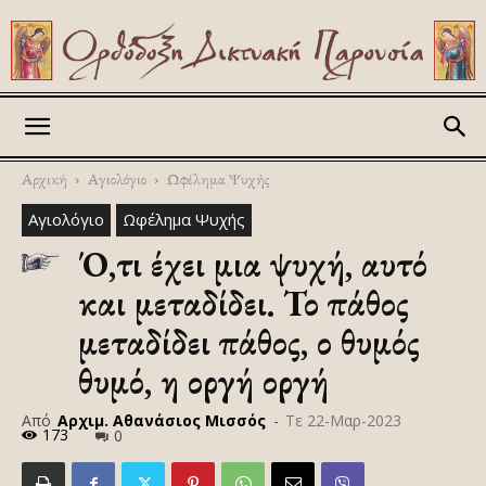
Askitikon
Αρχική
Αγιολόγιο
Ωφέλημα Ψυχής
Αγιολόγιο
Ωφέλημα Ψυχής
Ό,τι έχει μια ψυχή, αυτό
και μεταδίδει. Το πάθος
μεταδίδει πάθος, ο θυμός
θυμό, η οργή οργή
Από
Αρχιμ. Αθανάσιος Μισσός
-
Τε 22-Μαρ-2023
173
0