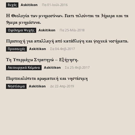
Askitikon
-
Πα 01-Ιούλ-2016
Ευχές
H Θεολογία των μνημοσύνων. Γιατι τελούνται τα 3ήμερα και τα
9μερα μνημόσυνα.
Askitikon
-
Πα 25-Μάι-2018
Ωφέλημα Ψυχής
Προσευχή για απαλλαγή από κατάθλιψη και ψυχικά νοσήματα.
Askitikon
-
Σα 04-Φεβ-2017
Προσευχές
Τη Υπερμάχω Στρατηγώ – Εξήγηση.
Askitikon
-
Σα 25-Φεβ-2017
Λειτουργικά Κείμενα
Πορτοκαλόπιτα αρωματική και νηστίσιμη
Askitikon
-
Δε 22-Απρ-2019
Νηστίσιμα