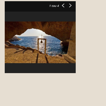
1
του 4