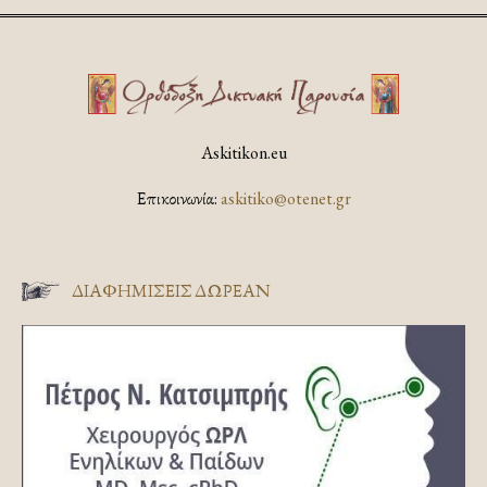
Askitikon.eu
Επικοινωνία:
askitiko@otenet.gr
ΔΙΑΦΗΜΊΣΕΙΣ ΔΩΡΕΆΝ