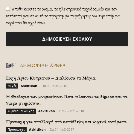
αποθηκεύστε το όνομα, το ηλεκτρονικό ταχυδρομείο και τον
ιστότοπό μου σε αυτό το πρόγραμμα περιήγησης για την επόμενη
φορά που θα σχολιάσω.
ΔΗΜΟΦΙΛΗ ΑΡΘΡΑ
Ευχή Αγίου Κυπριανού – Διαλύουσα τα Μάγια.
Askitikon
-
Πα 01-Ιούλ-2016
Ευχές
H Θεολογία των μνημοσύνων. Γιατι τελούνται τα 3ήμερα και τα
9μερα μνημόσυνα.
Askitikon
-
Πα 25-Μάι-2018
Ωφέλημα Ψυχής
Προσευχή για απαλλαγή από κατάθλιψη και ψυχικά νοσήματα.
Askitikon
-
Σα 04-Φεβ-2017
Προσευχές