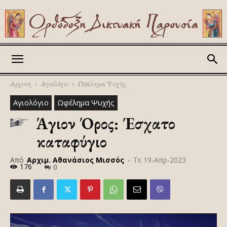
Askitikon
Αρχική
Αγιολόγιο
Ωφέλημα Ψυχής
Αγιολόγιο
Ωφέλημα Ψυχής
Άγιον Όρος: Έσχατο
καταφύγιο
Από
Αρχιμ. Αθανάσιος Μισσός
-
Τε 19-Απρ-2023
176
0