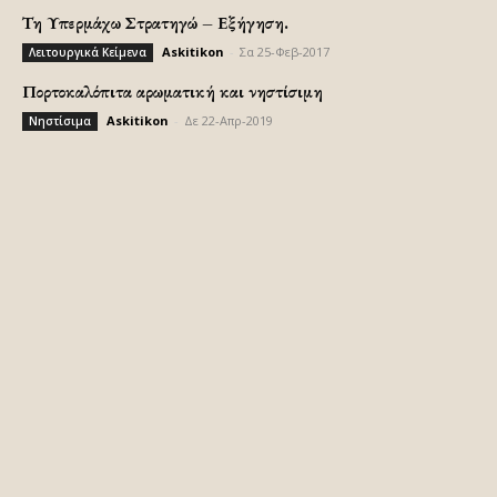
Τη Υπερμάχω Στρατηγώ – Εξήγηση.
Askitikon
-
Σα 25-Φεβ-2017
Λειτουργικά Κείμενα
Πορτοκαλόπιτα αρωματική και νηστίσιμη
Askitikon
-
Δε 22-Απρ-2019
Νηστίσιμα