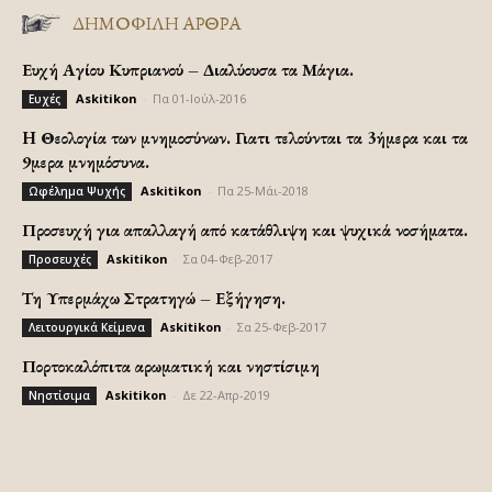
ΔΗΜΟΦΙΛΗ ΑΡΘΡΑ
Ευχή Αγίου Κυπριανού – Διαλύουσα τα Μάγια.
Askitikon
-
Πα 01-Ιούλ-2016
Ευχές
H Θεολογία των μνημοσύνων. Γιατι τελούνται τα 3ήμερα και τα
9μερα μνημόσυνα.
Askitikon
-
Πα 25-Μάι-2018
Ωφέλημα Ψυχής
Προσευχή για απαλλαγή από κατάθλιψη και ψυχικά νοσήματα.
Askitikon
-
Σα 04-Φεβ-2017
Προσευχές
Τη Υπερμάχω Στρατηγώ – Εξήγηση.
Askitikon
-
Σα 25-Φεβ-2017
Λειτουργικά Κείμενα
Πορτοκαλόπιτα αρωματική και νηστίσιμη
Askitikon
-
Δε 22-Απρ-2019
Νηστίσιμα