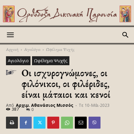
Askitikon
Αρχική
Αγιολόγιο
Ωφέλημα Ψυχής
Αγιολόγιο
Ωφέλημα Ψυχής
Οι ισχυρογνώμονες, οι
φιλόνικοι, οι φιλέριδες,
είναι μάταιοι και κενοί
Από
Αρχιμ. Αθανάσιος Μισσός
-
Τε 10-Μάι-2023
387
0