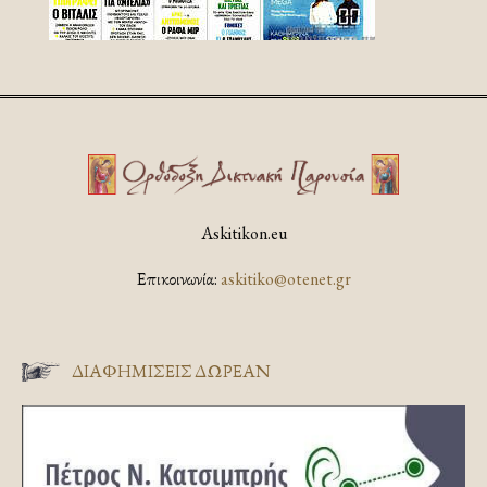
Askitikon.eu
Επικοινωνία:
askitiko@otenet.gr
ΔΙΑΦΗΜΊΣΕΙΣ ΔΩΡΕΆΝ