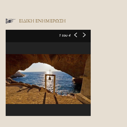
ΕΙΔΙΚΉ ΕΝΗΜΈΡΩΣΗ
1
του 4