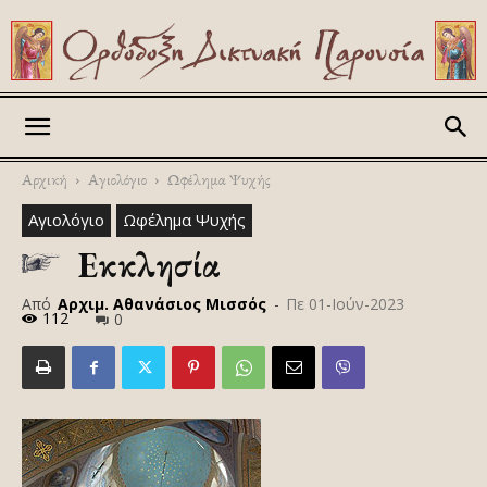
Askitikon
Αρχική
Αγιολόγιο
Ωφέλημα Ψυχής
Αγιολόγιο
Ωφέλημα Ψυχής
Εκκλησία
Από
Αρχιμ. Αθανάσιος Μισσός
-
Πε 01-Ιούν-2023
112
0