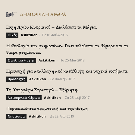
ΔΗΜΟΦΙΛΗ ΑΡΘΡΑ
Ευχή Αγίου Κυπριανού – Διαλύουσα τα Μάγια.
Askitikon
-
Πα 01-Ιούλ-2016
Ευχές
H Θεολογία των μνημοσύνων. Γιατι τελούνται τα 3ήμερα και τα
9μερα μνημόσυνα.
Askitikon
-
Πα 25-Μάι-2018
Ωφέλημα Ψυχής
Προσευχή για απαλλαγή από κατάθλιψη και ψυχικά νοσήματα.
Askitikon
-
Σα 04-Φεβ-2017
Προσευχές
Τη Υπερμάχω Στρατηγώ – Εξήγηση.
Askitikon
-
Σα 25-Φεβ-2017
Λειτουργικά Κείμενα
Πορτοκαλόπιτα αρωματική και νηστίσιμη
Askitikon
-
Δε 22-Απρ-2019
Νηστίσιμα