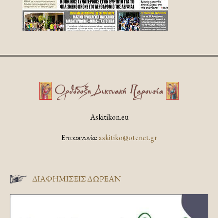
Askitikon.eu
Επικοινωνία:
askitiko@otenet.gr
ΔΙΑΦΗΜΊΣΕΙΣ ΔΩΡΕΆΝ